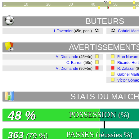
1
10
20
30
40
50
6
BUTEURS
J. Tavernier
(45e, pen.)
Gabriel Mart
AVERTISSEMENT
M. Diomande
(45+4e)
Fran Navarr
C. Barron
(58e)
Ricardo Hor
M. Diomande
(90+5e)
R. Zalazar
(
Gabriel Mart
Víctor Góme
STATS DU MATC
48 %
POSSESSION
(%)
363
PASSES
(réussies %)
(79 %)