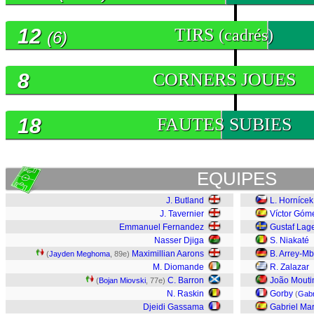
12
TIRS
(cadrés)
(6)
8
CORNERS JOUES
18
FAUTES SUBIES
EQUIPES
J. Butland
L. Hornícek
J. Tavernier
Víctor Góm
Emmanuel Fernandez
Gustaf Lage
Nasser Djiga
S. Niakaté
Maximillian Aarons
B. Arrey-Mb
(
Jayden Meghoma
, 89e)
M. Diomande
R. Zalazar
C. Barron
João Mouti
(
Bojan Miovski
, 77e)
N. Raskin
Gorby
(
Gabr
Djeidi Gassama
Gabriel Mar