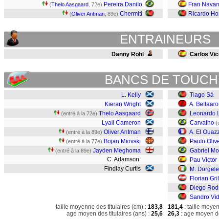
Pereira Danilo
Fran Navar
(
Thelo Aasgaard
, 72e)
Chermiti
Ricardo Ho
(
Oliver Antman
, 89e)
ENTRAINEURS
Danny Rohl
Carlos Vi
BANCS DE TOUCH
L. Kelly
Tiago Sá
Kieran Wright
A. Bellaar
Thelo Aasgaard
Leonardo 
(entré à la 72e)
Lyall Cameron
Carvalho
(
Oliver Antman
A. El Ouaz
(entré à la 89e)
Bojan Miovski
Paulo Oliv
(entré à la 77e)
Jayden Meghoma
Gabriel M
(entré à la 89e)
C. Adamson
Pau Victor
Findlay Curtis
M. Dorgele
Florian Gril
Diego Rod
Sandro Vid
taille moyenne des titulaires (cm) :
183,8
181,4
: taille moye
age moyen des titulaires (ans) :
25,6
26,3
: age moyen de