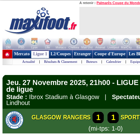
A retenir :
Palmarès Coupe du Mond
OM
PSG
Lyon
Lille
Monaco
Chelsea
Man Utd
Arsenal
Liverpool
ManCity
Ba
+ de clubs
Mercato
Ligue 1
L2/Coupes
Etranger
Coupe d'Europe
Les B
Actualité
|
Résultats & Classement
|
Buteurs
|
Calendrier
|
Equipe
Jeu. 27 Novembre 2025, 21h00 - LIGU
de ligue
Stade :
Ibrox Stadium à Glasgow |
Spectateu
Lindhout
1
1
GLASGOW RANGERS
SPORT
(mi-tps: 1-0)