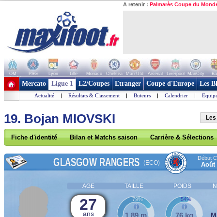
A retenir :
Palmarès Coupe du Mond
OM
PSG
Lyon
Lille
Monaco
Chelsea
Man Utd
Arsenal
Liverpool
ManCity
Ba
+ de clubs
Mercato
Ligue 1
L2/Coupes
Etranger
Coupe d'Europe
Les B
Actualité
|
Résultats & Classement
|
Buteurs
|
Calendrier
|
Equipe
19. Bojan MIOVSKI
Les
Fiche d'identité
Bilan et Matchs saison
Carrière & Sélections
Début Co
GLASGOW RANGERS
(ECO)
Août
AGE
TAILLE
POIDS
N
27
79%
54%
ans
1,89 m
76 kg
M