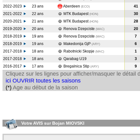
2022-2023
23 ans
Aberdeen
41
(ECO
)
2021-2022
22 ans
MTK Budapest
30
(HON
)
2020-2021
21 ans
MTK Budapest
28
(HON
)
2019-2020
20 ans
Renova Dzepciste
20
(MAC
)
2018-2019
19 ans
Renova Dzepciste
7
(MAC
)
2018-2019
19 ans
Makedonija GjP
6
(ARY
)
2017-2018
18 ans
Rabotnicki Skopje
1
(MAC
)
2017-2018
18 ans
Qarabag U19
3
2016-2017
17 ans
Bregalnica Stip
9
(ARY
)
Cliquez sur les lignes pour afficher/masquer le détai
ici OUVRIR toutes les saisons
(*)
Age au début de la saison
Votre AVIS sur Bojan MIOVSKI