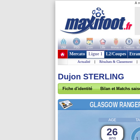
A r
OM
PSG
Lyon
Lille
Monaco
Chelsea
Ma
+ de clubs
Mercato
Ligue 1
L2/Coupes
Etran
Actualité
|
Résultats & Classement
|
Dujon STERLING
Fiche d'identité
Bilan et Matchs sai
GLASGOW RANGE
AGE
TA
26
ans
1