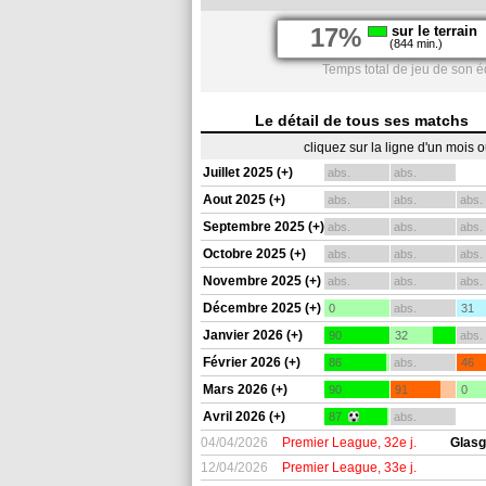
17%
sur le terrain
(844 min.)
Temps total de jeu de son 
Le détail de tous ses matchs
cliquez sur la ligne d'un mois 
Juillet 2025 (+)
abs.
abs.
Aout 2025 (+)
abs.
abs.
abs.
Septembre 2025 (+)
abs.
abs.
abs.
Octobre 2025 (+)
abs.
abs.
abs.
Novembre 2025 (+)
abs.
abs.
abs.
Décembre 2025 (+)
0
abs.
31
Janvier 2026 (+)
90
32
abs.
Février 2026 (+)
86
abs.
46
Mars 2026 (+)
90
91
0
Avril 2026 (+)
87
abs.
04/04/2026
Premier League, 32e j.
Glas
12/04/2026
Premier League, 33e j.