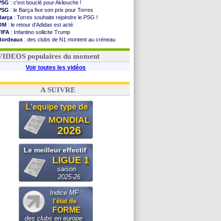
PSG
: c'est bouclé pour Akliouche !
PSG
: le Barça fixe son prix pour Torres
Barça
: Torres souhaite rejoindre le PSG !
OM
: le retour d'Adidas est acté
FIFA
: Infantino sollicite Trump
Bordeaux
: des clubs de N1 montent au créneau
Argentine
: quand Medina recadre... sa mère
Real
: le démenti de Leipzig pour Diomandé
VIDEOS populaires du moment
Voir toutes les vidéos
A SUIVRE
L'equipe type de
MONDIAL
2026
Le meilleur effectif
LIGUE 1
saison
2025-26
Indice MF :
l'état de
FORME
des clubs en europe