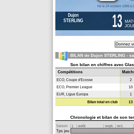
Né le 24 octobre 1999 à
13
Dujon
STERLING
MAT
JOU
Donnez vo
BILAN de Dujon STERLING - s
Son bilan en chiffres avec Gl
Compétitions
Match
ECO, Coupe d'Ecosse
2
ECO, Premier League
10
EUR, Ligue Europa
1
Bilan total en club
13
Chronologie et bilan de son te
Saison
j
août
sept.
oct.
Tps jeu: