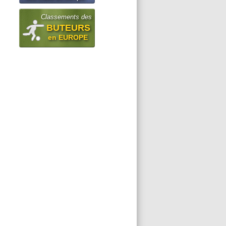
Classements des
BUTEURS
en EUROPE