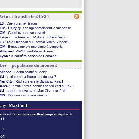
Actu et transferts 24h/24
L3
: Caen premier leader
OM
: Højbjerg, son agent maintient le suspense
OM
: Gouiri évoque son avenir
Leipzig
: le transfert d'Asllani tombe à l'eau
L3
: 1ère utilisation du Football Video Support
OM
: Benatia envoie une pique à Longoria
Villarreal
: Al-Ahli veut Pape Gueye
Lyon
: la dernière saison de Fonseca ?
OM
: un nouveau prétendant pour Højbjerg
Les + populaires du moment
Brest
: un gardien norvégien en approche ?
OM
: McCourt a versé 120 M€ en 2026
Monaco
: Pogba pointé du doigt
PSG
: 4 retours dans le groupe face à Man Utd ...
OM
: le club prêt à libérer Kondogbia ?
Nice
: Kevin Carlos va partir en Italie
Man City
: Rodri préfère le Barça au Real !
L1
: prison avec sursis requis contre un arbitre
Barça
: Ferran Torres donne son feu vert au PSG
Leganés
: c'est signé pour Luca Zidane (off.)
OM
: accord trouvé avec Man City pour Rulli
Atletico
: Ruggeri en route pour Aston Villa
PSG
: l'étonnante rumeur Gusto
Monaco
: Filipe Luis soutient Biereth
OM
: une offre pour Bulka
Lyon
: Mangala prêté à Getafe (officiel)
Ouganda
: Owori battu à mort à Kampala
age Maxifoot
PSG
: Nsoki va signer en Croatie
Arsenal
: Naples vise Gabriel Jesus
e va t-il faire mieux que Deschamps en équipe de
Real
: Mastantuono prêté à la Fiorentina (off.)
e ?
Man City
: accord avec le Barça pour Rodri ?
Rennes
: Haise a prolongé (officiel)
UI
Palace
: Tomiyasu a convaincu (officiel)
NON
Voir les brèves précédentes