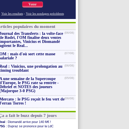
Voter
Voir les resultats
-
Voir les sondages précédents
articles populaires du moment
(06/08)
Journal des Transferts : la volte-face
de Rodri, l'OM finalise deux ventes
importantes, Vinicius et Diomandé
agitent le Real...
(07/08)
OM : mais d'où sort cette masse
salariale ?
(06/08)
Real : Vinicius, une prolongation au
timing troublant
(05/08)
A une semaine de la Supercoupe
d'Europe, le PSG rate sa rentrée -
Débrief et NOTES des joueurs
(Majorque 3-0 PSG)
(06/08)
Mercato : le PSG reçoit le feu vert de
Ferran Torres !
Ça a fait le buzz depuis 7 jours
Real
: Diomandé arrive pour 140 M€ !
PSG
: Dupraz se prononce pour la LdC