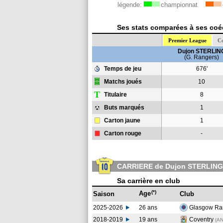
légende:
championnat
Ses stats comparées à ses coéq
Premier League
Co
Dujon STERLIN
(G. Rangers)
Temps de jeu
676'
Matchs joués
10
T
Titulaire
8
Buts marqués
1
Carton jaune
1
Carton rouge
-
CARRIERE de Dujon STERLING
Sa carrière en club
(*)
Age
Saison
Club
2025-2026
26 ans
Glasgow Ra
2018-2019
19 ans
Coventry
(AN