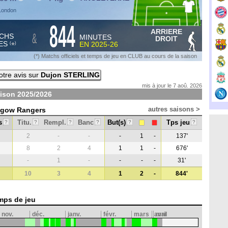
 London
844
ARRIERE
&
CHS
MINUTES
DROIT
ES
EN
2025-26
*
(
)
(*) Matchs officiels et temps de jeu en CLUB au cours de la saison
tre avis sur
Dujon STERLING
mis à jour le 7 aoû. 2026
aison
2025/2026
autres saisons >
asgow Rangers
s
Titu.
Rempl.
Banc
But(s)
Tps jeu
?
?
?
?
?
?
2
-
-
-
1
-
137'
8
2
4
1
1
-
676'
-
1
-
-
-
-
31'
10
3
4
1
2
-
844'
mps de jeu
nov.
déc.
janv.
févr.
mars
avril
mai