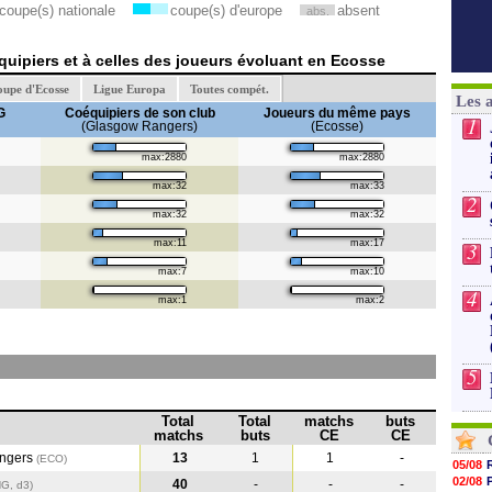
coupe(s) nationale
coupe(s) d'europe
absent
abs.
uipiers et à celles des joueurs évoluant en Ecosse
upe d'Ecosse
Ligue Europa
Toutes compét.
Les 
G
Coéquipiers de son club
Joueurs du même pays
1
(Glasgow Rangers)
(Ecosse)
max:2880
max:2880
max:32
max:33
2
max:32
max:32
max:11
max:17
3
max:7
max:10
4
max:1
max:2
5
Total
Total
matchs
buts
matchs
buts
CE
CE
ngers
13
1
1
-
(ECO)
05/08
02/08
40
-
-
-
G, d3)