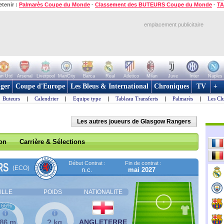
etenir :
Palmarès Coupe du Monde
-
Classement des BUTEURS Coupe du Monde
-
TA
emplacement publicitaire
n Utd
Arsenal
Liverpool
ManCity
Barca
Real
Atletico
Milan
Juve
Inter
Naples
ger
Coupe d'Europe
Les Bleus & International
Chroniques
TV
+
Buteurs
|
Calendrier
|
Equipe type
|
Tableau Transferts
|
Palmarès
|
Les Cl
Les autres joueurs de Glasgow Rangers
son
Carrière & Sélections
Début Contrat :
Fin de contrat :
RS
(ECO)
n.c.
mai 2027
ILLE
POIDS
NATIONALITE
66%
,86 m
? kg
ANGLETERRE