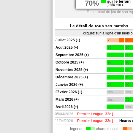
70%
sur le terrain
(2450 min.)
Temps total de jeu de son éq
Le détail de tous ses matchs
cliquez sur la ligne d'un mois 
Juillet 2025 (+)
25
90
Aout 2025 (+)
90
90
Septembre 2025 (+)
90
90
Octobre 2025 (+)
90
90
Novembre 2025 (+)
90
90
Décembre 2025 (+)
90
90
Janvier 2026 (+)
90
90
Février 2026 (+)
abs.
abs.
Mars 2026 (+)
abs.
76
Avril 2026 (+)
89
abs.
05/04/2026
Premier League, 32e j.
11/04/2026
Premier League, 33e j.
Hearts o
légende:
championnat