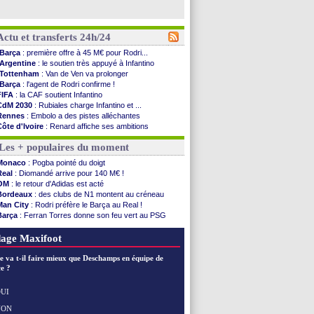
Actu et transferts 24h/24
Barça
: première offre à 45 M€ pour Rodri...
Argentine
: le soutien très appuyé à Infantino
Tottenham
: Van de Ven va prolonger
Barça
: l'agent de Rodri confirme !
FIFA
: la CAF soutient Infantino
CdM 2030
: Rubiales charge Infantino et ...
Rennes
: Embolo a des pistes alléchantes
Côte d'Ivoire
: Renard affiche ses ambitions
Rennes
: Haise confirme pour Aït Boudlal
Les + populaires du moment
Man City
: Trafford à Leeds pour 47 M€ (off...
Man Utd
: Zirkzee vers la Juventus ?
Monaco
: Pogba pointé du doigt
Amical
: Monaco s'impose contre Getafe
Real
: Diomandé arrive pour 140 M€ !
Nantes
: Der Zakarian et sa relation avec Kita
OM
: le retour d'Adidas est acté
OM
: le club prêt à libérer Kondogbia ?
Bordeaux
: des clubs de N1 montent au créneau
Monaco
: le message touchant d'Akliouche
Man City
: Rodri préfère le Barça au Real !
FIFA
: Tebas en remet une couche
Barça
: Ferran Torres donne son feu vert au PSG
FIFA
: l'UEFA maintient la pression
PSG
: Luis Enrique satisfait malgré tout
PSG
: Tebas encense Luis Enrique
OM
: accord trouvé avec Man City pour Rulli
age Maxifoot
Real
: Vinicius jusqu'en 2032 (officiel)
Lyon
: Mangala va rejoindre Getafe
e va t-il faire mieux que Deschamps en équipe de
OM
: une offre refusée pour Aguerd
e ?
Real
: c'est confirmé pour Vinicius
Troyes
: Junior Diaz jusqu'en 2030 (officiel)
UI
PSG
: Akliouche a signé (officiel)
NON
Voir les brèves précédentes