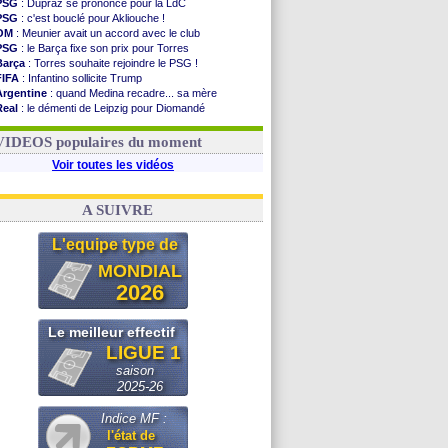
PSG
: Dupraz se prononce pour la LdC
PSG
: c'est bouclé pour Akliouche !
OM
: Meunier avait un accord avec le club
PSG
: le Barça fixe son prix pour Torres
Barça
: Torres souhaite rejoindre le PSG !
FIFA
: Infantino sollicite Trump
Argentine
: quand Medina recadre... sa mère
Real
: le démenti de Leipzig pour Diomandé
OM
: Paixão attire un 2e club anglais
FIFA
: le conseiller d'Infantino démissionne !
VIDEOS populaires du moment
Voir toutes les vidéos
A SUIVRE
L'equipe type de
MONDIAL
2026
Le meilleur effectif
LIGUE 1
saison
2025-26
Indice MF :
l'état de