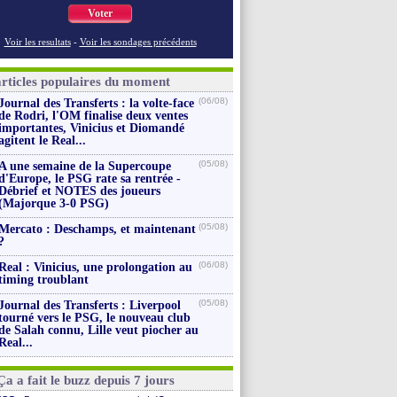
Voter
Voir les resultats
-
Voir les sondages précédents
articles populaires du moment
(06/08)
Journal des Transferts : la volte-face
de Rodri, l'OM finalise deux ventes
importantes, Vinicius et Diomandé
agitent le Real...
(05/08)
A une semaine de la Supercoupe
d'Europe, le PSG rate sa rentrée -
Débrief et NOTES des joueurs
(Majorque 3-0 PSG)
(05/08)
Mercato : Deschamps, et maintenant
?
(06/08)
Real : Vinicius, une prolongation au
timing troublant
(05/08)
Journal des Transferts : Liverpool
tourné vers le PSG, le nouveau club
de Salah connu, Lille veut piocher au
Real...
Ça a fait le buzz depuis 7 jours