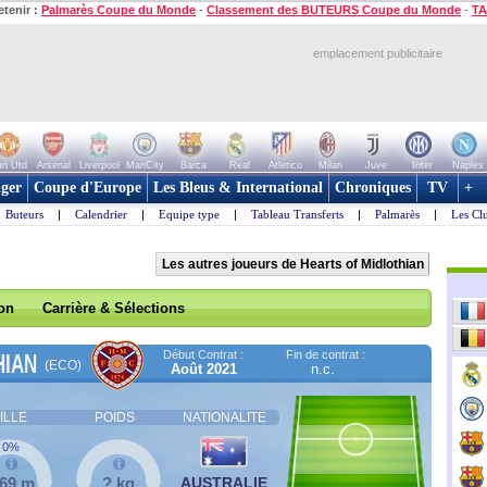
etenir :
Palmarès Coupe du Monde
-
Classement des BUTEURS Coupe du Monde
-
TA
emplacement publicitaire
n Utd
Arsenal
Liverpool
ManCity
Barca
Real
Atletico
Milan
Juve
Inter
Naples
ger
Coupe d'Europe
Les Bleus & International
Chroniques
TV
+
Buteurs
|
Calendrier
|
Equipe type
|
Tableau Transferts
|
Palmarès
|
Les Cl
Les autres joueurs de Hearts of Midlothian
son
Carrière & Sélections
Début Contrat :
Fin de contrat :
HIAN
(ECO)
Août 2021
n.c.
ILLE
POIDS
NATIONALITE
0%
,69 m
? kg
AUSTRALIE