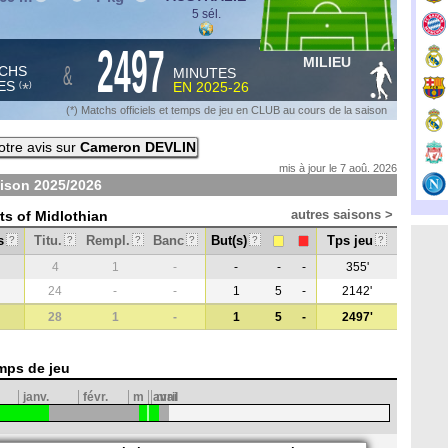
5 sél.
2497
MILIEU
&
CHS
MINUTES
ES
EN
2025-26
*
(
)
(*) Matchs officiels et temps de jeu en CLUB au cours de la saison
tre avis sur
Cameron DEVLIN
mis à jour le 7 aoû. 2026
aison
2025/2026
autres saisons >
ts of Midlothian
s
Titu.
Rempl.
Banc
But(s)
Tps jeu
?
?
?
?
?
?
4
1
-
-
-
-
355'
24
-
-
1
5
-
2142'
28
1
-
1
5
-
2497'
mps de jeu
janv.
févr.
m
avril
mai