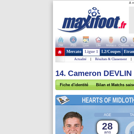
A r
OM
PSG
Lyon
Lille
Monaco
Chelsea
Ma
+ de clubs
Mercato
Ligue 1
L2/Coupes
Etran
Actualité
|
Résultats & Classement
|
14. Cameron DEVLIN
Fiche d'identité
Bilan et Matchs sai
HEARTS OF MIDLOT
AGE
TA
28
ans
1