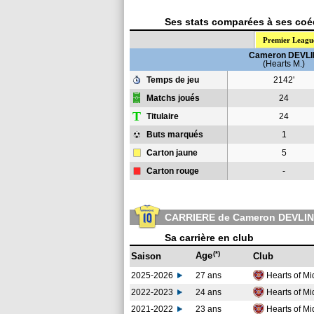
Ses stats comparées à ses coéq
Premier Leagu
Cameron DEVLI
(Hearts M.)
Temps de jeu
2142'
Matchs joués
24
T
Titulaire
24
Buts marqués
1
Carton jaune
5
Carton rouge
-
CARRIERE de Cameron DEVLIN
Sa carrière en club
(*)
Age
Saison
Club
2025-2026
27 ans
Hearts of Mi
2022-2023
24 ans
Hearts of Mi
2021-2022
23 ans
Hearts of Mi