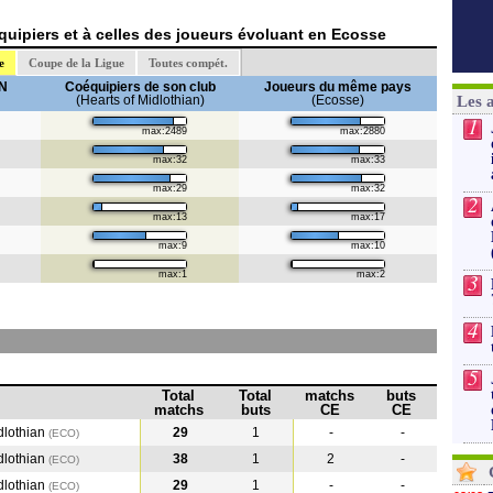
uipiers et à celles des joueurs évoluant en Ecosse
e
Coupe de la Ligue
Toutes compét.
N
Coéquipiers de son club
Joueurs du même pays
(Hearts of Midlothian)
(Ecosse)
Les 
1
max:2489
max:2880
max:32
max:33
max:29
max:32
2
max:13
max:17
max:9
max:10
max:1
max:2
3
4
5
Total
Total
matchs
buts
matchs
buts
CE
CE
dlothian
29
1
-
-
(ECO)
dlothian
38
1
2
-
(ECO
)
dlothian
29
1
-
-
(ECO
)