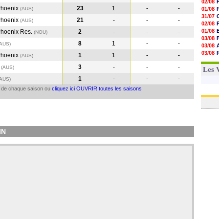
02/08
Phoenix
23
1
-
-
(AUS
)
01/08
31/07
Phoenix
21
-
-
-
(AUS
)
02/08
01/08
Phoenix Res.
2
-
-
-
(NOU
)
03/08
8
1
-
-
(AUS
)
03/08
03/08
Phoenix
1
1
-
-
(AUS
)
03/08
1
3
-
-
-
(AUS
)
31/07
Les 
1
-
-
-
(AUS
)
il de chaque saison ou
cliquez ici OUVRIR toutes les saisons
IN