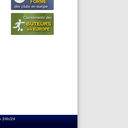
FORME
des clubs en europe
Classements des
BUTEURS
en EUROPE
o 24h/24