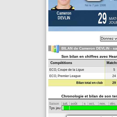
Né le 7 juin 1998
29
Cameron
DEVLIN
MAT
JOU
Donnez vo
BILAN de Cameron DEVLIN - s
Son bilan en chiffres avec Hear
Compétitions
Match
ECO, Coupe de la Ligue
5
ECO, Premier League
24
Bilan total en club
29
Chronologie et bilan de son te
Saison
juil.
août
s
oct.
nov.
déc.
Tps jeu: