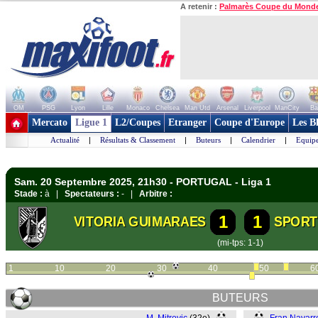
A retenir :
Palmarès Coupe du Mond
OM
PSG
Lyon
Lille
Monaco
Chelsea
Man Utd
Arsenal
Liverpool
ManCity
Ba
+ de clubs
Mercato
Ligue 1
L2/Coupes
Etranger
Coupe d'Europe
Les B
Actualité
|
Résultats & Classement
|
Buteurs
|
Calendrier
|
Equipe
Sam. 20 Septembre 2025, 21h30 - PORTUGAL - Liga 1
Stade :
à |
Spectateurs :
- |
Arbitre :
1
1
VITORIA GUIMARAES
SPORT
(mi-tps: 1-1)
1
10
20
30
40
50
6
BUTEURS