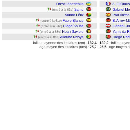
Orest Lebedenko
A. El Ouaz
Samu
Gabriel M
(entré à la 61e)
Vando Félix
Pau Victor
Fabio Blanco
B. Arrey-M
(entré à la 61e)
Diogo Sousa
Florian Gril
(entré à la 81e)
Noah Saviolo
Yanis da 
(entré à la 65e)
Alioune Ndoye
Diego Rod
(entré à la 81e)
taille moyenne des titulaires (cm) :
182,4
180,2
: taille moye
age moyen des titulaires (ans) :
25,2
26,5
: age moyen de