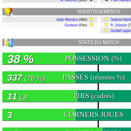
M. Mitrovic
(32e)
Fran Navarr
AVERTISSEMENTS
João Mendes
(48e)
Gabriel Mart
Gustavo
(54e)
R. Zalazar
(
Gustaf Lager
STATS DU MATCH
38 %
POSSESSION
(%)
337
PASSES
(réussies %)
(76 %)
11
TIRS
(cadrés)
(3)
3
CORNERS JOUES