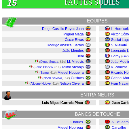
15
FAUTES SUBIES
EQUIPES
Diego Castillo Reyes Juan
L. Hornícek
Miguel Maga
Víctor Góm
Óscar Rivas
Gustaf Lage
Rodrigo Abascal Barros
S. Niakaté
João Mendes
Leonardo L
Beni
Gorby
(
Gabr
M. Mitrovic
João Mouti
(
Diogo Sousa
, 81e)
Telmo Arcanjo
R. Zalazar
(
Fabio Blanco
, 61e)
Miguel Nogueira
Ricardo Ho
(
Samu
, 61e)
Gustavo
Gabriel Mar
(
Noah Saviolo
, 65e)
Nélson Oliveira
Fran Navar
(
Alioune Ndoye
, 81e)
ENTRAINEURS
Luís Miguel Correia Pinto
Juan Carl
BANCS DE TOUCHE
Charles
A. Bellaar
Miguel Nobrega
Carvalho