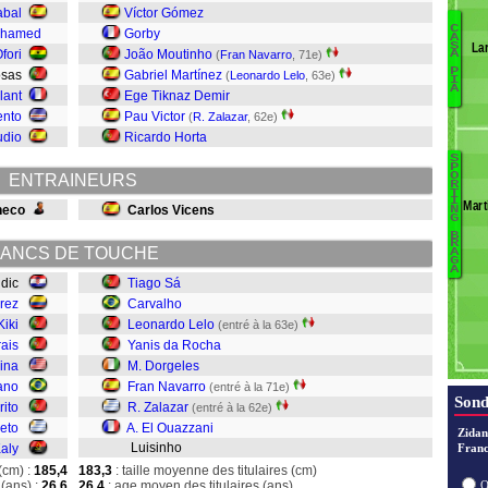
abal
Víctor Gómez
C
ohamed
Gorby
A
La
S
fori
João Moutinho
(
Fran Navarro
, 71e)
Ka
A
P
Rosas
Gabriel Martínez
P
(
Leonardo Lelo
, 63e)
I
A
lant
Ege Tiknaz Demir
C
ento
Pau Victor
(
R. Zalazar
, 62e)
K
udio
Ricardo Horta
Mo
S
B
P
Ki
O
ENTRAINEURS
R
T
Pe
I
Mart
heco
Carlos Vicens
E
N
M
G
Za
B
R
N
ANCS DE TOUCHE
A
G
A
andic
Tiago Sá
d
rez
Carvalho
L
Kiki
Leonardo Lelo
(entré à la 63e)
C
ais
Yanis da Rocha
T
ina
M. Dorgeles
ano
Fran Navarro
(entré à la 71e)
Sond
rito
R. Zalazar
(entré à la 62e)
ieto
A. El Ouazzani
Zidan
Luisinho
aly
Franc
(cm) :
185,4
183,3
: taille moyenne des titulaires (cm)
(ans) :
26,6
26,4
: age moyen des titulaires (ans)
O