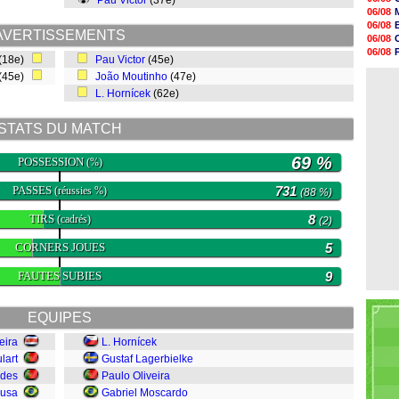
Pau Victor
(37e)
18h29
06/08
17h58
06/08
17h46
AVERTISSEMENTS
06/08
17h32
06/08
(18e)
Pau Victor
(45e)
17h16
06/08
16h59
(45e)
João Moutinho
(47e)
06/08
16h37
L. Hornícek
(62e)
16h33
16h27
16h22
STATS DU MATCH
16h07
15h46
69 %
POSSESSION
(%)
PASSES
731
(réussies %)
(88 %)
TIRS
8
(cadrés)
(2)
CORNERS JOUES
5
FAUTES SUBIES
9
EQUIPES
eira
L. Hornícek
lart
Gustaf Lagerbielke
ldes
Paulo Oliveira
ousa
Gabriel Moscardo