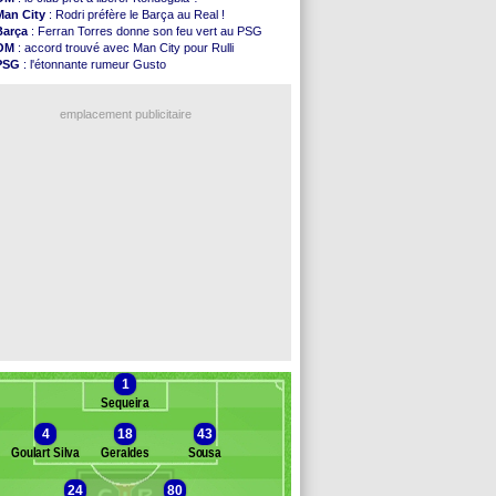
Leganés
: c'est signé pour Luca Zidane (off.)
Man City
: Rodri préfère le Barça au Real !
Atletico
: Ruggeri en route pour Aston Villa
Barça
: Ferran Torres donne son feu vert au PSG
Monaco
: Filipe Luis soutient Biereth
OM
: accord trouvé avec Man City pour Rulli
Lyon
: Mangala prêté à Getafe (officiel)
PSG
: l'étonnante rumeur Gusto
PSG
: Nsoki va signer en Croatie
OM
: une offre pour Bulka
Arsenal
: Naples vise Gabriel Jesus
Ouganda
: Owori battu à mort à Kampala
Real
: Mastantuono prêté à la Fiorentina (off.)
emplacement publicitaire
Man City
: accord avec le Barça pour Rodri ?
Rennes
: Haise a prolongé (officiel)
Palace
: Tomiyasu a convaincu (officiel)
OM
: B. Genesio - "ce n'est pas idéal"
TFC
: Sion Oppong signe pour 4 ans (officiel)
Voir les brèves précédentes
1
Sequeira
4
18
43
Goulart Silva
Geraldes
Sousa
24
80