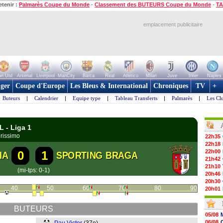
etenir :
Palmarès Coupe du Monde
-
Classement des BUTEURS Coupe du Monde
-
TA
emplacement publicitaire
n Utd
Arsenal
Liverpool
ManCity
Barca
Real
Atletico
Milan
Juve
Inter
Naples
ger
Coupe d'Europe
Les Bleus & International
Chroniques
TV
+
Buteurs
|
Calendrier
|
Equipe type
|
Tableau Transferts
|
Palmarès
|
Les Cl
L - Liga 1
erissimo
22h35
22h18
22h00
0
1
IA
SPORTING BRAGA
21h42
21h10
(mi-tps: 0-1)
20h46
20h30
40
50
60
70
80
90
20h01
19h18
19h09
BUTEURS
18h48
05/08
18h37
06/08