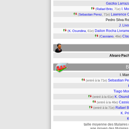
Gaizka Larraz
I. M
(
Rafael Brito
, 71e)
Lawrence O
(
Sebastian Perez
, 71e)
Pedro Silva 
J. Livo
Dailon Rocha Livram
(
K. Osundina
, 61e)
Cla
(
Cassiano
, 46e)
Alvaro Pac
B
I. M
Sebastian Pe
(entré à la 71e)
Tiago Mor
K. Osund
(entré à la 61e)
Cassi
(entré à la 46e)
Rafael B
(entré à la 71e)
K. Pr
K
taille moyenne des titulaires 
age moyen des titulaires 