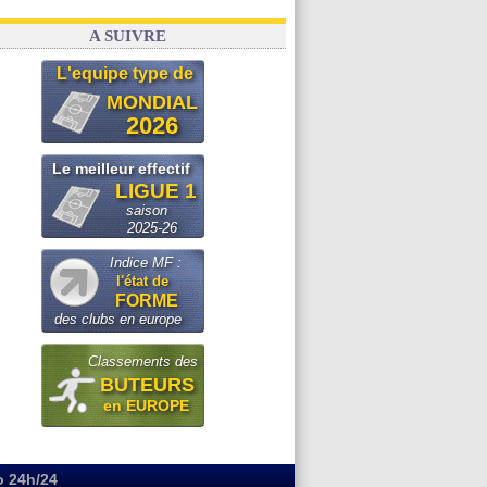
A SUIVRE
L'equipe type de
MONDIAL
2026
Le meilleur effectif
LIGUE 1
saison
2025-26
Indice MF :
l'état de
FORME
des clubs en europe
Classements des
BUTEURS
en EUROPE
o 24h/24