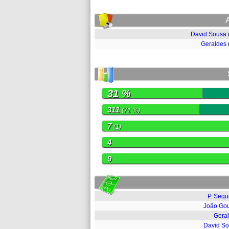
David Sousa
Geraldes
31 %
311
(71 %)
7
(1)
4
9
P. Sequ
João Gou
Gera
David S