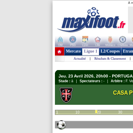
A r
OM
PSG
Lyon
Lille
Monaco
Chelsea
Ma
+ de clubs
Mercato
Ligue 1
L2/Coupes
Etran
Actualité
|
Résultats & Classement
|
Jeu. 23 Avril 2026, 20h00 - PORTUGA
Stade :
à |
Spectateurs :
- |
Arbitre :
F. V
CASA P
1
10
20
30