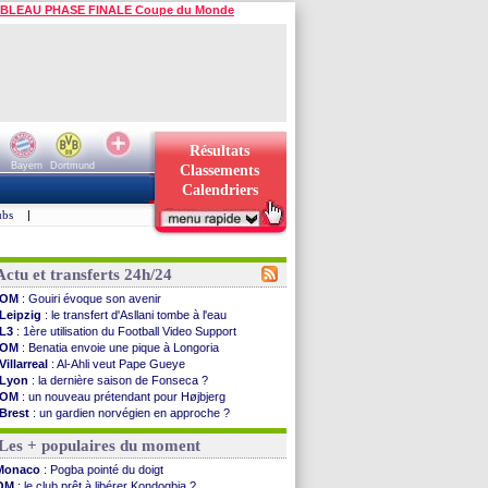
BLEAU PHASE FINALE Coupe du Monde
Résultats
Bayern
Dortmund
Classements
Calendriers
ubs
|
Actu et transferts 24h/24
OM
: Gouiri évoque son avenir
Leipzig
: le transfert d'Asllani tombe à l'eau
L3
: 1ère utilisation du Football Video Support
OM
: Benatia envoie une pique à Longoria
Villarreal
: Al-Ahli veut Pape Gueye
Lyon
: la dernière saison de Fonseca ?
OM
: un nouveau prétendant pour Højbjerg
Brest
: un gardien norvégien en approche ?
OM
: McCourt a versé 120 M€ en 2026
Les + populaires du moment
PSG
: 4 retours dans le groupe face à Man Utd ...
Nice
: Kevin Carlos va partir en Italie
Monaco
: Pogba pointé du doigt
L1
: prison avec sursis requis contre un arbitre
OM
: le club prêt à libérer Kondogbia ?