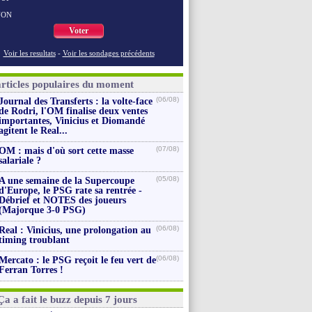
NON
Voter
Voir les resultats
-
Voir les sondages précédents
articles populaires du moment
(06/08)
Journal des Transferts : la volte-face
de Rodri, l'OM finalise deux ventes
importantes, Vinicius et Diomandé
agitent le Real...
(07/08)
OM : mais d'où sort cette masse
salariale ?
(05/08)
A une semaine de la Supercoupe
d'Europe, le PSG rate sa rentrée -
Débrief et NOTES des joueurs
(Majorque 3-0 PSG)
(06/08)
Real : Vinicius, une prolongation au
timing troublant
(06/08)
Mercato : le PSG reçoit le feu vert de
Ferran Torres !
Ça a fait le buzz depuis 7 jours