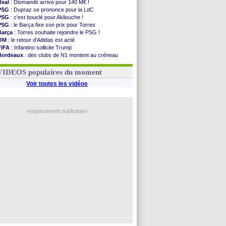
Real
: Diomandé arrive pour 140 M€ !
PSG
: Dupraz se prononce pour la LdC
PSG
: c'est bouclé pour Akliouche !
PSG
: le Barça fixe son prix pour Torres
Barça
: Torres souhaite rejoindre le PSG !
OM
: le retour d'Adidas est acté
FIFA
: Infantino sollicite Trump
Bordeaux
: des clubs de N1 montent au créneau
Argentine
: quand Medina recadre... sa mère
Real
: le démenti de Leipzig pour Diomandé
VIDEOS populaires du moment
Voir toutes les vidéos
emplacement publicitaire