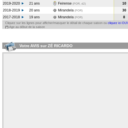
2019-2020
21 ans
Feirense
10
(POR, d2)
2018-2019
20 ans
Mirandela
30
(POR
)
2017-2018
19 ans
Mirandela
8
(POR
)
Cliquez sur les lignes pour afficher/masquer le détail de chaque saison ou
cliquez ici OU
(*)
Age au début de la saison
Votre AVIS sur ZÉ RICARDO