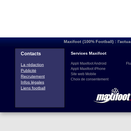
Maxifoot (100% Football) : l'actua
Services Maxifoot
Contacts
Appli Maxifoot Android
Flu
La rédaction
Appli Maxifoot iPhone
Publicité
Site web Mobile
Recrutement
Choix de consentement
Infos légales
Liens football