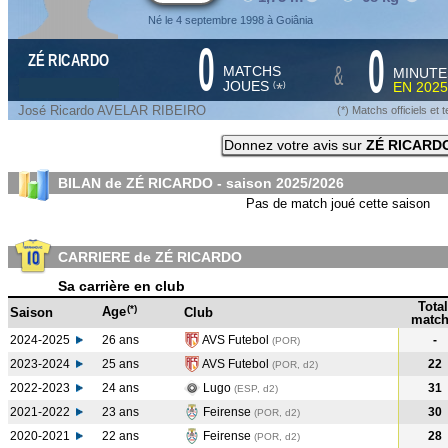
Né le 4 septembre 1998 à Goiânia
0
0
ZÉ RICARDO
&
MATCHS
MINUTE
JOUES
EN
2025
*
(
)
José Ricardo AVELAR RIBEIRO
(*) Matchs officiels e
Donnez votre avis sur
ZÉ RICARD
BILAN de ZÉ RICARDO - saison
2025/2026
Pas de match joué cette saison
CARRIERE de ZÉ RICARDO
Sa carrière en club
Total
(*)
Age
Saison
Club
match
2024-2025
26 ans
AVS Futebol
-
(POR
)
2023-2024
25 ans
AVS Futebol
22
(POR, d2)
2022-2023
24 ans
Lugo
31
(ESP, d2)
2021-2022
23 ans
Feirense
30
(POR, d2)
2020-2021
22 ans
Feirense
28
(POR, d2)