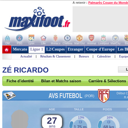
A retenir :
Palmarès Coupe du Mond
OM
PSG
Lyon
Lille
Monaco
Chelsea
Man Utd
Arsenal
Liverpool
ManCity
Ba
+ de clubs
Mercato
Ligue 1
L2/Coupes
Etranger
Coupe d'Europe
Les B
Actualité
|
Résultats & Classement
|
Buteurs
|
Calendrier
|
Equipe
ZÉ RICARDO
L
Fiche d'identité
Bilan et Matchs saison
Carrière & Sélections
Début Co
AVS FUTEBOL
(POR)
n.
AGE
TAILLE
POIDS
27
13%
16%
ans
1,75 m
68 kg