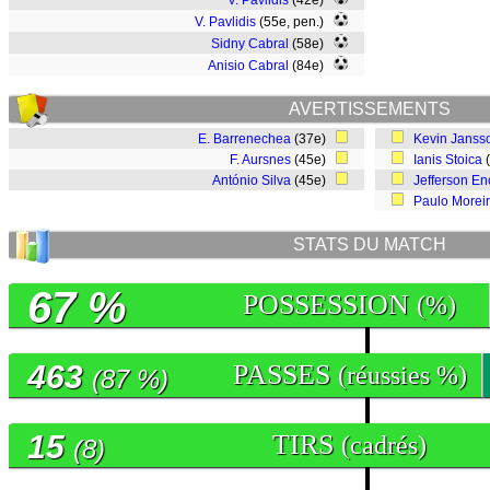
V. Pavlidis
(42e)
V. Pavlidis
(55e, pen.)
Sidny Cabral
(58e)
Anisio Cabral
(84e)
AVERTISSEMENTS
E. Barrenechea
(37e)
Kevin Janss
F. Aursnes
(45e)
Ianis Stoica
António Silva
(45e)
Jefferson E
Paulo Morei
STATS DU MATCH
67 %
POSSESSION
(%)
463
PASSES
(réussies %)
(87 %)
15
TIRS
(cadrés)
(8)