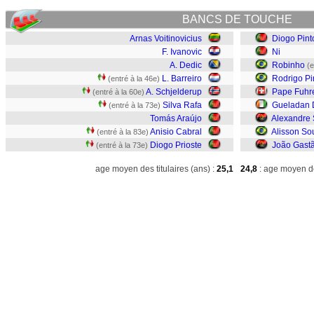
BANCS DE TOUCHE
Arnas Voitinovicius
Diogo Pint
F. Ivanovic
Ni
A. Dedic
Robinho
(e
L. Barreiro
Rodrigo P
(entré à la 46e)
A. Schjelderup
Pape Fuhr
(entré à la 60e)
Silva Rafa
Gueladan
(entré à la 73e)
Tomás Araújo
Alexandre 
Anisio Cabral
Alisson So
(entré à la 83e)
Diogo Prioste
João Gast
(entré à la 73e)
age moyen des titulaires (ans) :
25,1
24,8
: age moyen de