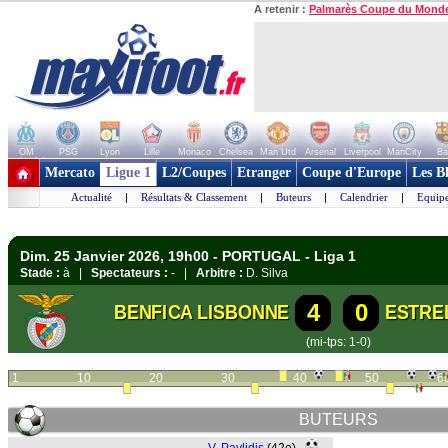
A retenir :
Palmarès Coupe du Mond
OM
PSG
Lyon
Lille
Monaco
Chelsea
Man Utd
Arsenal
Liverpool
ManCity
Ba
+ de clubs
Mercato
Ligue 1
L2/Coupes
Etranger
Coupe d'Europe
Les B
Actualité
|
Résultats & Classement
|
Buteurs
|
Calendrier
|
Equipe
Dim. 25 Janvier 2026, 19h00 - PORTUGAL - Liga 1
Stade :
à |
Spectateurs :
- |
Arbitre :
D. Silva
4
0
BENFICA LISBONNE
ESTRE
(mi-tps: 1-0)
1
10
20
30
40
50
6
BUTEURS