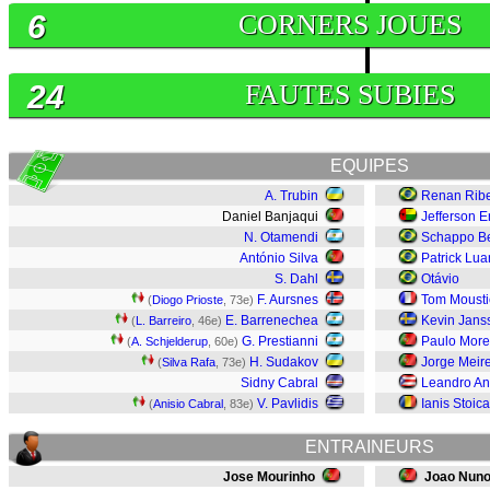
6
CORNERS JOUES
24
FAUTES SUBIES
EQUIPES
A. Trubin
Renan Ribe
Daniel Banjaqui
Jefferson 
N. Otamendi
Schappo B
António Silva
Patrick Lua
S. Dahl
Otávio
F. Aursnes
Tom Mousti
(
Diogo Prioste
, 73e)
E. Barrenechea
Kevin Jans
(
L. Barreiro
, 46e)
G. Prestianni
Paulo More
(
A. Schjelderup
, 60e)
H. Sudakov
Jorge Meir
(
Silva Rafa
, 73e)
Sidny Cabral
Leandro Ant
V. Pavlidis
Ianis Stoica
(
Anisio Cabral
, 83e)
ENTRAINEURS
Jose Mourinho
Joao Nun