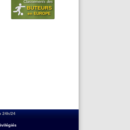
Classements des
BUTEURS
en EUROPE
o 24h/24
ivilégiés