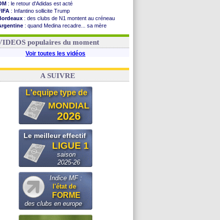
OM
: le retour d'Adidas est acté
FIFA
: Infantino sollicite Trump
Bordeaux
: des clubs de N1 montent au créneau
Argentine
: quand Medina recadre... sa mère
Real
: le démenti de Leipzig pour Diomandé
OM
: Paixão attire un 2e club anglais
VIDEOS populaires du moment
Voir toutes les vidéos
A SUIVRE
L'equipe type de
MONDIAL
2026
Le meilleur effectif
LIGUE 1
saison
2025-26
Indice MF :
l'état de
FORME
des clubs en europe