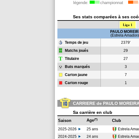
légende:
championnat
Ses stats comparées à ses coéq
Liga 1
PAULO MOREIR
(Estrela Amador
Temps de jeu
2379'
Matchs joués
29
T
Titulaire
27
Buts marqués
3
Carton jaune
7
Carton rouge
1
CARRIERE de PAULO MOREIR
Sa carrière en club
(*)
Age
Saison
Club
2025-2026
25 ans
Estrela Ama
2024-2025
24 ans
Estrela Ama