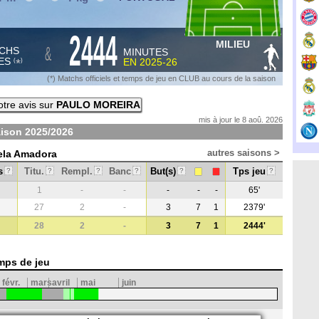
2444
MILIEU
&
CHS
MINUTES
ES
EN
2025-26
*
(
)
(*) Matchs officiels et temps de jeu en CLUB au cours de la saison
tre avis sur
PAULO MOREIRA
mis à jour le 8 aoû. 2026
aison
2025/2026
autres saisons >
rela Amadora
s
Titu.
Rempl.
Banc
But(s)
Tps jeu
?
?
?
?
?
?
1
-
-
-
-
-
65'
27
2
-
3
7
1
2379'
28
2
-
3
7
1
2444'
mps de jeu
févr.
mars
avril
mai
juin