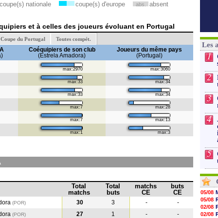
coupe(s) nationale
coupe(s) d'europe
absent
abs.
uipiers et à celles des joueurs évoluant en Portugal
Coupe du Portugal
Toutes compét.
Les 
A
Coéquipiers de son club
Joueurs du même pays
1
a)
(Estrela Amadora)
(Portugal)
max:2970
max:3060
2
max:33
max:34
3
max:33
max:34
max:7
max:28
4
max:7
max:13
max:1
max:3
5
A
Total
Total
matchs
buts
matchs
buts
CE
CE
05/08
05/08
dora
30
3
-
-
(POR)
02/08
dora
27
1
-
-
02/08
(POR
)