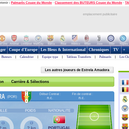
etenir :
Palmarès Coupe du Monde
-
Classement des BUTEURS Coupe du Monde
-
TA
emplacement publicitaire
n Utd
Arsenal
Liverpool
ManCity
Barca
Real
Atletico
Milan
Juve
Inter
Naples
ger
Coupe d'Europe
Les Bleus & International
Chroniques
TV
+
Buteurs
|
Calendrier
|
Equipe type
|
Tableau Transferts
|
Palmarès
|
Les Cl
Les autres joueurs de Estrela Amadora
son
Carrière & Sélections
Début Contrat :
Fin de contrat :
RA
(POR)
n.c.
n.c.
ILLE
POIDS
NATIONALITE
? m
? kg
PORTUGAL