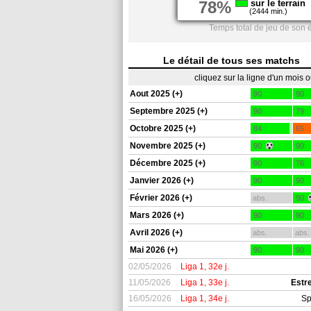
78%
sur le terrain
(2444 min.)
Temps total de jeu de son 
Le détail de tous ses matchs
cliquez sur la ligne d'un mois 
Aout 2025 (+)
90
90
Septembre 2025 (+)
90
79
Octobre 2025 (+)
84
65
Novembre 2025 (+)
90
90
Décembre 2025 (+)
90
76
Janvier 2026 (+)
90
90
Février 2026 (+)
abs.
90
Mars 2026 (+)
90
90
Avril 2026 (+)
abs.
abs.
Mai 2026 (+)
90
90
02/05/2026
Liga 1, 32e j.
11/05/2026
Liga 1, 33e j.
Estr
16/05/2026
Liga 1, 34e j.
Sp