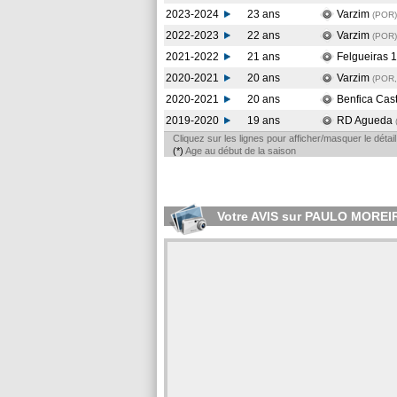
2023-2024
23 ans
Varzim
(POR
)
2022-2023
22 ans
Varzim
(POR
)
2021-2022
21 ans
Felgueiras 
2020-2021
20 ans
Varzim
(POR,
2020-2021
20 ans
Benfica Cas
2019-2020
19 ans
RD Agueda
Cliquez sur les lignes pour afficher/masquer le déta
(*)
Age au début de la saison
Votre AVIS sur PAULO MOREI