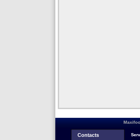
Maxifoo
Serv
Contacts