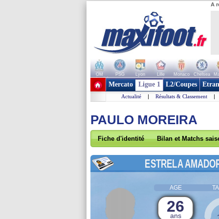
A r
OM
PSG
Lyon
Lille
Monaco
Chelsea
Ma
+ de clubs
Mercato
Ligue 1
L2/Coupes
Etran
Actualité
|
Résultats & Classement
|
PAULO MOREIRA
Fiche d'identité
Bilan et Matchs sai
ESTRELA AMADO
AGE
TA
26
ans