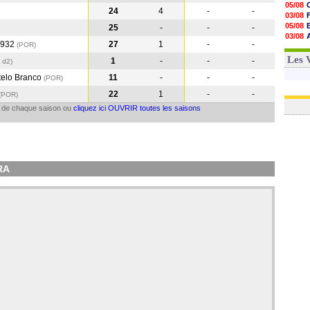
05/08
24
4
-
-
03/08
05/08
25
-
-
-
03/08
1932
27
1
-
-
(POR
)
03/08
03/08
Les 
1
-
-
-
 d2)
telo Branco
11
-
-
-
(POR
)
22
1
-
-
(POR
)
il de chaque saison ou
cliquez ici OUVRIR toutes les saisons
RA