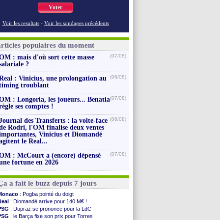
Voter
Voir les resultats
-
Voir les sondages précédents
articles populaires du moment
(07/08)
OM : mais d'où sort cette masse
salariale ?
(06/08)
Real : Vinicius, une prolongation au
timing troublant
(07/08)
OM : Longoria, les joueurs... Benatia
règle ses comptes !
(06/08)
Journal des Transferts : la volte-face
de Rodri, l'OM finalise deux ventes
importantes, Vinicius et Diomandé
agitent le Real...
(07/08)
OM : McCourt a (encore) dépensé
une fortune en 2026
Ça a fait le buzz depuis 7 jours
Monaco
: Pogba pointé du doigt
Real
: Diomandé arrive pour 140 M€ !
PSG
: Dupraz se prononce pour la LdC
PSG
: le Barça fixe son prix pour Torres