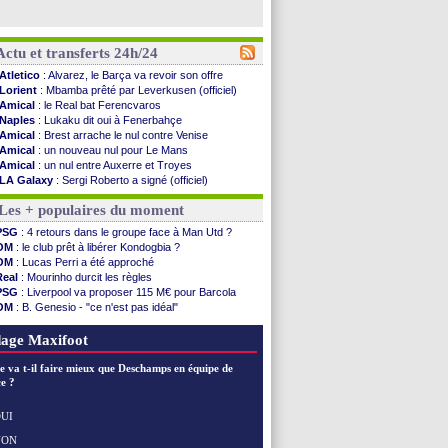
Actu et transferts 24h/24
Atletico
: Alvarez, le Barça va revoir son offre
Lorient
: Mbamba prêté par Leverkusen (officiel)
Amical
: le Real bat Ferencvaros
Naples
: Lukaku dit oui à Fenerbahçe
Amical
: Brest arrache le nul contre Venise
Amical
: un nouveau nul pour Le Mans
Amical
: un nul entre Auxerre et Troyes
LA Galaxy
: Sergi Roberto a signé (officiel)
Amical
: Angers fait tomber Lorient
Les + populaires du moment
Amical
: le Paris FC corrigé par Mayence
Amical
: Rennes encore battu par Brentford
PSG
: 4 retours dans le groupe face à Man Utd ?
Amical
: Paris SG 1-1 Man Utd (fini)
OM
: le club prêt à libérer Kondogbia ?
Barça
: De Jong menacé par l’arrivée de...
OM
: Lucas Perri a été approché
Atletico
: Simeone ferme la porte pour Alvarez
Real
: Mourinho durcit les règles
Amical
: Lens battu par Sunderland avant le ...
PSG
: Liverpool va proposer 115 M€ pour Barcola
Nottingham
: O. Diomande arrive pour 40 M€
OM
: B. Genesio - "ce n'est pas idéal"
Amical
: Strasbourg s'incline encore
OM
: Benatia et la "médiocrité" dans le club
Amical
: Lille s'impose à Hambourg
OM
: Côme pousse pour Gouiri
age Maxifoot
Lens
: Ganiou prolongé jusqu'en 2030 (officiel)
OM
: le PSG, les précisions de Benatia
e va t-il faire mieux que Deschamps en équipe de
Amical
: Paris SG-Man Utd, les compos
e ?
Amical
: Chelsea corrige l'AC Milan
Argentine
: Messi perd son papa
UI
Amical
: l'Inter s'offre la Juventus
NON
Voir les brèves précédentes