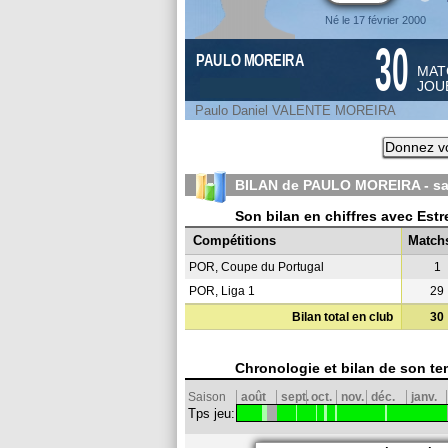
Né le 17 février 2000
30
PAULO MOREIRA
MAT
JOU
Paulo Daniel VALENTE MOREIRA
Donnez vo
BILAN de PAULO MOREIRA - s
Son bilan en chiffres avec Est
Compétitions
Match
POR, Coupe du Portugal
1
POR, Liga 1
29
Bilan total en club
30
Chronologie et bilan de son te
Saison
août
sept.
oct.
nov.
déc.
janv.
Tps jeu: