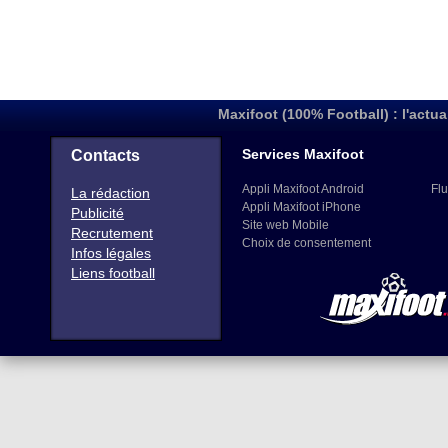
Maxifoot (100% Football) : l'actua
Services Maxifoot
Contacts
Appli Maxifoot Android
Flu
La rédaction
Appli Maxifoot iPhone
Publicité
Site web Mobile
Recrutement
Choix de consentement
Infos légales
Liens football