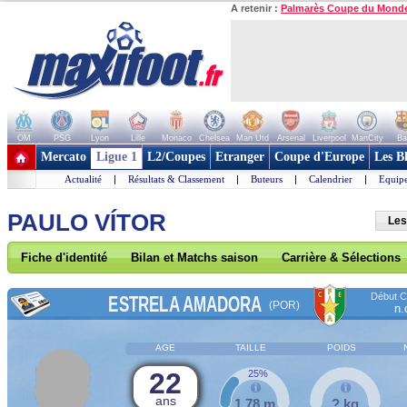
A retenir :
Palmarès Coupe du Mond
OM
PSG
Lyon
Lille
Monaco
Chelsea
Man Utd
Arsenal
Liverpool
ManCity
Ba
+ de clubs
Mercato
Ligue 1
L2/Coupes
Etranger
Coupe d'Europe
Les B
Actualité
|
Résultats & Classement
|
Buteurs
|
Calendrier
|
Equipe
PAULO VÍTOR
Les
Fiche d'identité
Bilan et Matchs saison
Carrière & Sélections
Début Co
ESTRELA AMADORA
(POR)
n.
AGE
TAILLE
POIDS
22
25%
ans
1,78 m
? kg