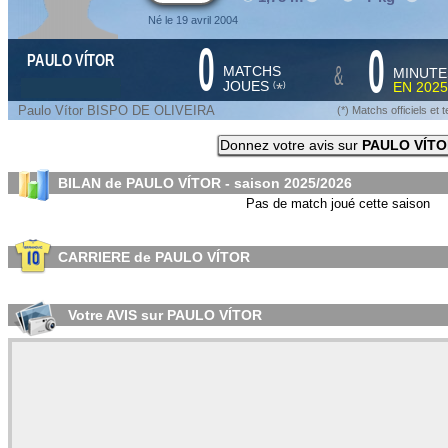
Né le 19 avril 2004
0
0
PAULO VÍTOR
&
MATCHS
MINUTE
JOUES
EN
2025
*
(
)
Paulo Vítor BISPO DE OLIVEIRA
(*) Matchs officiels e
Donnez votre avis sur
PAULO VÍTO
BILAN de PAULO VÍTOR - saison
2025/2026
Pas de match joué cette saison
CARRIERE de PAULO VÍTOR
Votre AVIS sur PAULO VÍTOR