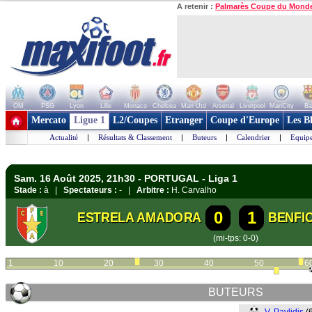
A retenir :
Palmarès Coupe du Mond
OM
PSG
Lyon
Lille
Monaco
Chelsea
Man Utd
Arsenal
Liverpool
ManCity
Ba
+ de clubs
Mercato
Ligue 1
L2/Coupes
Etranger
Coupe d'Europe
Les B
Actualité
|
Résultats & Classement
|
Buteurs
|
Calendrier
|
Equipe
Sam. 16 Août 2025, 21h30 - PORTUGAL - Liga 1
Stade :
à |
Spectateurs :
- |
Arbitre :
H. Carvalho
0
1
ESTRELA AMADORA
BENFI
(mi-tps: 0-0)
1
10
20
30
40
50
6
BUTEURS