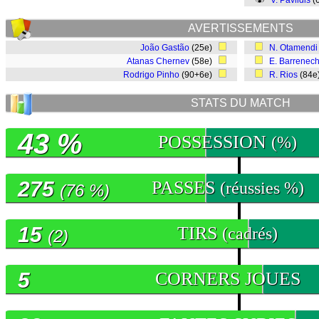
V. Pavlidis
(
AVERTISSEMENTS
João Gastão
(25e)
N. Otamendi
Atanas Chernev
(58e)
E. Barrenec
Rodrigo Pinho
(90+6e)
R. Rios
(84
STATS DU MATCH
43 %
POSSESSION
(%)
275
PASSES
(réussies %)
(76 %)
15
TIRS
(cadrés)
(2)
5
CORNERS JOUES