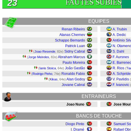
23
FAUTES SUBIES
EQUIPES
Renan Ribeiro
A. Trubin
Atanas Chernev
A. Dedic
Schappo Bernardo
António Sil
Patrick Luan
N. Otamend
Sidny Cabral
S. Dahl
(
Joao Resende
, 82e)
Abraham Marcus
F. Aursnes
(
Jorge Meireles
, 82e)
Paulo Moreira
E. Barrene
João Gastão
R. Rios
(
Ianis Stoica
, 64e)
(
Tia
Ronaldo Fabio
A. Schjelde
(
Rodrigo Pinho
, 74e)
Alan Godoy
V. Pavlidis
(
Kikas
, 64e)
(
Jovane Cabral
F. Ivanovic
ENTRAINEURS
Joao Nuno
Jose Mour
BANCS DE TOUCHE
Diogo Pinto
Samuel So
I. Dramé
Rafael Obr