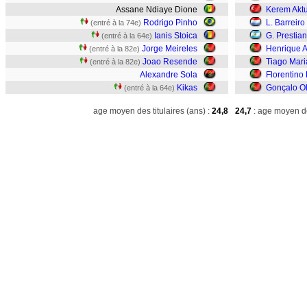
Assane Ndiaye Dione
Kerem Aktu
Rodrigo Pinho
L. Barreiro
(entré à la 74e)
Ianis Stoica
G. Prestian
(entré à la 64e)
Jorge Meireles
Henrique A
(entré à la 82e)
Joao Resende
Tiago Mari
(entré à la 82e)
Alexandre Sola
Florentino 
Kikas
Gonçalo Ol
(entré à la 64e)
age moyen des titulaires (ans) :
24,8
24,7
: age moyen de