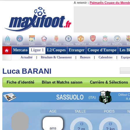
A retenir :
Palmarès Coupe du Mond
OM
PSG
Lyon
Lille
Monaco
Chelsea
Man Utd
Arsenal
Liverpool
ManCity
Ba
+ de clubs
Mercato
Ligue 1
L2/Coupes
Etranger
Coupe d'Europe
Les B
Actualité
|
Résultats & Classement
|
Buteurs
|
Calendrier
|
Equipe
Luca BARANI
Fiche d'identité
Bilan et Matchs saison
Carrière & Sélections
Début Co
SASSUOLO
(ITA)
n.
AGE
TAILLE
POIDS
N
ans
? m
? kg