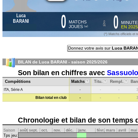
0
0
Luca
&
BARANI
MATCHS
MINUTE
JOUES
EN
2025
*
(
)
(*) Matchs officiels e
Donnez votre avis sur
Luca BARAN
BILAN de Luca BARANI - saison
2025/2026
Son bilan en chiffres avec
Sassuol
Compétitions
Matchs
Titu.
Rempl.
Ban
?
?
?
ITA, Série A
-
-
-
Bilan total en club
-
-
-
Chronologie et bilan de son temps 
Saison
août
sept.
oct.
nov.
déc.
janv.
févr.
mars
avril
mai
Tps jeu: