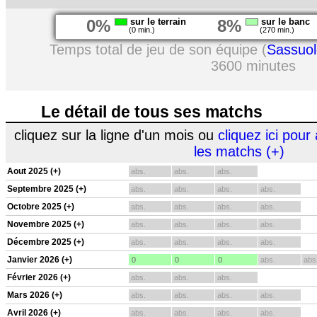
0%
sur le terrain
8%
sur le banc
(0 min.)
(270 min.)
Temps total de jeu de son équipe (
Sassuol
3600 minutes
Le détail de tous ses matchs
cliquez sur la ligne d'un mois ou
cliquez ici pour 
les matchs (+)
Aout 2025 (+)
abs.
abs.
abs.
Septembre 2025 (+)
abs.
abs.
abs.
abs.
Octobre 2025 (+)
abs.
abs.
abs.
abs.
Novembre 2025 (+)
abs.
abs.
abs.
abs.
Décembre 2025 (+)
abs.
abs.
abs.
abs.
Janvier 2026 (+)
0
0
0
abs.
abs
Février 2026 (+)
abs.
abs.
abs.
Mars 2026 (+)
abs.
abs.
abs.
abs.
Avril 2026 (+)
abs.
abs.
abs.
abs.