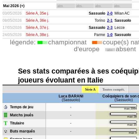
Mai 2026 (+)
abs.
abs.
abs.
abs.
03/05/2026
Série A, 35e j.
Sassuolo
2-0
Milan AC
08/05/2026
Série A, 36e j.
Torino
2-1
Sassuolo
17/05/2026
Série A, 37e j.
Sassuolo
2-3
Lecce
24/05/2026
Série A, 38e j.
Parme
1-0
Sassuolo
légende:
championnat
coupe(s) na
d'europe
absent
abs.
Ses stats comparées à ses coéquipi
joueurs évoluant en Italie
Série A
Toutes compét.
Luca BARANI
Coéquipiers de son 
(Sassuolo)
(Sassuolo)
Temps de jeu
-
max:3064
Matchs joués
-
max:38
T
Titulaire
-
max:35
Buts marqués
-
max:9