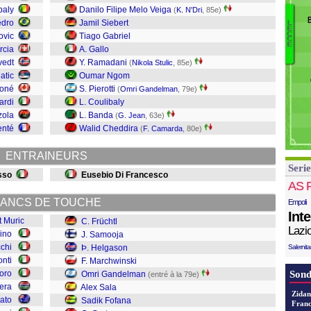
Li
baly
Danilo Filipe Melo Veiga
(
K. N'Dri
, 85e)
V
edro
Jamil Siebert
L
E
Pe
F
C
ovic
Tiago Gabriel
C
G
M
E
rcia
A. Gallo
St
P
vedt
Y. Ramadani
(
Nikola Stulic
, 85e)
Je
Za
atic
Oumar Ngom
N'
Sa
Koné
S. Pierotti
(
Omri Gandelman
, 79e)
N
Mu
ardi
L. Coulibaly
C
zola
L. Banda
(
G. Jean
, 63e)
Go
enté
Walid Cheddira
(
F. Camarda
, 80e)
F
Sa
ENTRAINEURS
G
Serie
M
sso
Eusebio Di Francesco
H
AS 
S
ANCS DE TOUCHE
Empoli
Fr
Int
t Muric
C. Früchtl
Lazi
ino
J. Samooja
chi
Þ. Helgason
Salernit
nti
F. Marchwinski
oro
Sond
Omri Gandelman
(entré à la 79e)
era
Alex Sala
Zidan
pato
Sadik Fofana
Franc