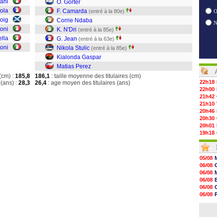
pani
O. Gorter
ola
F. Camarda
(entré à la 80e)
O
Doig
Corrie Ndaba
oni
K. N'Dri
(entré à la 85e)
ella
G. Jean
(entré à la 63e)
oni
Nikola Stulic
(entré à la 85e)
Kialonda Gaspar
Matias Perez
(cm) :
185,8
186,1
: taille moyenne des titulaires (cm)
22h18
(ans) :
28,3
26,4
: age moyen des titulaires (ans)
22h00
21h42
21h10
20h46
20h30
20h01
19h18
19h09
18h48
18h37
05/08
18h29
06/08
17h58
06/08
17h46
06/08
17h32
06/08
17h16
06/08
16h59
06/08
16h37
06/08
16h33