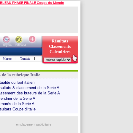
BLEAU PHASE FINALE Coupe du Monde
Résultats
Bayern
Dortmund
Classements
Calendriers
Maroc
|
Tunisie
|
 de la rubrique Italie
ualité du foot italien
sultats & classement de la Serie A
assement des buteurs de la Serie A
endrier de la Serie A
lmarès de la Serie A
sultats Coupe d'Italie
emplacement publicitaire