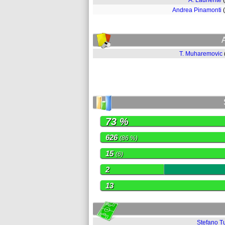
A. Laurienté
Andrea Pinamonti
T. Muharemovic
73 %
626
(86 %)
15
(6)
2
13
Stefano Tu