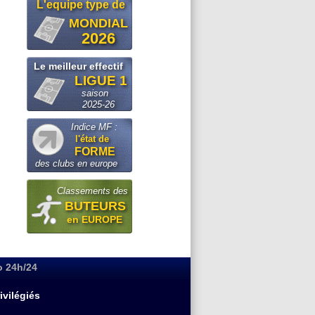
L'equipe type de
MONDIAL
2026
Le meilleur effectif
LIGUE 1
saison
2025-26
Indice MF :
l'état de
FORME
des clubs en europe
Classements des
BUTEURS
en EUROPE
o 24h/24
ivilégiés