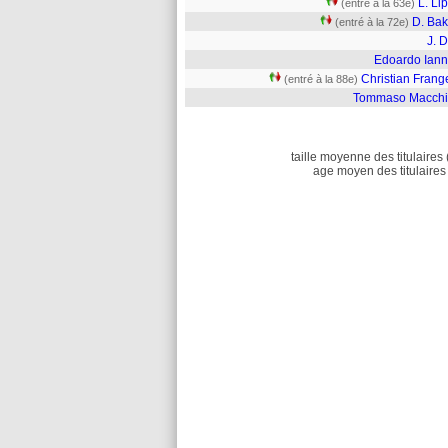
L. Li
(entré à la 63e)
D. Bak
(entré à la 72e)
J. 
Edoardo Iann
Christian Frang
(entré à la 88e)
Tommaso Macchi
taille moyenne des titulaires 
age moyen des titulaires 