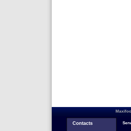
Maxifoo
Serv
Contacts