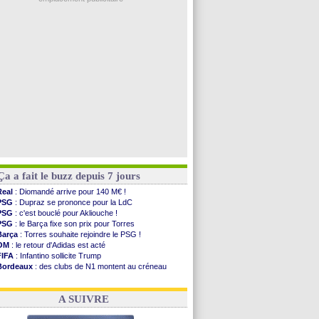
Rennes
: Haise a prolongé (officiel)
Palace
: Tomiyasu a convaincu (officiel)
OM
: B. Genesio - "ce n'est pas idéal"
TFC
: Sion Oppong signe pour 4 ans (officiel)
PSG
: Liverpool va proposer 115 M€ pour ...
Voir les brèves précédentes
Ça a fait le buzz depuis 7 jours
Real
: Diomandé arrive pour 140 M€ !
PSG
: Dupraz se prononce pour la LdC
PSG
: c'est bouclé pour Akliouche !
PSG
: le Barça fixe son prix pour Torres
Barça
: Torres souhaite rejoindre le PSG !
OM
: le retour d'Adidas est acté
FIFA
: Infantino sollicite Trump
Bordeaux
: des clubs de N1 montent au créneau
Argentine
: quand Medina recadre... sa mère
Real
: le démenti de Leipzig pour Diomandé
A SUIVRE