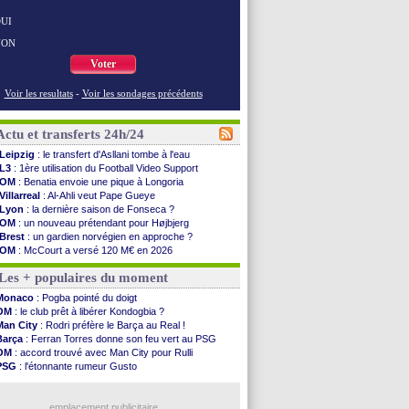
UI
NON
Voter
Voir les resultats
-
Voir les sondages précédents
Actu et transferts 24h/24
Leipzig
: le transfert d'Asllani tombe à l'eau
L3
: 1ère utilisation du Football Video Support
OM
: Benatia envoie une pique à Longoria
Villarreal
: Al-Ahli veut Pape Gueye
Lyon
: la dernière saison de Fonseca ?
OM
: un nouveau prétendant pour Højbjerg
Brest
: un gardien norvégien en approche ?
OM
: McCourt a versé 120 M€ en 2026
PSG
: 4 retours dans le groupe face à Man Utd ...
Les + populaires du moment
Nice
: Kevin Carlos va partir en Italie
L1
: prison avec sursis requis contre un arbitre
Monaco
: Pogba pointé du doigt
Leganés
: c'est signé pour Luca Zidane (off.)
OM
: le club prêt à libérer Kondogbia ?
Atletico
: Ruggeri en route pour Aston Villa
Man City
: Rodri préfère le Barça au Real !
Monaco
: Filipe Luis soutient Biereth
Barça
: Ferran Torres donne son feu vert au PSG
Lyon
: Mangala prêté à Getafe (officiel)
OM
: accord trouvé avec Man City pour Rulli
PSG
: Nsoki va signer en Croatie
PSG
: l'étonnante rumeur Gusto
Arsenal
: Naples vise Gabriel Jesus
OM
: une offre pour Bulka
Real
: Mastantuono prêté à la Fiorentina (off.)
Ouganda
: Owori battu à mort à Kampala
Man City
: accord avec le Barça pour Rodri ?
emplacement publicitaire