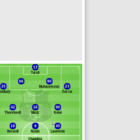
13
Turati
66
80
25
23
Muharemovic
ulibaly
Garcia
Banc des remplaçants
Sassuolo
42
18
90
Thorstvedt
Matic
Koné
acchioni
rangella
10
8
45
annoni
Berardi
Nzola
Lauriente
ig
akola
Cheddira