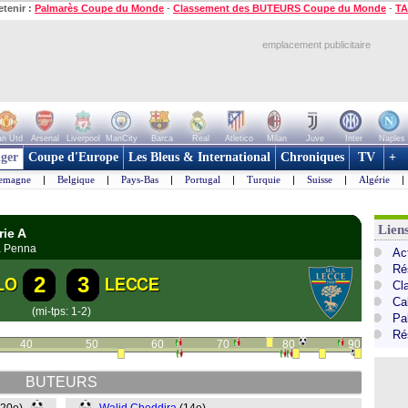
etenir :
Palmarès Coupe du Monde
-
Classement des BUTEURS Coupe du Monde
-
TA
emplacement publicitaire
n Utd
Arsenal
Liverpool
ManCity
Barca
Real
Atletico
Milan
Juve
Inter
Naples
ger
Coupe d'Europe
Les Bleus & International
Chroniques
TV
+
lemagne
|
Belgique
|
Pays-Bas
|
Portugal
|
Turquie
|
Suisse
|
Algérie
|
Liens
rie A
a Penna
Act
Ré
2
3
LO
LECCE
Cl
Cal
(mi-tps: 1-2)
Pa
Ré
40
50
60
70
80
90
BUTEURS