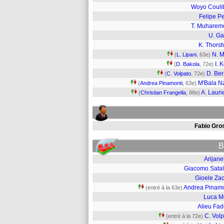
Woyo Couli
Felipe P
T. Muharem
U. Ga
K. Thorst
N. M
(
L. Lipani
, 63e)
I. 
(
D. Bakola
, 72e)
D. Ber
(
C. Volpato
, 72e)
M'Bala N
(
Andrea Pinamonti
, 63e)
A. Lauri
(
Christian Frangella
, 88e)
Fabio Gro
B
Arijane
Giacomo Satal
Gioele Zac
Andrea Pinamo
(entré à la 63e)
Luca M
Alieu Fad
C. Vol
(entré à la 72e)