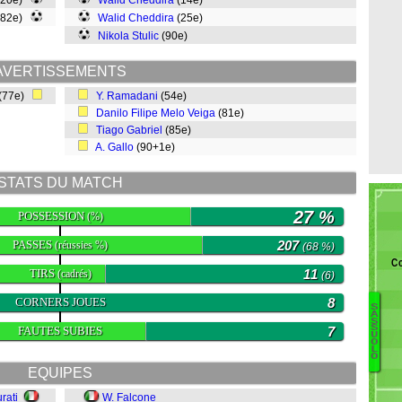
(20e)
Walid Cheddira
(14e)
(82e)
Walid Cheddira
(25e)
Nikola Stulic
(90e)
AVERTISSEMENTS
(77e)
Y. Ramadani
(54e)
Danilo Filipe Melo Veiga
(81e)
Tiago Gabriel
(85e)
A. Gallo
(90+1e)
STATS DU MATCH
27 %
POSSESSION
(%)
PASSES
207
(réussies %)
(68 %)
Co
TIRS
11
(cadrés)
(6)
CORNERS JOUES
8
S
A
S
M
S
FAUTES SUBIES
7
U
O
F
L
O
I
EQUIPES
Do
B
rati
W. Falcone