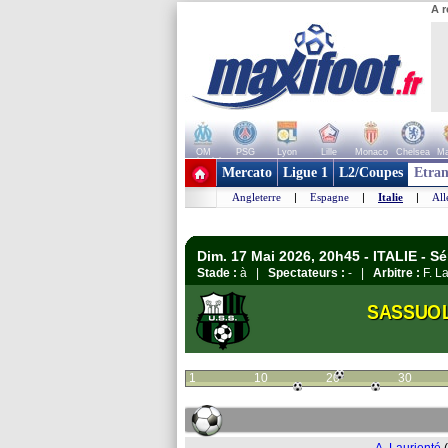
A r
OM
PSG
Lyon
Lille
Monaco
Chelsea
Ma
+ de clubs
Mercato
Ligue 1
L2/Coupes
Etran
Angleterre
|
Espagne
|
Italie
|
Al
Dim. 17 Mai 2026, 20h45 - ITALIE - Sé
Stade :
à |
Spectateurs :
- |
Arbitre :
F. L
SASSUO
1
10
20
30