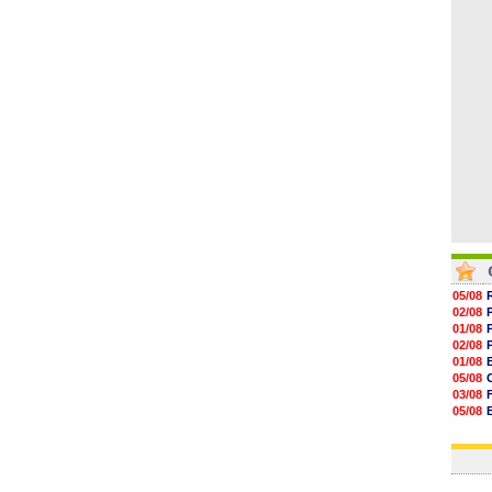
16h27
16h22
16h07
15h46
15h41
05/08
02/08
01/08
02/08
01/08
05/08
03/08
05/08
03/08
03/08