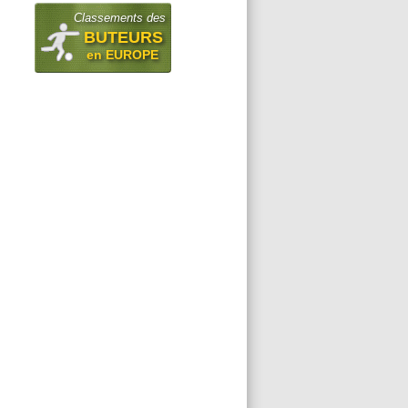
Classements des
BUTEURS
en EUROPE