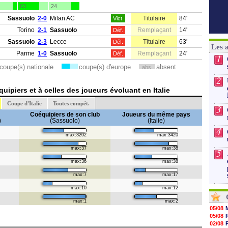
63
24
Sassuolo
2-0
Milan AC
Titulaire
84'
Vict.
Torino
2-1
Sassuolo
Remplaçant
14'
Déf.
Sassuolo
2-3
Lecce
Titulaire
63'
Déf.
Les 
Parme
1-0
Sassuolo
Remplaçant
24'
Déf.
1
coupe(s) nationale
coupe(s) d'europe
absent
abs.
2
ipiers et à celles des joueurs évoluant en Italie
Coupe d'Italie
Toutes compét.
3
Coéquipiers de son club
Joueurs du même pays
)
(Sassuolo)
(Italie)
4
max:3202
max:3420
max:37
max:38
5
max:36
max:38
max:7
max:17
max:10
max:12
max:1
max:2
05/08
05/08
02/08