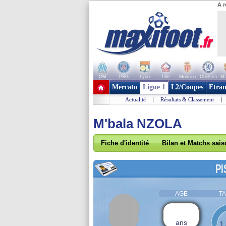
A r
OM
PSG
Lyon
Lille
Monaco
Chelsea
Ma
+ de clubs
Mercato
Ligue 1
L2/Coupes
Etran
Actualité
|
Résultats & Classement
|
M'bala NZOLA
Fiche d'identité
Bilan et Matchs sai
PI
AGE
TA
ans
1