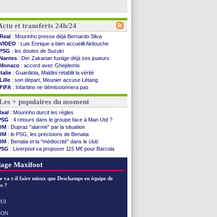
Actu et transferts 24h/24
Real
: Mourinho presse déjà Bernardo Silva
VIDEO
: Luis Enrique a bien accueilli Akliouche
PSG
: les doutes de Suzuki
Nantes
: Der Zakarian fustige déjà ses joueurs
Monaco
: accord avec Ghejdemis
Italie
: Guardiola, Maldini rétablit la vérité
Lille
: son départ, Meunier accuse Létang
FIFA
: Infantino ne démissionnera pas
Barça
: Flick esquive pour Ferran Torres
Les + populaires du moment
Liverpool
: Araujo, une option d'achat à 55 M€
Lens
: inquiétude pour Édouard
Real
: Mourinho durcit les règles
Man Utd
: Vitek vendu à Middlesbrough (off.)
PSG
: 4 retours dans le groupe face à Man Utd ?
PSV
: Sano recruté pour 14,5 M€ (officiel)
OM
: Dupraz "alarmé" par la situation
OM
: Coventry pense à Angel Gomes
OM
: le PSG, les précisions de Benatia
PSG
: Rafel Pol satisfait des progrès
OM
: Benatia et la "médiocrité" dans le club
Amical
: le Barça vainqueur puis battu
PSG
: Liverpool va proposer 115 M€ pour Barcola
Inter
: Calhanoglu prêt à prolonger
OM
: B. Genesio - "ce n'est pas idéal"
Nice
: Abdelmonem veut rester
OM
: Côme pousse pour Gouiri
age Maxifoot
L2
: le classement complet
L2
: les résultats de la soirée
e va t-il faire mieux que Deschamps en équipe de
Amical
: Le Havre renversé par Oviedo
e ?
Amical
: Nice battu aux tirs au but
Benfica
: Ivanovic proche de Lens
UI
OM
: Dupraz "alarmé" par la situation
NON
Voir les brèves précédentes