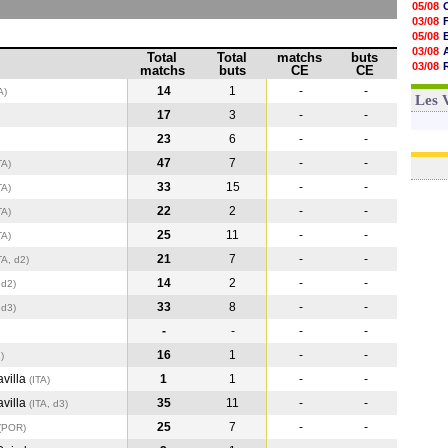
05/08
03/08
05/08
03/08
Total
Total
matchs
buts
03/08
matchs
buts
CE
CE
06/08
14
1
-
-
A)
03/08
Les 
17
3
-
-
23
6
-
-
47
7
-
-
TA
)
33
15
-
-
TA
)
22
2
-
-
TA
)
25
11
-
-
TA
)
21
7
-
-
TA, d2)
14
2
-
-
 d2)
33
8
-
-
 d3)
-
-
-
-
16
1
-
-
)
avilla
1
1
-
-
(ITA
)
avilla
35
11
-
-
(ITA, d3)
25
7
-
-
(POR
)