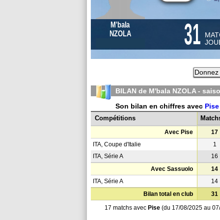
31
M'bala
NZOLA
MAT
JOU
Donnez 
BILAN de M'bala NZOLA - sais
Son bilan en chiffres avec
Pise
Compétitions
Match
Avec Pise
17
ITA, Coupe d'Italie
1
ITA, Série A
16
Avec Sassuolo
14
ITA, Série A
14
Bilan total en club
31
17 matchs avec
Pise
(du 17/08/2025 au 07