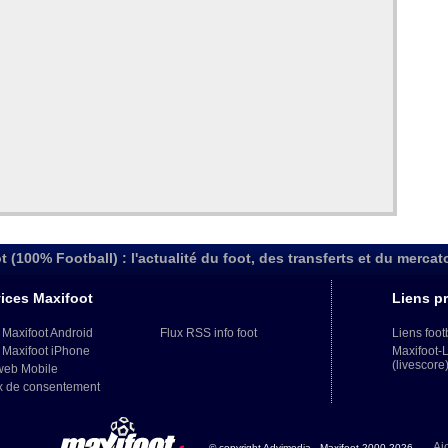
t (100% Football) : l'actualité du foot, des transferts et du mercat
ices Maxifoot
Liens pr
 Maxifoot Android
Flux RSS info foot
Liens foot
 Maxifoot iPhone
Maxifoot-
(livescore
web Mobile
x de consentement
Aj
© copyright Advimedia - Maxifoot 2000-2026