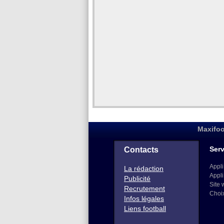
Maxifoo
Serv
Contacts
Appli
La rédaction
Appli
Publicité
Site 
Recrutement
Choi
Infos légales
Liens football