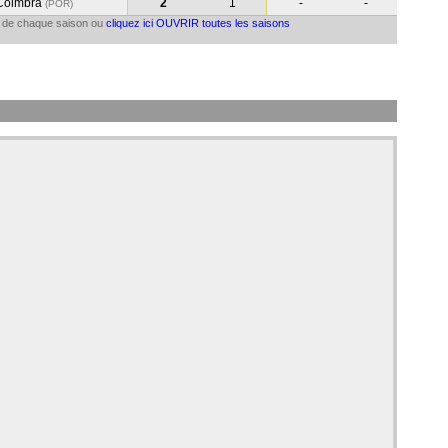
Coimbra
2
1
-
-
(POR
)
il de chaque saison ou
cliquez ici OUVRIR toutes les saisons