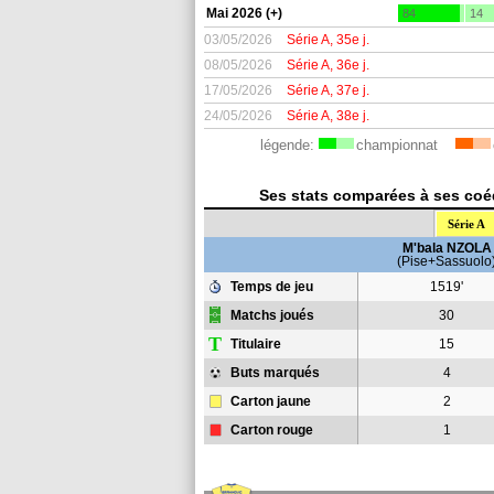
Mai 2026 (+)
84
14
03/05/2026
Série A, 35e j.
08/05/2026
Série A, 36e j.
17/05/2026
Série A, 37e j.
24/05/2026
Série A, 38e j.
légende:
championnat
Ses stats comparées à ses coéqu
Série A
M'bala NZOLA
(Pise+Sassuolo
Temps de jeu
1519'
Matchs joués
30
T
Titulaire
15
Buts marqués
4
Carton jaune
2
Carton rouge
1