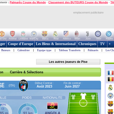
etenir :
Palmarès Coupe du Monde
-
Classement des BUTEURS Coupe du Monde
-
TA
emplacement publicitaire
n Utd
Arsenal
Liverpool
ManCity
Barca
Real
Atletico
Milan
Juve
Inter
Naples
ger
Coupe d'Europe
Les Bleus & International
Chroniques
TV
+
Buteurs
|
Calendrier
|
Equipe type
|
Tableau Transferts
|
Palmarès
|
Les Cl
Les autres joueurs de Pise
son
Carrière & Sélections
Début Contrat :
Fin de contrat :
SE
(ITA)
Août 2023
Juin 2027
ILLE
POIDS
NATIONALITE
40%
97%
,85 m
91 kg
ANGOLA