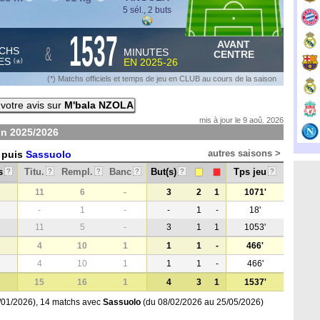
5 sél., 2 buts
1537
AVANT
&
CHS
MINUTES
CENTRE
ES
EN
2025-26
*
(
)
(*) Matchs officiels et temps de jeu en CLUB au cours de la saison
votre avis sur
M'bala NZOLA
mis à jour le 9 aoû. 2026
on
2025/2026
autres saisons >
puis
Sassuolo
s
Titu.
Rempl.
Banc
But(s)
Tps jeu
?
?
?
?
?
?
11
6
-
3
2
1
1071'
-
1
-
-
1
-
18'
11
5
-
3
1
1
1053'
4
10
1
1
1
-
466'
4
10
1
1
1
-
466'
15
16
1
4
3
1
1537'
/01/2026), 14 matchs avec
Sassuolo
(du 08/02/2026 au 25/05/2026)