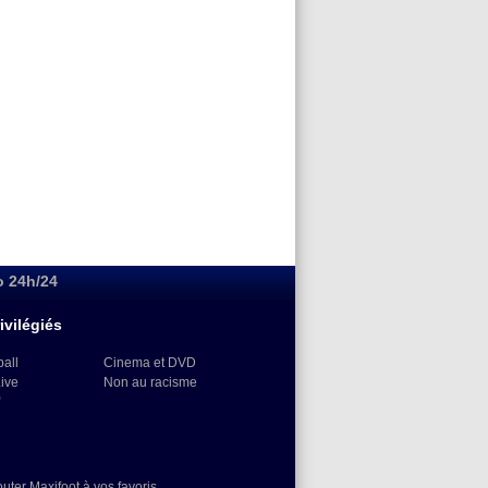
o 24h/24
ivilégiés
ball
Cinema et DVD
Live
Non au racisme
)
outer Maxifoot à vos favoris