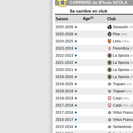
CARRIERE de M'bala NZOLA
Sa carrière en club
(*)
Age
Saison
Club
2025-2026
Sassuolo
(IT
2025-2026
Pise
(ITA)
2024-2025
Lens
(FRA
)
2023-2024
Fiorentina
(I
2022-2023
La Spezia
(I
2021-2022
La Spezia
(I
2020-2021
La Spezia
(I
2019-2020
La Spezia
(I
2019-2020
Trapani
(ITA,
2018-2019
Trapani
(ITA,
2018-2019
Carpi
(ITA
)
2017-2018
Carpi
(ITA, d2
2017-2018
Virtus Franc
2016-2017
Virtus Franc
2015-2016
Sertanense