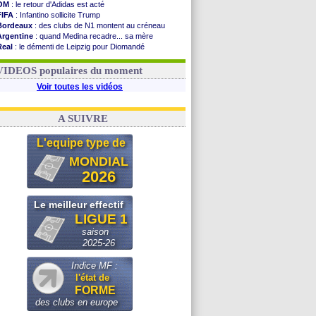
OM
: le retour d'Adidas est acté
FIFA
: Infantino sollicite Trump
Bordeaux
: des clubs de N1 montent au créneau
Argentine
: quand Medina recadre... sa mère
Real
: le démenti de Leipzig pour Diomandé
OM
: le club prêt à libérer Kondogbia ?
OM
: Paixão attire un 2e club anglais
VIDEOS populaires du moment
Voir toutes les vidéos
A SUIVRE
L'equipe type de
MONDIAL
2026
Le meilleur effectif
LIGUE 1
saison
2025-26
Indice MF :
l'état de
FORME
des clubs en europe