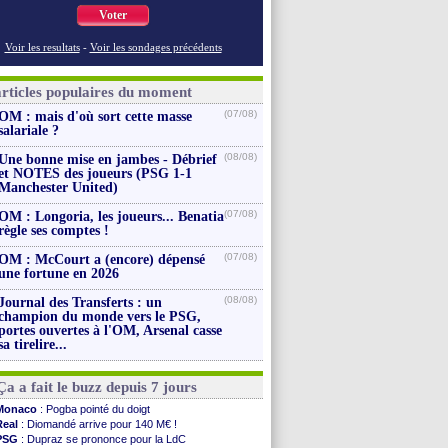
Voter
Voir les resultats
-
Voir les sondages précédents
articles populaires du moment
(07/08)
OM : mais d'où sort cette masse
salariale ?
(08/08)
Une bonne mise en jambes - Débrief
et NOTES des joueurs (PSG 1-1
Manchester United)
(07/08)
OM : Longoria, les joueurs... Benatia
règle ses comptes !
(07/08)
OM : McCourt a (encore) dépensé
une fortune en 2026
(08/08)
Journal des Transferts : un
champion du monde vers le PSG,
portes ouvertes à l'OM, Arsenal casse
sa tirelire...
Ça a fait le buzz depuis 7 jours
Monaco
: Pogba pointé du doigt
Real
: Diomandé arrive pour 140 M€ !
PSG
: Dupraz se prononce pour la LdC