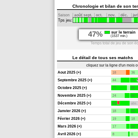
Chronologie et bilan de son te
Saison
août
sept.
oct.
nov.
déc.
jan
Tps jeu:
47%
sur le terrain
(1537 min.)
Temps total de jeu de son éq
Le détail de tous ses matchs
cliquez sur la ligne d'un mois 
Aout 2025 (+)
18
36
Septembre 2025 (+)
44
74
Octobre 2025 (+)
77
90
Novembre 2025 (+)
24
90
Décembre 2025 (+)
90
abs.
Janvier 2026 (+)
18
90
Février 2026 (+)
19
18
Mars 2026 (+)
17
68
Avril 2026 (+)
8
0