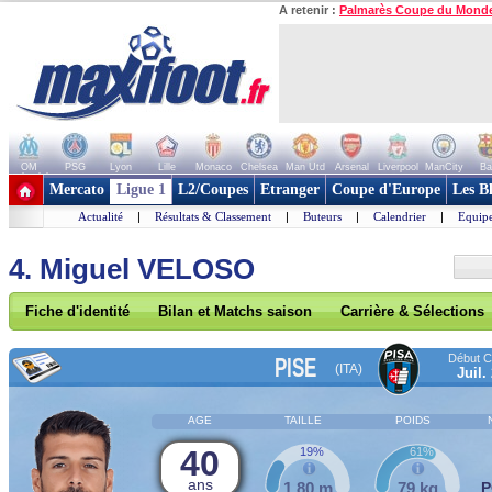
A retenir :
Palmarès Coupe du Mond
OM
PSG
Lyon
Lille
Monaco
Chelsea
Man Utd
Arsenal
Liverpool
ManCity
Ba
+ de clubs
Mercato
Ligue 1
L2/Coupes
Etranger
Coupe d'Europe
Les B
Actualité
|
Résultats & Classement
|
Buteurs
|
Calendrier
|
Equipe
4. Miguel VELOSO
Fiche d'identité
Bilan et Matchs saison
Carrière & Sélections
Début Co
PISE
(ITA)
Juil.
AGE
TAILLE
POIDS
40
19%
61%
ans
1,80 m
79 kg
P