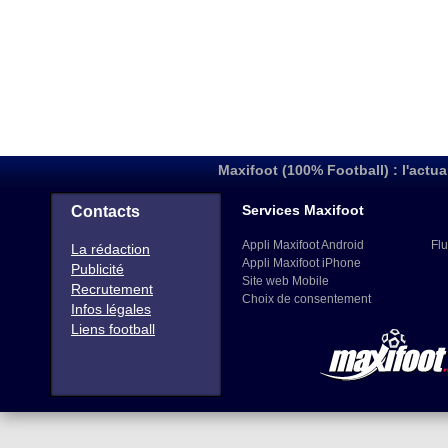
Maxifoot (100% Football) : l'actua
Services Maxifoot
Contacts
Appli Maxifoot Android
Flu
La rédaction
Appli Maxifoot iPhone
Publicité
Site web Mobile
Recrutement
Choix de consentement
Infos légales
Liens football