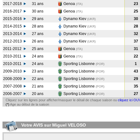
2017-2018
31 ans
Genoa
23
(ITA
)
2016-2017
30 ans
Genoa
25
(ITA
)
2015-2016
29 ans
Dynamo Kiev
30
(UKR
)
2014-2015
28 ans
Dynamo Kiev
28
(UKR
)
2013-2014
27 ans
Dynamo Kiev
32
(UKR
)
2012-2013
26 ans
Dynamo Kiev
37
(UKR
)
2011-2012
25 ans
Genoa
31
(ITA
)
2010-2011
24 ans
Genoa
22
(ITA
)
2010-2011
24 ans
Sporting Lisbonne
1
(POR
)
2009-2010
23 ans
Sporting Lisbonne
43
(POR
)
2008-2009
22 ans
Sporting Lisbonne
29
(POR
)
2007-2008
21 ans
Sporting Lisbonne
35
(POR
)
2006-2007
20 ans
Sporting Lisbonne
27
(POR
)
Cliquez sur les lignes pour afficher/masquer le détail de chaque saison ou
cliquez ici OU
(*)
Age au début de la saison
Votre AVIS sur Miguel VELOSO