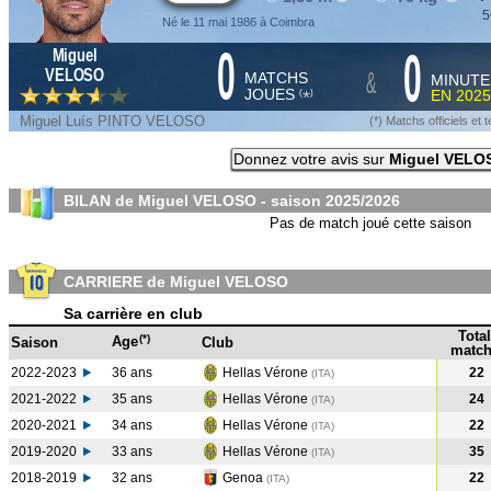
5
Né le 11 mai 1986 à Coimbra
0
0
Miguel
&
VELOSO
MATCHS
MINUTE
JOUES
EN
2025
*
(
)
Miguel Luís PINTO VELOSO
(*) Matchs officiels e
Donnez votre avis sur
Miguel VELO
BILAN de Miguel VELOSO - saison
2025/2026
Pas de match joué cette saison
CARRIERE de Miguel VELOSO
Sa carrière en club
Total
(*)
Age
Saison
Club
match
2022-2023
36 ans
Hellas Vérone
22
(ITA
)
2021-2022
35 ans
Hellas Vérone
24
(ITA
)
2020-2021
34 ans
Hellas Vérone
22
(ITA
)
2019-2020
33 ans
Hellas Vérone
35
(ITA
)
2018-2019
32 ans
Genoa
22
(ITA
)