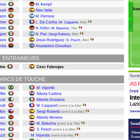
C
iolo
M. Kempf
C
A
M
Rodr
L
ouré
Álex Valle
C
T
Ce
I
arin
M. Perrone
O
B
V
C
cher
L. Da Cunha
(
M. Caqueret
, 64e)
Ô
Ho
L
M
nini
N. Kühn
(
M. Baturina
, 78e)
E
D
gori
N. Paz
(
Sergi Roberto
, 88e)
Sc
V
moni
Jesús Rodríguez
(
S. Posch
, 88e)
Ni
P
zola
Anastasios Douvikas
B
M
ENTRAINEURS
R
C
dino
Cesc Fabregas
D
Serie
Ca
ANCS DE TOUCHE
Vi
AS 
las
M. Vigorito
Empoli
fet
Nikola Cavlina
Int
cal
Alberto Dossena
Lazi
holt
M. Caqueret
(entré à la 64e)
fon
Sergi Roberto
Salernit
(entré à la 88e)
ves
Alberto Moreno
Sond
reo
M. Baturina
(entré à la 78e)
resi
S. Posch
(entré à la 88e)
Zidan
zzi
M. Vojvoda
(entré à la 64e)
Franc