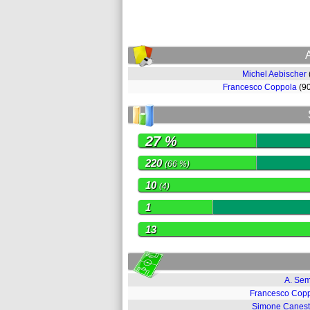
Michel Aebischer
Francesco Coppola
(9
27 %
220
(66 %)
10
(4)
1
13
A. Se
Francesco Cop
Simone Canestr