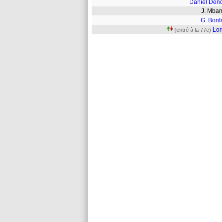
Daniel Den
J. Mb
G. Bonf
Lor
(entré à la 77e)