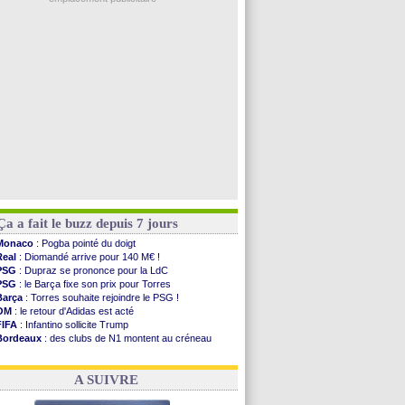
Man Utd
: le groupe pour défier le PSG
L3
: Caen premier leader
OM
: Højbjerg, son agent maintient le suspense
OM
: Gouiri évoque son avenir
Leipzig
: le transfert d'Asllani tombe à l'eau
Voir les brèves précédentes
Ça a fait le buzz depuis 7 jours
Monaco
: Pogba pointé du doigt
Real
: Diomandé arrive pour 140 M€ !
PSG
: Dupraz se prononce pour la LdC
PSG
: le Barça fixe son prix pour Torres
Barça
: Torres souhaite rejoindre le PSG !
OM
: le retour d'Adidas est acté
FIFA
: Infantino sollicite Trump
Bordeaux
: des clubs de N1 montent au créneau
Argentine
: quand Medina recadre... sa mère
Real
: le démenti de Leipzig pour Diomandé
A SUIVRE