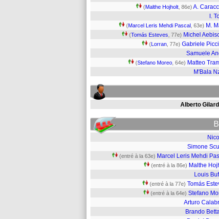
A. Caracc
(
Malthe Hojholt
, 86e)
I. T
M. M
(
Marcel Leris Mehdi Pascal
, 63e)
Michel Aebis
(
Tomás Esteves
, 77e)
Gabriele Picci
(
Lorran
, 77e)
Samuele An
Matteo Tra
(
Stefano Moreo
, 64e)
M'Bala N
Alberto Gilar
B
Nico
Simone Scuf
Marcel Leris Mehdi Pas
(entré à la 63e)
Malthe Hoj
(entré à la 86e)
Louis Buf
Tomás Este
(entré à la 77e)
Stefano Mo
(entré à la 64e)
Arturo Calab
Brando Betta