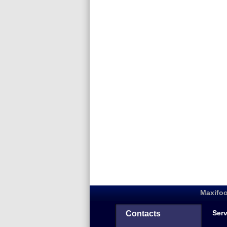
Maxifoo
Serv
Contacts