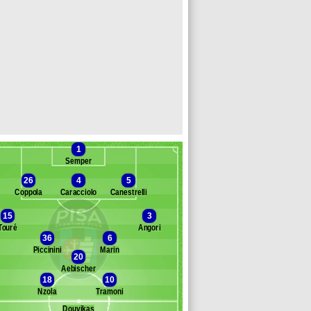
1
Semper
26
4
5
Coppola
Caracciolo
Canestrelli
15
3
Touré
Angori
Banc des remplaçants
Pise
36
6
Piccinini
Marin
rran
20
onfanti
Aebischer
18
10
enoon
Nzola
Tramoni
ttazzi
Douvikas