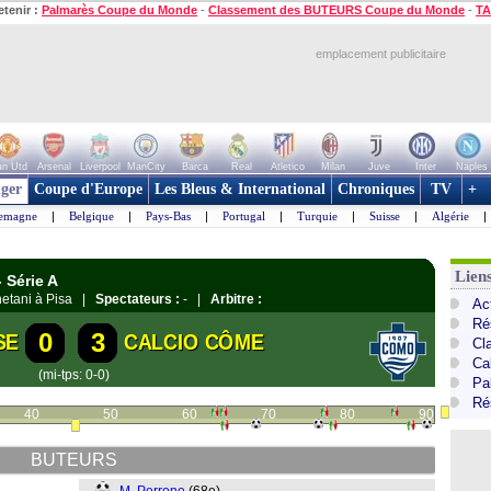
etenir :
Palmarès Coupe du Monde
-
Classement des BUTEURS Coupe du Monde
-
TA
emplacement publicitaire
n Utd
Arsenal
Liverpool
ManCity
Barca
Real
Atletico
Milan
Juve
Inter
Naples
ger
Coupe d'Europe
Les Bleus & International
Chroniques
TV
+
lemagne
|
Belgique
|
Pays-Bas
|
Portugal
|
Turquie
|
Suisse
|
Algérie
|
Liens
- Série A
netani à Pisa |
Spectateurs :
- |
Arbitre :
Act
Ré
0
3
SE
CALCIO CÔME
Cl
Cal
(mi-tps: 0-0)
Pa
Ré
40
50
60
70
80
90
BUTEURS