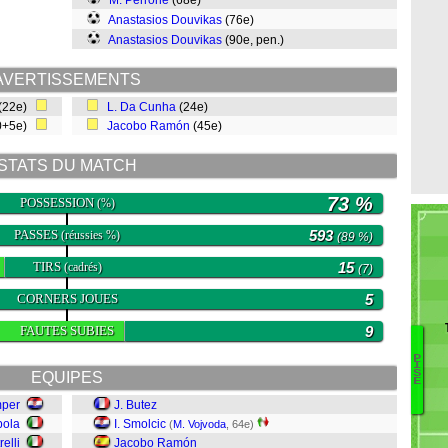
M. Perrone
(68e)
Anastasios Douvikas
(76e)
Anastasios Douvikas
(90e, pen.)
AVERTISSEMENTS
(22e)
L. Da Cunha
(24e)
0+5e)
Jacobo Ramón
(45e)
STATS DU MATCH
73 %
POSSESSION
(%)
PASSES
593
(réussies %)
(89 %)
TIRS
15
(cadrés)
(7)
CORNERS JOUES
5
FAUTES SUBIES
9
P
Lo
I
S
EQUIPES
E
B
mper
J. Butez
D
pola
I. Smolcic
(
M. Vojvoda
, 64e)
Be
elli
Jacobo Ramón