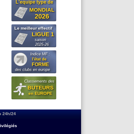
L'equipe type de
MONDIAL
2026
Le meilleur effectif
LIGUE 1
saison
2025-26
Indice MF :
l'état de
FORME
des clubs en europe
Classements des
BUTEURS
en EUROPE
o 24h/24
ivilégiés