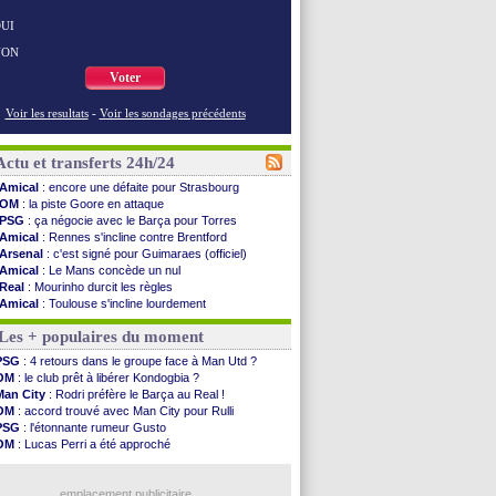
UI
NON
Voter
Voir les resultats
-
Voir les sondages précédents
Actu et transferts 24h/24
Amical
: encore une défaite pour Strasbourg
OM
: la piste Goore en attaque
PSG
: ça négocie avec le Barça pour Torres
Amical
: Rennes s'incline contre Brentford
Arsenal
: c'est signé pour Guimaraes (officiel)
Amical
: Le Mans concède un nul
Real
: Mourinho durcit les règles
Amical
: Toulouse s'incline lourdement
OM
: Benatia et la "médiocrité" dans le club
Les + populaires du moment
Newcastle
: Guimarães, le club se défend
L2
: la 1ère journée à suivre en DIRECT !
PSG
: 4 retours dans le groupe face à Man Utd ?
PSG
: une deuxième offre pour Suzuki
OM
: le club prêt à libérer Kondogbia ?
PSG
: le groupe pour le match face à Man Utd
Man City
: Rodri préfère le Barça au Real !
OM
: le jour où tout a basculé pour Benatia
OM
: accord trouvé avec Man City pour Rulli
Heracles
: Reine-Adélaïde, le sort s'acharne...
PSG
: l'étonnante rumeur Gusto
Monaco
: Mawissa a gravement blessé Uche
OM
: Lucas Perri a été approché
OM
: accord avec la Real Sociedad pour Aguerd
OM
: une offre pour Bulka
Barça
: Araujo va partir en prêt à Liverpool
Ouganda
: Owori battu à mort à Kampala
OM
: Côme pousse pour Gouiri
emplacement publicitaire