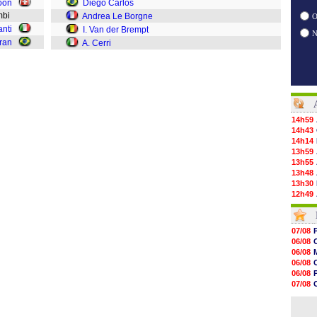
oon
Diego Carlos
ambi
Andrea Le Borgne
O
anti
I. Van der Brempt
ran
A. Cerri
14h59
14h43
14h14
13h59
13h55
13h48
13h30
12h49
12h22
12h00
11h46
07/08
11h20
06/08
10h49
06/08
10h32
06/08
10h10
06/08
09h49
07/08
09h35
06/08
09h08
06/08
08h54