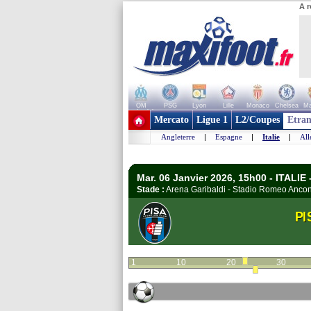
A r
OM
PSG
Lyon
Lille
Monaco
Chelsea
Ma
+ de clubs
Mercato
Ligue 1
L2/Coupes
Etran
Angleterre
|
Espagne
|
Italie
|
Al
Mar. 06 Janvier 2026, 15h00 - ITALIE 
Stade :
Arena Garibaldi - Stadio Romeo Anco
PI
1
10
20
30