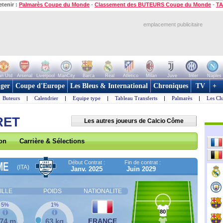
etenir :
Palmarès Coupe du Monde
-
Classement des BUTEURS Coupe du Monde
-
TA
emplacement publicitaire
n Utd
Arsenal
Liverpool
ManCity
Barca
Real
Atletico
Milan
Juve
Inter
Naples
ger
Coupe d'Europe
Les Bleus & International
Chroniques
TV
+
Buteurs
|
Calendrier
|
Equipe type
|
Tableau Transferts
|
Palmarès
|
Les Cl
RET
Les autres joueurs de Calcio Côme
son
Carrière & Sélections
Début Contrat :
Fin de contrat :
ME
(ITA)
Janv. 2025
Juin 2029
ILLE
POIDS
NATIONALITE
5%
1%
80
,74 m
63 kg
FRANCE