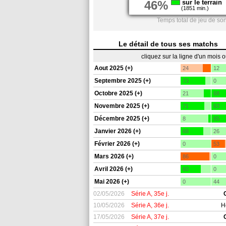
46%
sur le terrain
(1851 min.)
Temps total de jeu de son
Le détail de tous ses matchs
cliquez sur la ligne d'un mois 
Aout 2025 (+)
24
12
Septembre 2025 (+)
73
0
Octobre 2025 (+)
21
68
Novembre 2025 (+)
71
63
Décembre 2025 (+)
8
65
Janvier 2026 (+)
68
26
Février 2026 (+)
0
53
Mars 2026 (+)
86
0
Avril 2026 (+)
60
0
Mai 2026 (+)
0
44
02/05/2026
Série A, 35e j.
10/05/2026
Série A, 36e j.
H
17/05/2026
Série A, 37e j.