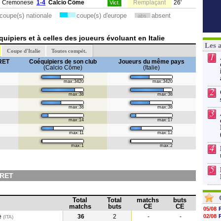
Cremonese
1-4
Calcio Côme
Remplaçant
26'
Vict.
coupe(s) nationale
coupe(s) d'europe
absent
abs.
ipiers et à celles des joueurs évoluant en Italie
Les 
Coupe d'Italie
Toutes compét.
1
RET
Coéquipiers de son club
Joueurs du même pays
(Calcio Côme)
(Italie)
max:3420
max:3420
2
max:38
max:38
max:38
max:38
3
max:14
max:17
max:11
max:12
4
max:1
max:2
5
ERET
Total
Total
matchs
buts
matchs
buts
CE
CE
05/08
e
36
2
-
-
02/08
(ITA)