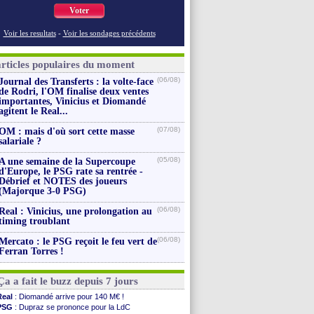
Voter
Voir les resultats
-
Voir les sondages précédents
articles populaires du moment
(06/08)
Journal des Transferts : la volte-face
de Rodri, l'OM finalise deux ventes
importantes, Vinicius et Diomandé
agitent le Real...
(07/08)
OM : mais d'où sort cette masse
salariale ?
(05/08)
A une semaine de la Supercoupe
d'Europe, le PSG rate sa rentrée -
Débrief et NOTES des joueurs
(Majorque 3-0 PSG)
(06/08)
Real : Vinicius, une prolongation au
timing troublant
(06/08)
Mercato : le PSG reçoit le feu vert de
Ferran Torres !
Ça a fait le buzz depuis 7 jours
Real
: Diomandé arrive pour 140 M€ !
PSG
: Dupraz se prononce pour la LdC