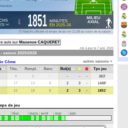
énissieux
1851
MILIEU
&
CHS
MINUTES
AXIAL
ES
EN
2025-26
*
(
)
(*) Matchs officiels et temps de jeu en CLUB au cours de la saison
e avis sur
Maxence CAQUERET
mis à jour le 7 aoû. 2026
- saison
2025/2026
autres saisons >
cio Côme
s
Titu.
Rempl.
Banc
But(s)
Tps jeu
?
?
?
?
?
?
4
2
-
-
-
-
363'
17
13
8
2
3
-
1488'
21
15
8
2
3
-
1851'
mps de jeu
févr.
mars
avril
mai
juin