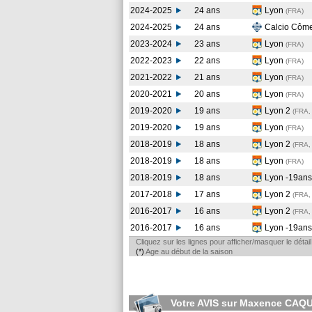
2024-2025
24 ans
Lyon
(FRA
)
2024-2025
24 ans
Calcio Côm
2023-2024
23 ans
Lyon
(FRA
)
2022-2023
22 ans
Lyon
(FRA
)
2021-2022
21 ans
Lyon
(FRA
)
2020-2021
20 ans
Lyon
(FRA
)
2019-2020
19 ans
Lyon 2
(FRA,
2019-2020
19 ans
Lyon
(FRA
)
2018-2019
18 ans
Lyon 2
(FRA,
2018-2019
18 ans
Lyon
(FRA
)
2018-2019
18 ans
Lyon -19an
2017-2018
17 ans
Lyon 2
(FRA,
2016-2017
16 ans
Lyon 2
(FRA,
2016-2017
16 ans
Lyon -19an
Cliquez sur les lignes pour afficher/masquer le déta
(*)
Age au début de la saison
Votre AVIS sur Maxence CAQ