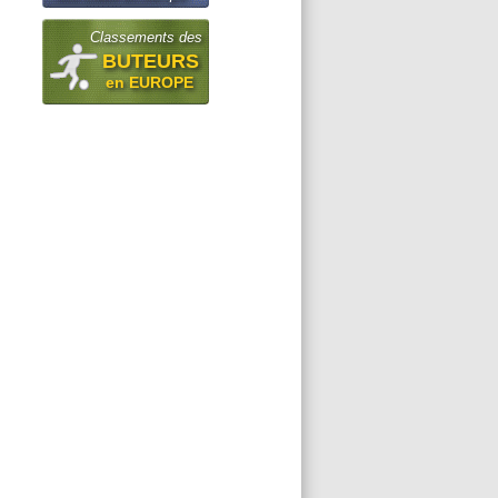
Classements des
BUTEURS
en EUROPE