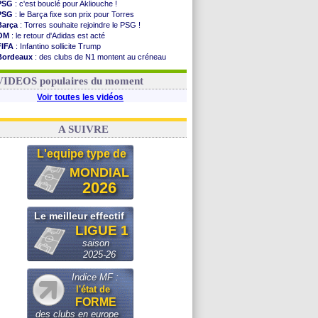
PSG
: c'est bouclé pour Akliouche !
PSG
: le Barça fixe son prix pour Torres
Barça
: Torres souhaite rejoindre le PSG !
OM
: le retour d'Adidas est acté
FIFA
: Infantino sollicite Trump
Bordeaux
: des clubs de N1 montent au créneau
Argentine
: quand Medina recadre... sa mère
Real
: le démenti de Leipzig pour Diomandé
VIDEOS populaires du moment
Voir toutes les vidéos
A SUIVRE
L'equipe type de
MONDIAL
2026
Le meilleur effectif
LIGUE 1
saison
2025-26
Indice MF :
l'état de
FORME
des clubs en europe