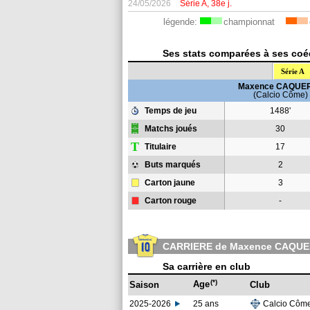
24/05/2026
Série A, 38e j.
légende:
championnat
Ses stats comparées à ses coéqu
Série A
Maxence CAQUE
(Calcio Côme)
Temps de jeu
1488'
Matchs joués
30
T
Titulaire
17
Buts marqués
2
Carton jaune
3
Carton rouge
-
CARRIERE de Maxence CAQU
Sa carrière en club
(*)
Age
Saison
Club
2025-2026
25 ans
Calcio Côm