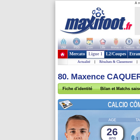
A r
OM
PSG
Lyon
Lille
Monaco
Chelsea
Ma
+ de clubs
Mercato
Ligue 1
L2/Coupes
Etran
Actualité
|
Résultats & Classement
|
80. Maxence CAQUE
Fiche d'identité
Bilan et Matchs sai
CALCIO CÔ
AGE
TA
26
ans
1