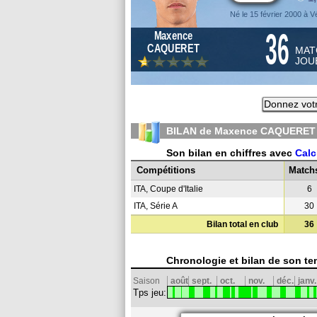
Né le 15 février 2000 à V
36
Maxence
CAQUERET
MAT
JOU
Donnez votr
BILAN de Maxence CAQUERET 
Son bilan en chiffres avec
Cal
Compétitions
Match
ITA, Coupe d'Italie
6
ITA, Série A
30
Bilan total en club
36
Chronologie et bilan de son te
Saison
août
sept.
oct.
nov.
déc.
janv.
Tps jeu: