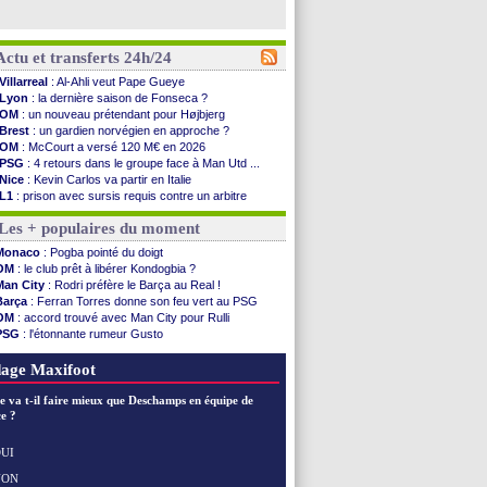
Actu et transferts 24h/24
Villarreal
: Al-Ahli veut Pape Gueye
Lyon
: la dernière saison de Fonseca ?
OM
: un nouveau prétendant pour Højbjerg
Brest
: un gardien norvégien en approche ?
OM
: McCourt a versé 120 M€ en 2026
PSG
: 4 retours dans le groupe face à Man Utd ...
Nice
: Kevin Carlos va partir en Italie
L1
: prison avec sursis requis contre un arbitre
Leganés
: c'est signé pour Luca Zidane (off.)
Les + populaires du moment
Atletico
: Ruggeri en route pour Aston Villa
Monaco
: Filipe Luis soutient Biereth
Monaco
: Pogba pointé du doigt
Lyon
: Mangala prêté à Getafe (officiel)
OM
: le club prêt à libérer Kondogbia ?
PSG
: Nsoki va signer en Croatie
Man City
: Rodri préfère le Barça au Real !
Arsenal
: Naples vise Gabriel Jesus
Barça
: Ferran Torres donne son feu vert au PSG
Real
: Mastantuono prêté à la Fiorentina (off.)
OM
: accord trouvé avec Man City pour Rulli
Man City
: accord avec le Barça pour Rodri ?
PSG
: l'étonnante rumeur Gusto
Rennes
: Haise a prolongé (officiel)
OM
: une offre pour Bulka
Palace
: Tomiyasu a convaincu (officiel)
Ouganda
: Owori battu à mort à Kampala
age Maxifoot
OM
: B. Genesio - "ce n'est pas idéal"
TFC
: Sion Oppong signe pour 4 ans (officiel)
e va t-il faire mieux que Deschamps en équipe de
PSG
: Liverpool va proposer 115 M€ pour ...
e ?
Norvège
: la démission d'Infantino réclamée
PSG
: Mbaye, deux pistes se détachent
UI
Monaco
: Filipe Luis veut remplacer Akliouche
NON
Voir les brèves précédentes