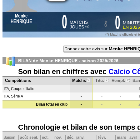
0
0
Menke
&
HENRIQUE
MATCHS
MINUTE
JOUES
EN
2025
*
(
)
(*) Matchs officiels e
Donnez votre avis sur
Menke HENRI
BILAN de Menke HENRIQUE - saison
2025/2026
Son bilan en chiffres avec
Calcio 
Compétitions
Matchs
Titu.
Rempl.
Ban
?
?
?
ITA, Coupe d'Italie
-
-
-
ITA, Série A
-
-
-
Bilan total en club
-
-
-
Chronologie et bilan de son temps 
Saison
août
sept.
oct.
nov.
déc.
janv.
févr.
mars
avril