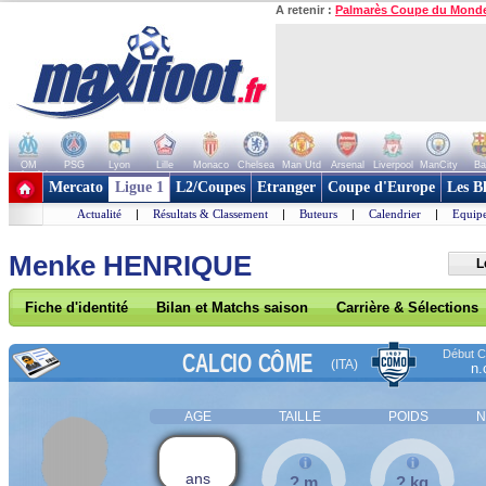
A retenir :
Palmarès Coupe du Mond
OM
PSG
Lyon
Lille
Monaco
Chelsea
Man Utd
Arsenal
Liverpool
ManCity
Ba
+ de clubs
Mercato
Ligue 1
L2/Coupes
Etranger
Coupe d'Europe
Les B
Actualité
|
Résultats & Classement
|
Buteurs
|
Calendrier
|
Equipe
Menke HENRIQUE
L
Fiche d'identité
Bilan et Matchs saison
Carrière & Sélections
Début Co
CALCIO CÔME
(ITA)
n.
AGE
TAILLE
POIDS
N
ans
? m
? kg