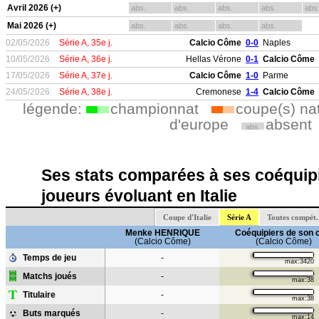
Avril 2026 (+)
abs.
abs.
abs.
abs.
abs
Mai 2026 (+)
abs.
abs.
abs.
abs.
02/05/2026
Série A, 35e j.
Calcio Côme
0-0
Naples
10/05/2026
Série A, 36e j.
Hellas Vérone
0-1
Calcio Côme
17/05/2026
Série A, 37e j.
Calcio Côme
1-0
Parme
24/05/2026
Série A, 38e j.
Cremonese
1-4
Calcio Côme
légende:
championnat
coupe(s) na
d'europe
absent
abs.
Ses stats comparées à ses coéquipi
joueurs évoluant en Italie
Coupe d'Italie
Série A
Toutes compét.
Menke HENRIQUE
Coéquipiers de son 
(Calcio Côme)
(Calcio Côme)
Temps de jeu
-
max:3420
Matchs joués
-
max:38
T
Titulaire
-
max:38
Buts marqués
-
max:14