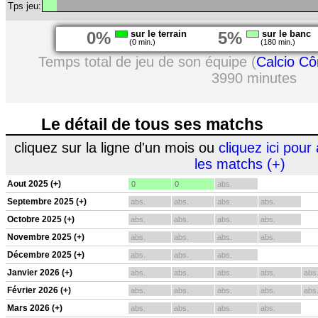
Tps jeu:
0%
sur le terrain
5%
sur le banc
(0 min.)
(180 min.)
Temps total de jeu de son équipe (
Calcio C
3990 minutes
Le détail de tous ses matchs
cliquez sur la ligne d'un mois ou
cliquez ici pour 
les matchs (+)
Aout 2025 (+)
0
0
abs.
Septembre 2025 (+)
abs.
abs.
abs.
abs.
Octobre 2025 (+)
abs.
abs.
abs.
abs.
Novembre 2025 (+)
abs.
abs.
abs.
abs.
Décembre 2025 (+)
abs.
abs.
abs.
Janvier 2026 (+)
abs.
abs.
abs.
abs.
abs
Février 2026 (+)
abs.
abs.
abs.
abs.
abs
Mars 2026 (+)
abs.
abs.
abs.
abs.