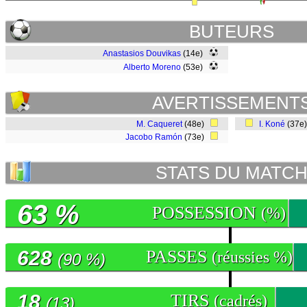
BUTEURS
Anastasios Douvikas
(14e)
Alberto Moreno
(53e)
AVERTISSEMENT
M. Caqueret
(48e)
I. Koné
(37e
Jacobo Ramón
(73e)
STATS DU MATC
63 %
POSSESSION
(%)
628
PASSES
(réussies %)
(90 %)
18
TIRS
(cadrés)
(13)