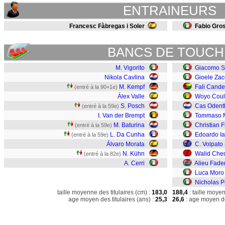
ENTRAINEURS
Francesc Fàbregas i Soler
Fabio Gro
BANCS DE TOUCH
M. Vigorito
Giacomo S
Nikola Cavlina
Gioele Zac
M. Kempf
Fali Cande
(entré à la 90+1e)
Álex Valle
Woyo Coul
S. Posch
Cas Odent
(entré à la 59e)
I. Van der Brempt
Tommaso M
M. Baturina
Christian 
(entré à la 59e)
L. Da Cunha
Edoardo I
(entré à la 59e)
Álvaro Morata
C. Volpato
N. Kühn
Walid Che
(entré à la 82e)
A. Cerri
Alieu Fade
Luca Moro
Nicholas Pi
taille moyenne des titulaires (cm) :
183,0
188,4
: taille moye
age moyen des titulaires (ans) :
25,3
26,6
: age moyen de