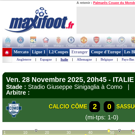
A retenir :
Palmarès Coupe du Mond
OM
PSG
Lyon
Lille
Monaco
Chelsea
Man Utd
Arsenal
Liverpool
ManCity
Ba
+ de clubs
Mercato
Ligue 1
L2/Coupes
Etranger
Coupe d'Europe
Les B
Angleterre
|
Espagne
|
Italie
|
Allemagne
|
Belgique
|
Pays-Bas
Ven. 28 Novembre 2025, 20h45 - ITALIE 
Stade :
Stadio Giuseppe Sinigaglia à Como |
Arbitre :
2
0
CALCIO CÔME
SASS
(mi-tps: 1-0)
1
10
20
30
40
50
6