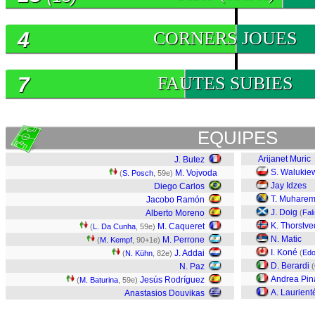
4
CORNERS JOUES
7
FAUTES SUBIES
EQUIPES
Arijanet Muric
J. Butez
S. Walukie
M. Vojvoda
(
S. Posch
, 59e)
Jay Idzes
Diego Carlos
T. Muharem
Jacobo Ramón
J. Doig
Alberto Moreno
(
Fal
K. Thorstve
M. Caqueret
(
L. Da Cunha
, 59e)
N. Matic
M. Perrone
(
M. Kempf
, 90+1e)
I. Koné
J. Addai
(
Edo
(
N. Kühn
, 82e)
D. Berardi
N. Paz
(
Andrea Pin
Jesús Rodríguez
(
M. Baturina
, 59e)
A. Laurient
Anastasios Douvikas