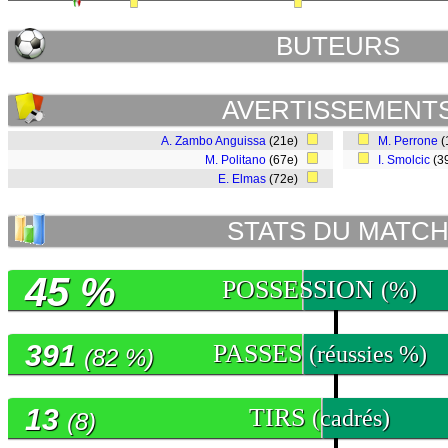
BUTEURS
AVERTISSEMENT
A. Zambo Anguissa
(21e)
M. Perrone
(
M. Politano
(67e)
I. Smolcic
(3
E. Elmas
(72e)
STATS DU MATC
45 %
POSSESSION
(%)
391
PASSES
(réussies %)
(82 %)
13
TIRS
(cadrés)
(8)