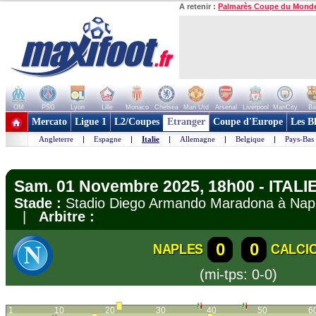
A retenir :
Palmarès Coupe du Mond
OM
PSG
Lyon
Lille
Monaco
Chelsea
Man Utd
Arsenal
Liverpool
ManCity
Ba
+ de clubs
Mercato
Ligue 1
L2/Coupes
Etranger
Coupe d'Europe
Les B
Angleterre
|
Espagne
|
Italie
|
Allemagne
|
Belgique
|
Pays-Bas
Sam. 01 Novembre 2025, 18h00 - ITALIE 
Stade :
Stadio Diego Armando Maradona à N
|
Arbitre :
0
0
NAPLES
CALCI
(mi-tps: 0-0)
1
10
20
30
40
50
6