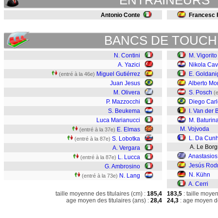
ENTRAINEURS
Antonio Conte
Francesc F
BANCS DE TOUCH
N. Contini
M. Vigorito
A. Yazici
Nikola Cav
Miguel Gutiérrez
E. Goldani
(entré à la 46e)
Juan Jesus
Alberto Mo
M. Olivera
S. Posch
(
P. Mazzocchi
Diego Carl
S. Beukema
I. Van der
Luca Marianucci
M. Baturin
M. Vojvoda
E. Elmas
(entré à la 37e)
L. Da Cun
S. Lobotka
(entré à la 87e)
A. Le Borg
A. Vergara
Anastasios
L. Lucca
(entré à la 87e)
Jesús Rod
G. Ambrosino
N. Kühn
N. Lang
(entré à la 73e)
A. Cerri
taille moyenne des titulaires (cm) :
185,4
183,5
: taille moye
age moyen des titulaires (ans) :
28,4
24,3
: age moyen de