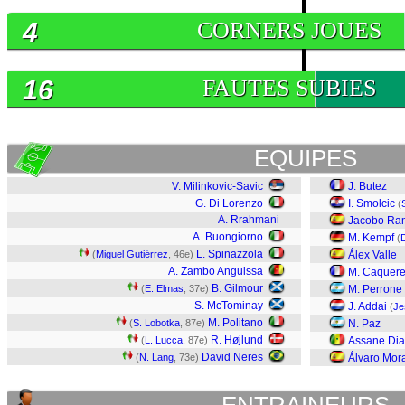
4
CORNERS JOUES
16
FAUTES SUBIES
EQUIPES
V. Milinkovic-Savic
J. Butez
G. Di Lorenzo
I. Smolcic
(
A. Rrahmani
Jacobo Ra
A. Buongiorno
M. Kempf
(
L. Spinazzola
(
Miguel Gutiérrez
, 46e)
Álex Valle
A. Zambo Anguissa
M. Caquere
B. Gilmour
(
E. Elmas
, 37e)
M. Perrone
S. McTominay
J. Addai
(
Je
M. Politano
(
S. Lobotka
, 87e)
N. Paz
R. Højlund
(
L. Lucca
, 87e)
Assane Di
David Neres
(
N. Lang
, 73e)
Álvaro Mor