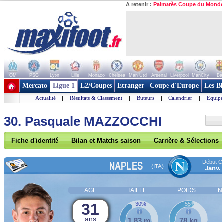
A retenir :
Palmarès Coupe du Mond
OM
PSG
Lyon
Lille
Monaco
Chelsea
Man Utd
Arsenal
Liverpool
ManCity
Ba
+ de clubs
Mercato
Ligue 1
L2/Coupes
Etranger
Coupe d'Europe
Les B
Actualité
|
Résultats & Classement
|
Buteurs
|
Calendrier
|
Equipe
30. Pasquale MAZZOCCHI
Fiche d'identité
Bilan et Matchs saison
Carrière & Sélections
Début Co
NAPLES
(ITA)
Janv.
AGE
TAILLE
POIDS
N
31
30%
55%
ans
1,83 m
78 kg