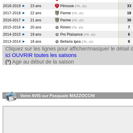
2018-2019
23 ans
Pérouse
33
(ITA, d2)
2017-2018
22 ans
Parme
18
(ITA, d2)
2016-2017
21 ans
Parme
30
(ITA, d3)
2015-2016
20 ans
Rimini
7
(ITA, d3)
2014-2015
19 ans
Pro Plaisance
6
(ITA, d3)
2013-2014
18 ans
Bellaria Igea
8
(ITA, d3)
Cliquez sur les lignes pour afficher/masquer le détai
ici OUVRIR toutes les saisons
(*)
Age au début de la saison
Votre AVIS sur Pasquale MAZZOCCHI