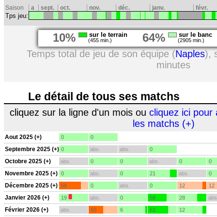
Saison
a
sept.
oct.
nov.
déc.
janv.
févr.
Tps jeu:
10%
sur le terrain
64%
sur le banc
(455 min.)
(2905 min.)
Temps total de jeu de son équipe (
Naples
),
minutes
Le détail de tous ses matchs
cliquez sur la ligne d'un mois ou
cliquez ici pour 
les matchs (+)
Aout 2025 (+)
0
0
Septembre 2025 (+)
0
abs.
abs.
0
Octobre 2025 (+)
abs.
0
0
abs.
0
0
Novembre 2025 (+)
0
abs.
0
21
abs.
0
Décembre 2025 (+)
68
0
abs.
0
12
12
Janvier 2026 (+)
19
abs.
0
58
28
abs
Février 2026 (+)
abs.
60
6
63
12