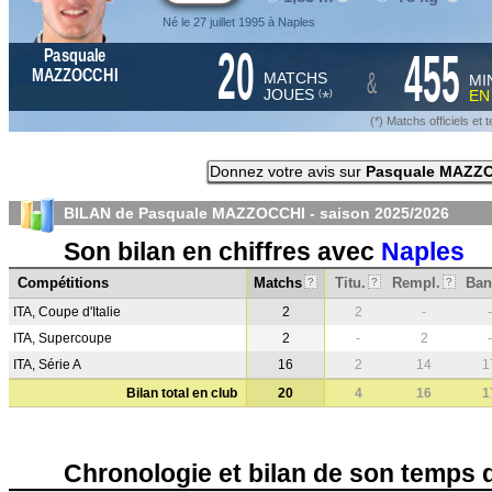
Né le 27 juillet 1995 à Naples
20
455
Pasquale
&
MAZZOCCHI
MATCHS
MI
JOUES
E
*
(
)
(*) Matchs officiels e
Donnez votre avis sur
Pasquale MAZZ
BILAN de Pasquale MAZZOCCHI - saison
2025/2026
Son bilan en chiffres avec
Naples
Compétitions
Matchs
Titu.
Rempl.
Ban
?
?
?
ITA, Coupe d'Italie
2
2
-
-
ITA, Supercoupe
2
-
2
-
ITA, Série A
16
2
14
1
Bilan total en club
20
4
16
1
Chronologie et bilan de son temps 