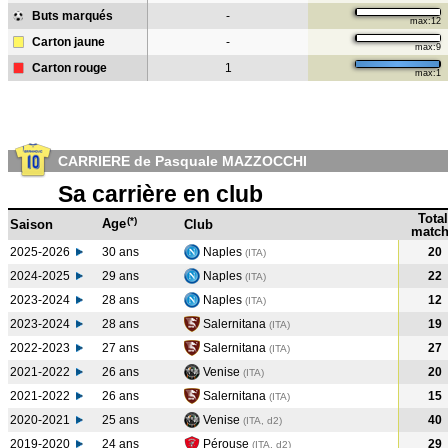
Buts marqués
-
max:12
Carton jaune
-
max:9
Carton rouge
1
max:1
CARRIERE de Pasquale MAZZOCCHI
Sa carrière en club
Total
(*)
Age
Saison
Club
match
2025-2026
30 ans
Naples
20
(ITA)
2024-2025
29 ans
Naples
22
(ITA
)
2023-2024
28 ans
Naples
12
(ITA
)
2023-2024
28 ans
Salernitana
19
(ITA
)
2022-2023
27 ans
Salernitana
27
(ITA
)
2021-2022
26 ans
Venise
20
(ITA
)
2021-2022
26 ans
Salernitana
15
(ITA
)
2020-2021
25 ans
Venise
40
(ITA, d2)
2019-2020
24 ans
Pérouse
29
(ITA, d2)