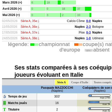
Mars 2026 (+)
6
18
0
Avril 2026 (+)
0
0
18
37
Mai 2026 (+)
0
3
2
10
02/05/2026
Série A, 35e j.
Calcio Côme
0-0
Naples
11/05/2026
Série A, 36e j.
Naples
2-3
Bologne
17/05/2026
Série A, 37e j.
Pise
0-3
Naples
24/05/2026
Série A, 38e j.
Naples
1-0
Udinese
légende:
championnat
coupe(s) na
d'europe
absent
abs.
Ses stats comparées à ses coéquipi
joueurs évoluant en Italie
Série A
Coupe d'Italie
Toutes compét.
Pasquale MAZZOCCHI
Coéquipiers de son 
(Naples)
(Naples)
Temps de jeu
303'
max:2793
Matchs joués
16
max:34
T
Titulaire
2
max:32