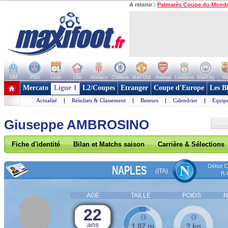
A retenir :
Palmarès Coupe du Mond
OM
PSG
Lyon
Lille
Monaco
Chelsea
Man Utd
Arsenal
Liverpool
ManCity
Ba
+ de clubs
Mercato
Ligue 1
L2/Coupes
Etranger
Coupe d'Europe
Les B
Actualité
|
Résultats & Classement
|
Buteurs
|
Calendrier
|
Equipe
Giuseppe AMBROSINO
Fiche d'identité
Bilan et Matchs saison
Carrière & Sélections
Début Co
NAPLES
(ITA)
n.
AGE
TAILLE
POIDS
N
22
53%
ans
1,87 m
? kg