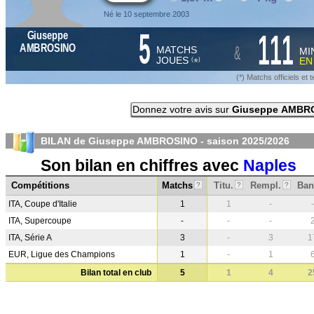
Né le 10 septembre 2003
5
111
Giuseppe
&
AMBROSINO
MATCHS
MI
JOUES
E
*
(
)
(*) Matchs officiels e
Donnez votre avis sur
Giuseppe AMBR
BILAN de Giuseppe AMBROSINO - saison
2025/2026
Son bilan en chiffres avec
Naples
Compétitions
Matchs
Titu.
Rempl.
Ban
?
?
?
ITA, Coupe d'Italie
1
1
-
-
ITA, Supercoupe
-
-
-
ITA, Série A
3
-
3
1
EUR, Ligue des Champions
1
-
1
Bilan total en club
5
1
4
2