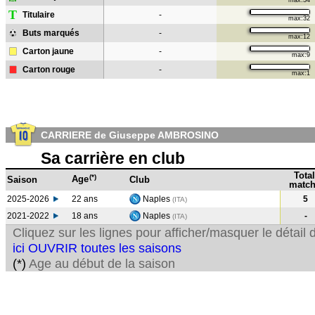
max:34
T
Titulaire
-
max:32
Buts marqués
-
max:12
Carton jaune
-
max:9
Carton rouge
-
max:1
CARRIERE de Giuseppe AMBROSINO
Sa carrière en club
Total
(*)
Age
Saison
Club
match
2025-2026
22 ans
Naples
5
(ITA)
2021-2022
18 ans
Naples
-
(ITA
)
Cliquez sur les lignes pour afficher/masquer le détai
ici OUVRIR toutes les saisons
(*)
Age au début de la saison