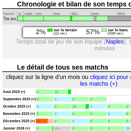
Chronologie et bilan de son temps 
Saison
a
sept.
oct.
nov.
déc.
janv.
févr.
Tps jeu:
2%
sur le terrain
57%
sur le banc
(111 min.)
(2589 min.)
Temps total de jeu de son équipe (
Naples
),
minutes
Le détail de tous ses matchs
cliquez sur la ligne d'un mois ou
cliquez ici pour 
les matchs (+)
Aout 2025 (+)
0
15
Septembre 2025 (+)
0
0
0
0
Octobre 2025 (+)
0
0
16
0
0
0
Novembre 2025 (+)
0
0
0
0
0
0
Décembre 2025 (+)
61
0
0
0
0
0
Janvier 2026 (+)
4
abs.
0
0
0
15