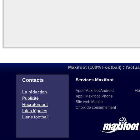
Maxifoot (100% Football) : l'actua
Services Maxifoot
Contacts
Appli Maxifoot Android
Flu
La rédaction
Appli Maxifoot iPhone
Publicité
Site web Mobile
Recrutement
Choix de consentement
Infos légales
Liens football