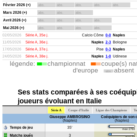
Février 2026 (+)
abs.
abs.
abs.
abs.
abs.
Mars 2026 (+)
abs.
abs.
abs.
Avril 2026 (+)
abs.
abs.
abs.
abs.
Mai 2026 (+)
abs.
abs.
abs.
abs.
02/05/2026
Série A, 35e j.
Calcio Côme
0-0
Naples
11/05/2026
Série A, 36e j.
Naples
2-3
Bologne
17/05/2026
Série A, 37e j.
Pise
0-3
Naples
24/05/2026
Série A, 38e j.
Naples
1-0
Udinese
légende:
championnat
coupe(s) na
d'europe
absent
abs.
Ses stats comparées à ses coéquipi
joueurs évoluant en Italie
Série A
Coupe d'Italie
Ligue des Champions
To
Giuseppe AMBROSINO
Coéquipiers de son 
(Naples)
(Naples)
Temps de jeu
35'
max:2793
Matchs joués
3