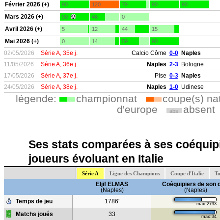
Février 2026 (+)
90
120
79
90
90
Mars 2026 (+)
90
46
0
Avril 2026 (+)
5
12
44
15
Mai 2026 (+)
0
14
59
90
02/05/2026
Série A, 35e j.
Calcio Côme
0-0
Naples
11/05/2026
Série A, 36e j.
Naples
2-3
Bologne
17/05/2026
Série A, 37e j.
Pise
0-3
Naples
24/05/2026
Série A, 38e j.
Naples
1-0
Udinese
légende:
championnat
coupe(s) na
d'europe
absent
abs.
Ses stats comparées à ses coéquipi
joueurs évoluant en Italie
Série A
Ligue des Champions
Coupe d'Italie
To
Eljif ELMAS
Coéquipiers de son 
(Naples)
(Naples)
Temps de jeu
1786'
max:2793
Matchs joués
33
max:34