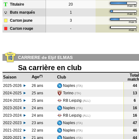
T
Titulaire
20
max:32
Buts marqués
1
max:12
Carton jaune
3
max:9
Carton rouge
-
max:1
CARRIERE de Eljif ELMAS
Sa carrière en club
Total
(*)
Age
Saison
Club
match
2025-2026
26 ans
Naples
44
(ITA)
2024-2025
25 ans
Torino
13
(ITA
)
2024-2025
25 ans
RB Leipzig
6
(ALL
)
2023-2024
24 ans
Naples
16
(ITA
)
2023-2024
24 ans
RB Leipzig
16
(ALL
)
2022-2023
23 ans
Naples
47
(ITA
)
2021-2022
22 ans
Naples
46
(ITA
)
2020-2021
21 ans
Naples
44
(ITA
)