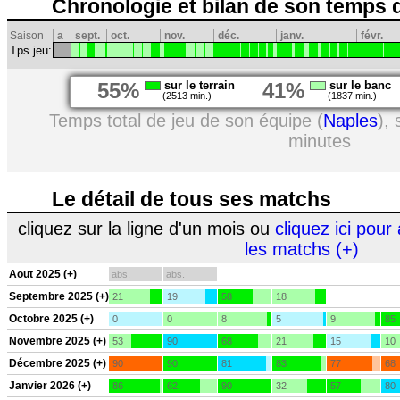
Chronologie et bilan de son temps 
Saison
a
sept.
oct.
nov.
déc.
janv.
févr.
Tps jeu:
55%
sur le terrain
41%
sur le banc
(2513 min.)
(1837 min.)
Temps total de jeu de son équipe (
Naples
),
minutes
Le détail de tous ses matchs
cliquez sur la ligne d'un mois ou
cliquez ici pour 
les matchs (+)
Aout 2025 (+)
abs.
abs.
Septembre 2025 (+)
21
19
58
18
Octobre 2025 (+)
0
0
8
5
9
85
Novembre 2025 (+)
53
90
68
21
15
10
Décembre 2025 (+)
90
90
81
83
77
68
Janvier 2026 (+)
86
62
90
32
57
80