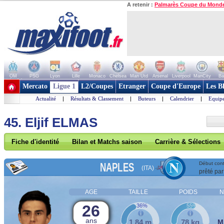
A retenir :
Palmarès Coupe du Mond
OM
PSG
Lyon
Lille
Monaco
Chelsea
Man Utd
Arsenal
Liverpool
ManCity
Ba
+ de clubs
Mercato
Ligue 1
L2/Coupes
Etranger
Coupe d'Europe
Les B
Actualité
|
Résultats & Classement
|
Buteurs
|
Calendrier
|
Equipe
45. Eljif ELMAS
Fiche d'identité
Bilan et Matchs saison
Carrière & Sélections
NAPLES
Début cont
(ITA)
prêté par
AGE
TAILLE
POIDS
N
26
36%
55%
ans
1,84 m
78 kg
M