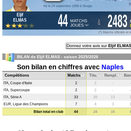
3
Né le 24 septembre 1999 à Skopje
44
2483
Eljif
&
ELMAS
MATCHS
JOUES
*
(
)
(*) Matchs officiels e
Donnez votre avis sur
Eljif ELMA
BILAN de Eljif ELMAS - saison
2025/2026
Son bilan en chiffres avec
Naples
Compétitions
Matchs
Titu.
Rempl.
Ban
?
?
?
ITA, Coupe d'Italie
2
2
-
-
ITA, Supercoupe
2
2
-
-
ITA, Série A
33
20
13
EUR, Ligue des Champions
7
4
3
Bilan total en club
44
28
16