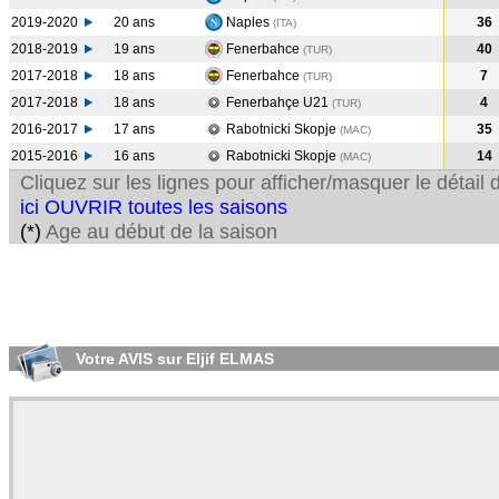
2019-2020
20 ans
Naples
36
(ITA
)
2018-2019
19 ans
Fenerbahce
40
(TUR
)
2017-2018
18 ans
Fenerbahce
7
(TUR
)
2017-2018
18 ans
Fenerbahçe U21
4
(TUR
)
2016-2017
17 ans
Rabotnicki Skopje
35
(MAC
)
2015-2016
16 ans
Rabotnicki Skopje
14
(MAC
)
Cliquez sur les lignes pour afficher/masquer le détai
ici OUVRIR toutes les saisons
(*)
Age au début de la saison
Votre AVIS sur Eljif ELMAS