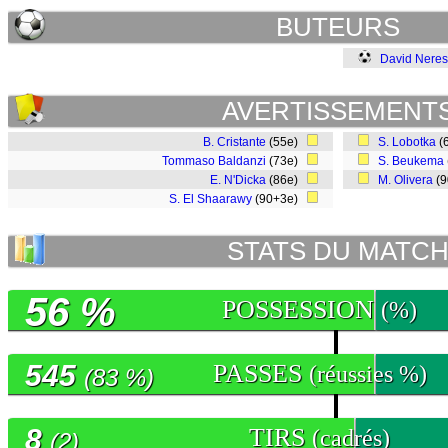
BUTEURS
David Neres
AVERTISSEMENT
B. Cristante
(55e)
S. Lobotka
(
Tommaso Baldanzi
(73e)
S. Beukema
E. N'Dicka
(86e)
M. Olivera
(9
S. El Shaarawy
(90+3e)
STATS DU MATC
56 %
POSSESSION
(%)
545
PASSES
(réussies %)
(83 %)
8
TIRS
(cadrés)
(2)