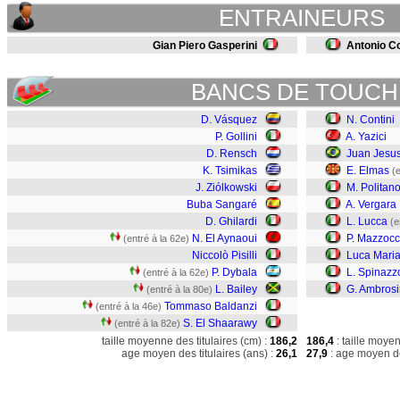
ENTRAINEURS
Gian Piero Gasperini
Antonio C
BANCS DE TOUCH
D. Vásquez
N. Contini
P. Gollini
A. Yazici
D. Rensch
Juan Jesu
K. Tsimikas
E. Elmas
(
J. Ziólkowski
M. Politan
Buba Sangaré
A. Vergara
D. Ghilardi
L. Lucca
(e
N. El Aynaoui
P. Mazzocc
(entré à la 62e)
Niccolò Pisilli
Luca Maria
P. Dybala
L. Spinazz
(entré à la 62e)
L. Bailey
G. Ambros
(entré à la 80e)
Tommaso Baldanzi
(entré à la 46e)
S. El Shaarawy
(entré à la 82e)
taille moyenne des titulaires (cm) :
186,2
186,4
: taille moye
age moyen des titulaires (ans) :
26,1
27,9
: age moyen de