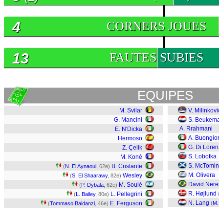
4
CORNERS JOUES
13
FAUTES SUBIES
EQUIPES
M. Svilar
V. Milinkov
G. Mancini
S. Beukem
A. Rrahmani
E. N'Dicka
A. Buongio
Hermoso
G. Di Lore
Z. Çelik
S. Lobotka
M. Koné
S. McTomi
B. Cristante
(
N. El Aynaoui
, 62e)
M. Olivera
Wesley
(
S. El Shaarawy
, 82e)
David Nere
M. Soulé
(
P. Dybala
, 62e)
R. Højlund
L. Pellegrini
(
L. Bailey
, 80e)
N. Lang
E. Ferguson
(
M.
(
Tommaso Baldanzi
, 46e)