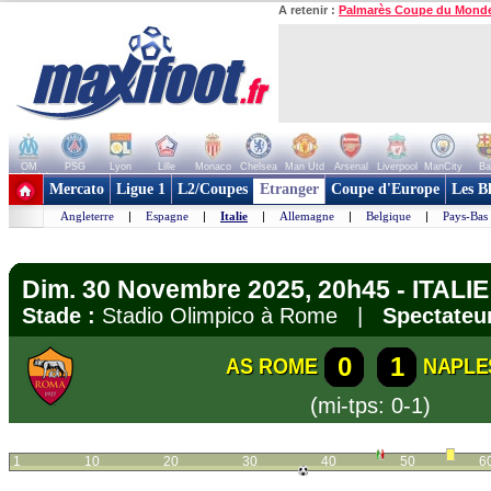
A retenir :
Palmarès Coupe du Mond
OM
PSG
Lyon
Lille
Monaco
Chelsea
Man Utd
Arsenal
Liverpool
ManCity
Ba
+ de clubs
Mercato
Ligue 1
L2/Coupes
Etranger
Coupe d'Europe
Les B
Angleterre
|
Espagne
|
Italie
|
Allemagne
|
Belgique
|
Pays-Bas
Dim. 30 Novembre 2025, 20h45 - ITALIE 
Stade :
Stadio Olimpico à Rome |
Spectateur
0
1
AS ROME
NAPLE
(mi-tps: 0-1)
1
10
20
30
40
50
6