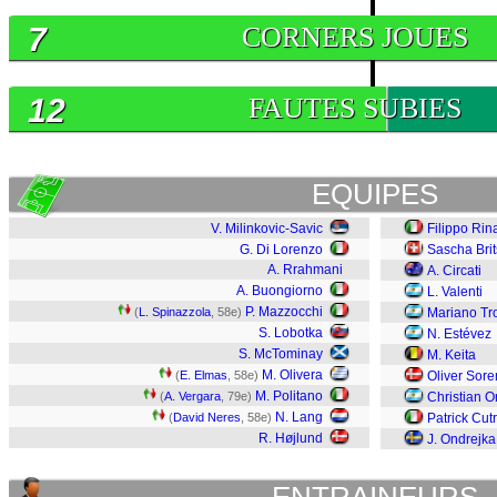
7
CORNERS JOUES
12
FAUTES SUBIES
EQUIPES
V. Milinkovic-Savic
Filippo Rin
G. Di Lorenzo
Sascha Brit
A. Rrahmani
A. Circati
A. Buongiorno
L. Valenti
P. Mazzocchi
(
L. Spinazzola
, 58e)
Mariano Tro
S. Lobotka
N. Estévez
S. McTominay
M. Keita
M. Olivera
(
E. Elmas
, 58e)
Oliver Sor
M. Politano
(
A. Vergara
, 79e)
Christian 
N. Lang
(
David Neres
, 58e)
Patrick Cut
R. Højlund
J. Ondrejka