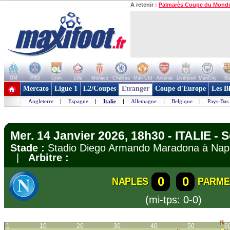
A retenir :
Palmarès Coupe du Mond
OM
PSG
Lyon
Lille
Monaco
Chelsea
Man Utd
Arsenal
Liverpool
ManCity
Ba
+ de clubs
Mercato
Ligue 1
L2/Coupes
Etranger
Coupe d'Europe
Les B
Angleterre
|
Espagne
|
Italie
|
Allemagne
|
Belgique
|
Pays-Bas
Mer. 14 Janvier 2026, 18h30 - ITALIE - S
Stade :
Stadio Diego Armando Maradona à N
|
Arbitre :
0
0
NAPLES
PARME
(mi-tps: 0-0)
1
10
20
30
40
50
6