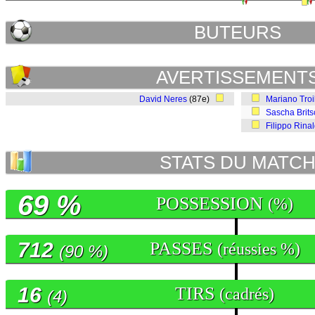
BUTEURS
AVERTISSEMENT
David Neres
(87e)
Mariano Troi
Sascha Brits
Filippo Rinal
STATS DU MATC
69 %
POSSESSION
(%)
712
PASSES
(réussies %)
(90 %)
16
TIRS
(cadrés)
(4)