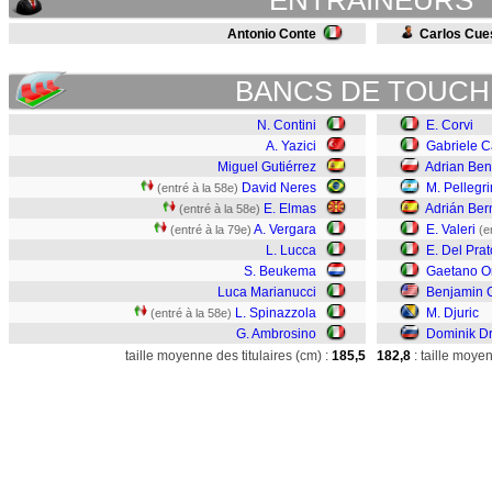
ENTRAINEURS
Antonio Conte
Carlos Cue
BANCS DE TOUCH
N. Contini
E. Corvi
A. Yazici
Gabriele C
Miguel Gutiérrez
Adrian Be
David Neres
M. Pellegr
(entré à la 58e)
E. Elmas
Adrián Be
(entré à la 58e)
A. Vergara
E. Valeri
(entré à la 79e)
(e
L. Lucca
E. Del Prat
S. Beukema
Gaetano Or
Luca Marianucci
Benjamin 
L. Spinazzola
M. Djuric
(entré à la 58e)
G. Ambrosino
Dominik D
taille moyenne des titulaires (cm) :
185,5
182,8
: taille moye