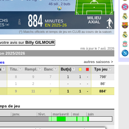
46 sél., 2 buts
884
MILIEU
&
CHS
MINUTES
AXIAL
ES
EN
2025-26
*
(
)
(*) Matchs officiels et temps de jeu en CLUB au cours de la saison
otre avis sur
Billy GILMOUR
mis à jour le 7 aoû. 2026
son
2025/2026
autres saisons >
les
s
Titu.
Rempl.
Banc
But(s)
Tps jeu
?
?
?
?
?
?
8
9
7
1
1
-
798'
1
2
-
-
-
-
86'
9
11
7
1
1
-
884'
mps de jeu
janv.
févr.
mars
avril
mai
juin