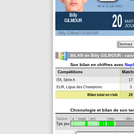
Né le 11 juin 2001
20
Billy
GILMOUR
MAT
JOU
Billy Clifford GILMOUR
Donnez v
BILAN de Billy GILMOUR - sai
Son bilan en chiffres avec
Nap
Compétitions
Match
ITA, Série A
17
EUR, Ligue des Champions
3
Bilan total en club
20
Chronologie et bilan de son te
Saison
a
sept.
oct.
nov.
déc.
Tps jeu: