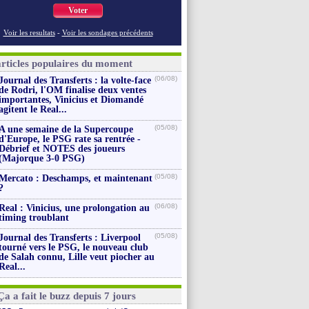
Voter
Voir les resultats
-
Voir les sondages précédents
articles populaires du moment
(06/08)
Journal des Transferts : la volte-face
de Rodri, l'OM finalise deux ventes
importantes, Vinicius et Diomandé
agitent le Real...
(05/08)
A une semaine de la Supercoupe
d'Europe, le PSG rate sa rentrée -
Débrief et NOTES des joueurs
(Majorque 3-0 PSG)
(05/08)
Mercato : Deschamps, et maintenant
?
(06/08)
Real : Vinicius, une prolongation au
timing troublant
(05/08)
Journal des Transferts : Liverpool
tourné vers le PSG, le nouveau club
de Salah connu, Lille veut piocher au
Real...
Ça a fait le buzz depuis 7 jours