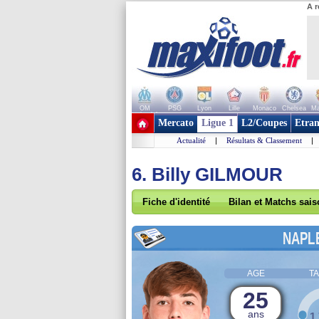
A r
OM
PSG
Lyon
Lille
Monaco
Chelsea
Ma
+ de clubs
Mercato
Ligue 1
L2/Coupes
Etran
Actualité
|
Résultats & Classement
|
6. Billy GILMOUR
Fiche d'identité
Bilan et Matchs sai
NAPL
AGE
TA
25
ans
1