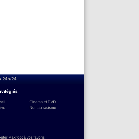
o 24h/24
ivilégiés
ball
Cinema et DVD
Live
Non au racisme
)
outer Maxifoot à vos favoris