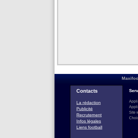
Maxifoo
Serv
Contacts
Appli
La rédaction
Appli
Publicité
Site 
Recrutement
Choi
Infos légales
Liens football