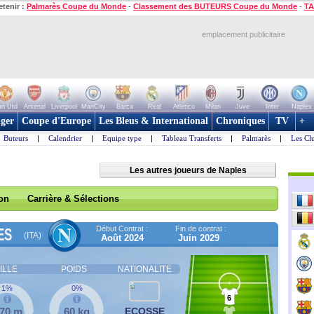
etenir :
Palmarès Coupe du Monde
-
Classement des BUTEURS Coupe du Monde
-
TA
emplacement publicitaire
n Utd
Arsenal
Liverpool
ManCity
Barca
Real
Atletico
Milan
Juve
Inter
Naples
ger
Coupe d'Europe
Les Bleus & International
Chroniques
TV
+
Buteurs
|
Calendrier
|
Equipe type
|
Tableau Transferts
|
Palmarès
|
Les Cl
Les autres joueurs de Naples
son
Carrière & Sélections
Début Contrat :
Fin de contrat :
ES
(ITA)
Août 2024
Juin 2029
ILLE
POIDS
NATIONALITE
1%
0%
6
,70 m
60 kg
ECOSSE