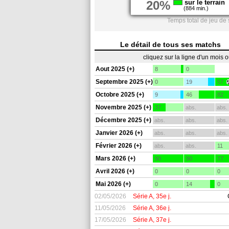
20%
sur le terrain
(884 min.)
Temps total de jeu de 
Le détail de tous ses matchs
cliquez sur la ligne d'un mois 
Aout 2025 (+)
8
0
Septembre 2025 (+)
0
19
57
Octobre 2025 (+)
9
46
82
Novembre 2025 (+)
37
abs.
abs.
Décembre 2025 (+)
abs.
abs.
abs.
Janvier 2026 (+)
abs.
abs.
abs.
Février 2026 (+)
abs.
abs.
11
Mars 2026 (+)
90
90
77
Avril 2026 (+)
0
0
0
Mai 2026 (+)
0
14
0
02/05/2026
Série A, 35e j.
11/05/2026
Série A, 36e j.
17/05/2026
Série A, 37e j.