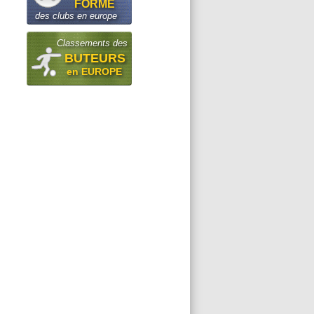
FORME
des clubs en europe
Classements des
BUTEURS
en EUROPE