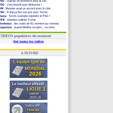
PSG
: Dupraz se prononce pour la LdC
PSG
: c'est bouclé pour Akliouche !
OM
: Meunier avait un accord avec le club
PSG
: le Barça fixe son prix pour Torres
Barça
: Torres souhaite rejoindre le PSG !
FIFA
: Infantino sollicite Trump
Bordeaux
: des clubs de N1 montent au créneau
Argentine
: quand Medina recadre... sa mère
Real
: le démenti de Leipzig pour Diomandé
OM
: Paixão attire un 2e club anglais
VIDEOS populaires du moment
Voir toutes les vidéos
A SUIVRE
L'equipe type de
MONDIAL
2026
Le meilleur effectif
LIGUE 1
saison
2025-26
Indice MF :
l'état de