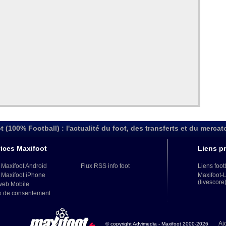
t (100% Football) : l'actualité du foot, des transferts et du mercat
ices Maxifoot
Liens pr
 Maxifoot Android
Flux RSS info foot
Liens foot
 Maxifoot iPhone
Maxifoot-
(livescore
web Mobile
x de consentement
Aj
© copyright Advimedia - Maxifoot 2000-2026