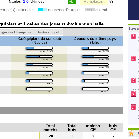
Naples
1-0
Udinese
Remplaçant
53'
Vict.
coupe(s) nationale
coupe(s) d'europe
absent
abs.
ipiers et à celles des joueurs évoluant en Italie
Les 
Ligue des Champions
Toutes compét.
1
Coéquipiers de son club
Joueurs du même pays
(Naples)
(Italie)
max:2793
max:3420
2
max:34
max:38
max:32
max:38
max:12
max:17
3
max:9
max:12
4
max:1
max:2
5
Total
Total
matchs
buts
matchs
buts
CE
CE
20
1
3
-