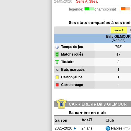
24/05/2026
Série A, 38e j.
légende:
championnat
Ses stats comparées à ses coéqu
Série A
Billy GILMOUR
(Naples)
Temps de jeu
798'
Matchs joués
17
T
Titulaire
8
Buts marqués
1
Carton jaune
1
Carton rouge
-
CARRIERE de Billy GILMOUR
Sa carrière en club
(*)
Age
Saison
Club
2025-2026
24 ans
Naples
(ITA)