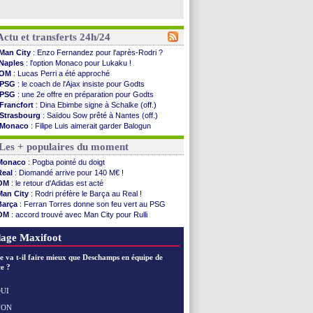
Actu et transferts 24h/24
Man City
: Enzo Fernandez pour l'après-Rodri ?
Naples
: l'option Monaco pour Lukaku !
OM
: Lucas Perri a été approché
PSG
: le coach de l'Ajax insiste pour Godts
PSG
: une 2e offre en préparation pour Godts
Francfort
: Dina Ebimbe signe à Schalke (off.)
Strasbourg
: Saïdou Sow prêté à Nantes (off.)
Monaco
: Filipe Luis aimerait garder Balogun
Dortmund
: Newcastle est prévenu pour Nmecha
Les + populaires du moment
Barça
: première offre à 45 M€ pour Rodri ?
Argentine
: le soutien très appuyé à Infantino
Monaco
: Pogba pointé du doigt
Tottenham
: Van de Ven va prolonger
Real
: Diomandé arrive pour 140 M€ !
Barça
: l'agent de Rodri confirme !
OM
: le retour d'Adidas est acté
FIFA
: la CAF soutient Infantino
Man City
: Rodri préfère le Barça au Real !
CdM 2030
: Rubiales charge Infantino et ...
Barça
: Ferran Torres donne son feu vert au PSG
Rennes
: Embolo a des pistes alléchantes
OM
: accord trouvé avec Man City pour Rulli
Côte d'Ivoire
: Renard affiche ses ambitions
PSG
: l'étonnante rumeur Gusto
Rennes
: Haise confirme pour Aït Boudlal
OM
: le club prêt à libérer Kondogbia ?
age Maxifoot
Man City
: Trafford à Leeds pour 47 M€ (off...
Man Utd
: Zirkzee vers la Juventus ?
e va t-il faire mieux que Deschamps en équipe de
Amical
: Monaco s'impose contre Getafe
e ?
Nantes
: Der Zakarian et sa relation avec Kita
OM
: le club prêt à libérer Kondogbia ?
UI
Monaco
: le message touchant d'Akliouche
NON
Voir les brèves précédentes