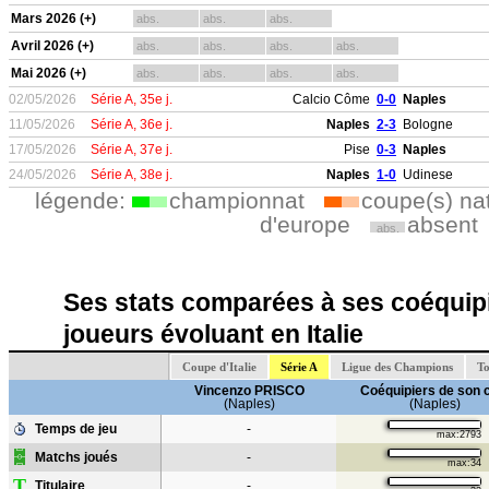
Mars 2026 (+)
abs.
abs.
abs.
Avril 2026 (+)
abs.
abs.
abs.
abs.
Mai 2026 (+)
abs.
abs.
abs.
abs.
02/05/2026
Série A, 35e j.
Calcio Côme
0-0
Naples
11/05/2026
Série A, 36e j.
Naples
2-3
Bologne
17/05/2026
Série A, 37e j.
Pise
0-3
Naples
24/05/2026
Série A, 38e j.
Naples
1-0
Udinese
légende:
championnat
coupe(s) na
d'europe
absent
abs.
Ses stats comparées à ses coéquipi
joueurs évoluant en Italie
Coupe d'Italie
Série A
Ligue des Champions
To
Vincenzo PRISCO
Coéquipiers de son 
(Naples)
(Naples)
Temps de jeu
-
max:2793
Matchs joués
-
max:34
T
Titulaire
-