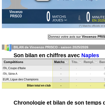
0
0
Vincenzo
&
PRISCO
MATCHS
MINUTE
JOUES
EN
2025
*
(
)
(*) Matchs officiels e
Donnez votre avis sur
Vincenzo PRI
BILAN de Vincenzo PRISCO - saison
2025/2026
Son bilan en chiffres avec
Naples
Compétitions
Matchs
Titu.
Rempl.
Ban
?
?
?
ITA, Coupe d'Italie
-
-
-
ITA, Série A
-
-
-
EUR, Ligue des Champions
-
-
-
Bilan total en club
-
-
-
Chronologie et bilan de son temps 