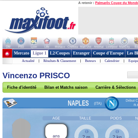
A retenir :
Palmarès Coupe du Mond
OM
PSG
Lyon
Lille
Monaco
Chelsea
Man Utd
Arsenal
Liverpool
ManCity
Ba
+ de clubs
Mercato
Ligue 1
L2/Coupes
Etranger
Coupe d'Europe
Les B
Actualité
|
Résultats & Classement
|
Buteurs
|
Calendrier
|
Equipe
Vincenzo PRISCO
Fiche d'identité
Bilan et Matchs saison
Carrière & Sélections
Début Co
NAPLES
(ITA)
n.
AGE
TAILLE
POIDS
N
ans
? m
? kg