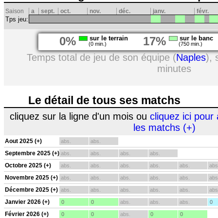
Saison
a
sept.
oct.
nov.
déc.
janv.
févr.
Tps jeu:
0%
sur le terrain
17%
sur le banc
(0 min.)
(750 min.)
Temps total de jeu de son équipe (
Naples
),
minutes
Le détail de tous ses matchs
cliquez sur la ligne d'un mois ou
cliquez ici pour 
les matchs (+)
Aout 2025 (+)
abs.
abs.
Septembre 2025 (+)
abs.
abs.
abs.
abs.
Octobre 2025 (+)
abs.
abs.
abs.
abs.
abs.
abs
Novembre 2025 (+)
abs.
abs.
abs.
abs.
abs.
abs
Décembre 2025 (+)
abs.
abs.
abs.
abs.
abs.
abs
Janvier 2026 (+)
0
0
abs.
abs.
abs.
0
Février 2026 (+)
0
0
abs.
0
0