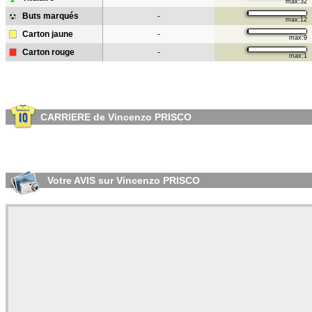
max:32
Buts marqués
-
max:12
Carton jaune
-
max:9
Carton rouge
-
max:1
CARRIERE de Vincenzo PRISCO
Votre AVIS sur Vincenzo PRISCO