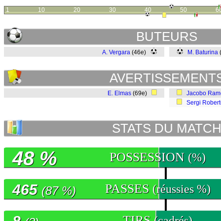
1
10
20
30
40
50
6
BUTEURS
A. Vergara
(46e)
M. Baturina
AVERTISSEMENT
E. Elmas
(69e)
Jacobo Ram
Sergi Rober
STATS DU MATC
48 %
POSSESSION
(%)
465
PASSES
(réussies %)
(87 %)
TIRS
(cadrés)