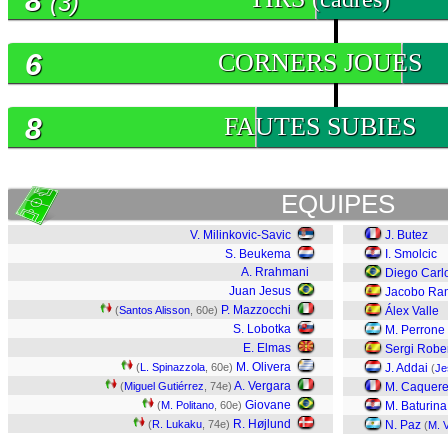
8
(3)
6
CORNERS JOUES
8
FAUTES SUBIES
EQUIPES
V. Milinkovic-Savic
J. Butez
S. Beukema
I. Smolcic
A. Rrahmani
Diego Carl
Juan Jesus
Jacobo Ra
P. Mazzocchi
(
Santos Alisson
, 60e)
Álex Valle
S. Lobotka
M. Perrone
E. Elmas
Sergi Robe
M. Olivera
(
L. Spinazzola
, 60e)
J. Addai
(
Je
A. Vergara
(
Miguel Gutiérrez
, 74e)
M. Caquere
Giovane
(
M. Politano
, 60e)
M. Baturina
R. Højlund
(
R. Lukaku
, 74e)
N. Paz
(
M. 