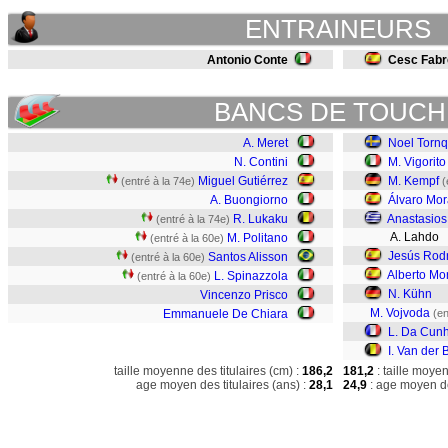
ENTRAINEURS
Antonio Conte
Cesc Fab
BANCS DE TOUCH
A. Meret
Noel Tornq
N. Contini
M. Vigorito
Miguel Gutiérrez
M. Kempf
(entré à la 74e)
(
A. Buongiorno
Álvaro Mor
R. Lukaku
Anastasios
(entré à la 74e)
A. Lahdo
M. Politano
(entré à la 60e)
Jesús Rod
Santos Alisson
(entré à la 60e)
Alberto Mo
L. Spinazzola
(entré à la 60e)
N. Kühn
Vincenzo Prisco
M. Vojvoda
Emmanuele De Chiara
(en
L. Da Cun
I. Van der
taille moyenne des titulaires (cm) :
186,2
181,2
: taille moye
age moyen des titulaires (ans) :
28,1
24,9
: age moyen de