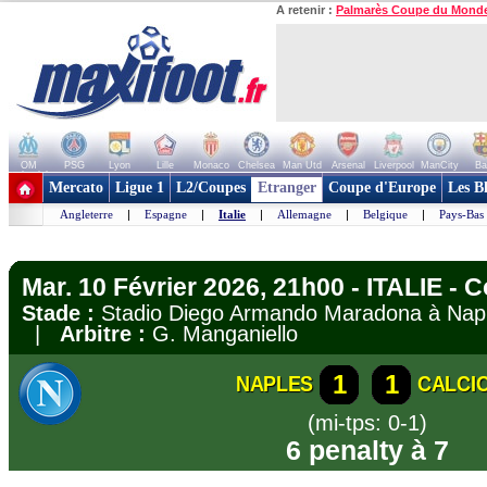
A retenir :
Palmarès Coupe du Mond
OM
PSG
Lyon
Lille
Monaco
Chelsea
Man Utd
Arsenal
Liverpool
ManCity
Ba
+ de clubs
Mercato
Ligue 1
L2/Coupes
Etranger
Coupe d'Europe
Les B
Angleterre
|
Espagne
|
Italie
|
Allemagne
|
Belgique
|
Pays-Bas
Mar. 10 Février 2026, 21h00 - ITALIE - C
Stade :
Stadio Diego Armando Maradona à N
|
Arbitre :
G. Manganiello
1
1
NAPLES
CALCI
(mi-tps: 0-1)
6 penalty à 7