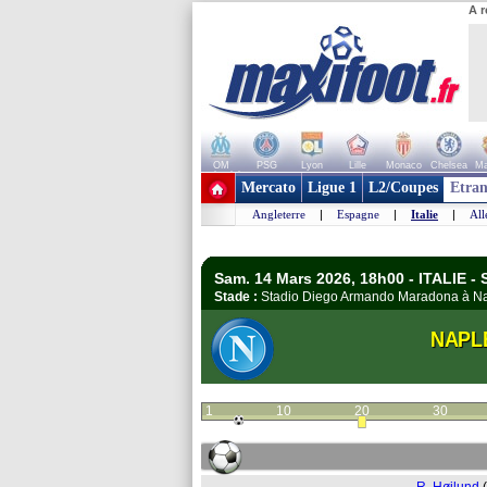
A r
OM
PSG
Lyon
Lille
Monaco
Chelsea
Ma
+ de clubs
Mercato
Ligue 1
L2/Coupes
Etran
Angleterre
|
Espagne
|
Italie
|
Al
Sam. 14 Mars 2026, 18h00 - ITALIE - 
Stade :
Stadio Diego Armando Maradona à 
NAPL
1
10
20
30