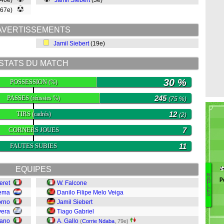
(46e)
Jamil Siebert
(3e)
(67e)
AVERTISSEMENTS
Jamil Siebert
(19e)
STATS DU MATCH
30 %
POSSESSION
(%)
PASSES
245
(réussies %)
(75 %)
TIRS
12
(cadrés)
(2)
CORNERS JOUES
7
FAUTES SUBIES
11
EQUIPES
N
P
A
eret
W. Falcone
G
P
L
E
kema
Danilo Filipe Melo Veiga
G
S
M
orno
Jamil Siebert
M
vera
Tiago Gabriel
J
tano
A. Gallo
(
Corrie Ndaba
, 79e)