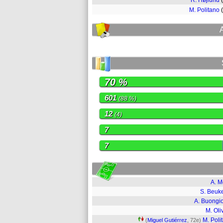
R. Højlund
M. Politano
70 %
601
(88 %)
12
(4)
7
7
A. M
S. Beu
A. Buongi
M. Oli
M. Poli
(
Miguel Gutiérrez
, 72e)