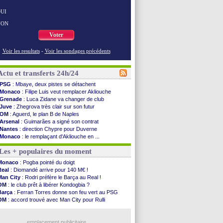
UI
NON
Voter
Voir les resultats
-
Voir les sondages précédents
Actu et transferts 24h/24
PSG
: Mbaye, deux pistes se détachent
Monaco
: Filipe Luis veut remplacer Akliouche
Grenade
: Luca Zidane va changer de club
Juve
: Zhegrova très clair sur son futur
OM
: Aguerd, le plan B de Naples
Arsenal
: Guimarães a signé son contrat
Nantes
: direction Chypre pour Duverne
Monaco
: le remplaçant d'Akliouche en ...
Man Utd
: Bayindir signe au Celta (officiel)
Les + populaires du moment
Man City
: Enzo Fernandez pour l'après-Rodri ?
Naples
: l'option Monaco pour Lukaku !
Monaco
: Pogba pointé du doigt
OM
: Lucas Perri a été approché
Real
: Diomandé arrive pour 140 M€ !
PSG
: le coach de l'Ajax insiste pour Godts
Man City
: Rodri préfère le Barça au Real !
PSG
: une 2e offre en préparation pour Godts
OM
: le club prêt à libérer Kondogbia ?
Francfort
: Dina Ebimbe signe à Schalke (off.)
Barça
: Ferran Torres donne son feu vert au PSG
Strasbourg
: Saïdou Sow prêté à Nantes (off.)
OM
: accord trouvé avec Man City pour Rulli
Monaco
: Filipe Luis aimerait garder Balogun
PSG
: l'étonnante rumeur Gusto
Dortmund
: Newcastle est prévenu pour Nmecha
PSG
: Luis Enrique satisfait malgré tout
Barça
: première offre à 45 M€ pour Rodri ?
emplacement publicitaire