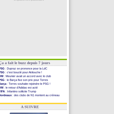
Argentine
: le soutien très appuyé à Infantino
Tottenham
: Van de Ven va prolonger
Barça
: l'agent de Rodri confirme !
FIFA
: la CAF soutient Infantino
CdM 2030
: Rubiales charge Infantino et ...
Voir les brèves précédentes
Ça a fait le buzz depuis 7 jours
PSG
: Dupraz se prononce pour la LdC
PSG
: c'est bouclé pour Akliouche !
OM
: Meunier avait un accord avec le club
PSG
: le Barça fixe son prix pour Torres
Barça
: Torres souhaite rejoindre le PSG !
OM
: le retour d'Adidas est acté
FIFA
: Infantino sollicite Trump
Bordeaux
: des clubs de N1 montent au créneau
Argentine
: quand Medina recadre... sa mère
Real
: le démenti de Leipzig pour Diomandé
A SUIVRE