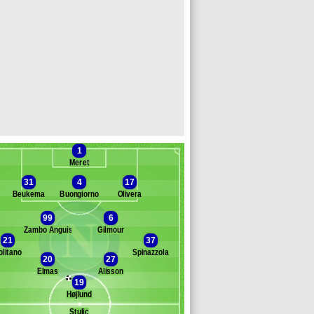
1
Meret
31
4
17
Beukema
Buongiorno
Olivera
99
6
Zambo Anguissa
Gilmour
Banc des remplaçants
Naples
21
37
olitano
Spinazzola
iovane
20
27
utiérrez
Elmas
Alisson
19
cTominay
Højlund
azzocchi
uan Jesus
Stulic