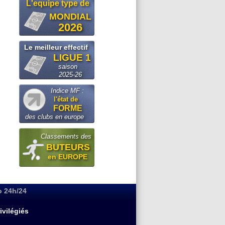
L'equipe type de
MONDIAL
2026
Le meilleur effectif
LIGUE 1
saison
2025-26
Indice MF :
l'état de
FORME
des clubs en europe
Classements des
BUTEURS
en EUROPE
o 24h/24
ivilégiés