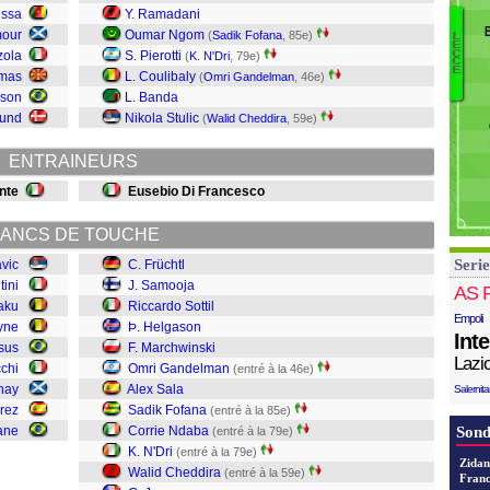
D
issa
Y. Ramadani
L
mour
Oumar Ngom
(
Sadik Fofana
, 85e)
L
E
Pe
Co
C
zola
S. Pierotti
(
K. N'Dri
, 79e)
C
Je
M
E
lmas
L. Coulibaly
(
Omri Gandelman
, 46e)
C
sson
L. Banda
N'
lund
Nikola Stulic
(
Walid Cheddira
, 59e)
N
F
ENTRAINEURS
Sa
G
nte
Eusebio Di Francesco
M
H
ANCS DE TOUCHE
So
Serie
avic
C. Früchtl
S
tini
J. Samooja
Fr
AS 
aku
Riccardo Sottil
Empoli
yne
Þ. Helgason
Int
sus
F. Marchwinski
Lazi
chi
Omri Gandelman
(entré à la 46e)
nay
Alex Sala
Salernit
rrez
Sadik Fofana
(entré à la 85e)
ane
Corrie Ndaba
Sond
(entré à la 79e)
K. N'Dri
(entré à la 79e)
Zidan
Walid Cheddira
(entré à la 59e)
Franc