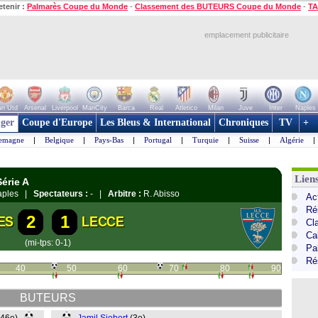
etenir :
Palmarès Coupe du Monde
-
Classement des BUTEURS Coupe du Monde
-
TA
emplacement publicitaire
n Utd
Arsenal
Liverpool
ManCity
Barca
Real
Atletico
Milan
Juve
Inter
Naples
ger
Coupe d'Europe
Les Bleus & International
Chroniques
TV
+
lemagne
|
Belgique
|
Pays-Bas
|
Portugal
|
Turquie
|
Suisse
|
Algérie
|
Liens
Série A
Naples |
Spectateurs :
- |
Arbitre :
R. Abisso
Act
Ré
2
1
ES
LECCE
Cl
Cal
(mi-tps: 0-1)
Pa
Ré
40
50
60
70
80
90
BUTEURS