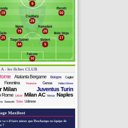
e Bruyne
9
Banc des remplaçants
Lecce
ukaku
Banda
Pierotti
19
50
rez
ntini
Coulibaly
an
ilinkovic-Savic
29
heddira
Ngom
Ramadani
Dri
79
20
Gallo
Melo Veiga
daba
25
17
ofana
Tiago Gabriel
Siebert
44
5
la
andelman
Falcone
archwinski
30
elgason
ttil
 A - les fiches CLUB
amooja
üchtl
Rome
Atalanta Bergame
Bologne
Cagliari
Fiorentina
Genoa
Frosinone
Hellas Vérone
er Milan
Juventus Turin
Milan AC
Naples
o Rome
Lecce
Monza
Udinese
Torino
ana
Sassuolo
age Maxifoot
e va t-il faire mieux que Deschamps en équipe de
e ?