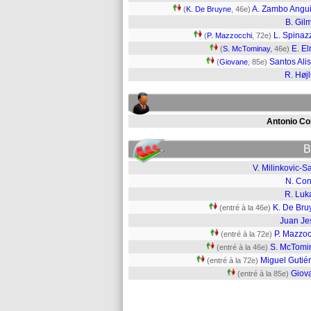
A. Zambo Angu
(
K. De Bruyne
, 46e)
B. Gil
L. Spinaz
(
P. Mazzocchi
, 72e)
E. E
(
S. McTominay
, 46e)
Santos Ali
(
Giovane
, 85e)
R. Høj
Antonio Co
B
V. Milinkovic-S
N. Con
R. Luk
K. De Bru
(entré à la 46e)
Juan Je
P. Mazzoc
(entré à la 72e)
S. McTomi
(entré à la 46e)
Miguel Gutié
(entré à la 72e)
Giov
(entré à la 85e)