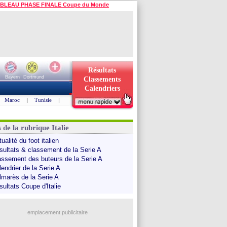
BLEAU PHASE FINALE Coupe du Monde
Résultats
Bayern
Dortmund
Classements
Calendriers
Maroc
|
Tunisie
|
 de la rubrique Italie
ualité du foot italien
sultats & classement de la Serie A
assement des buteurs de la Serie A
endrier de la Serie A
lmarès de la Serie A
sultats Coupe d'Italie
emplacement publicitaire