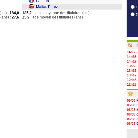
G. Jean
Matias Perez
O
(cm) :
184,0
186,2
: taille moyenne des titulaires (cm)
(ans) :
27,6
25,9
: age moyen des titulaires (ans)
14h55
14h38
14h19
13h56
13h35
13h12
12h48
12h25
12h06
11h53
11h31
05/08
11h10
05/08
10h52
06/08
10h33
06/08
10h12
06/08
10h09
06/08
10h05
06/08
09h44
06/08
09h24