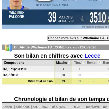
Né le 12 avril 1995 à Roma
39
3510
Wladimiro
&
FALCONE
MATCHS
JOUES
*
(
)
(*) Matchs officiels e
Donnez votre avis sur
Wladimiro FAL
BILAN de Wladimiro FALCONE - saison
2025/2026
Son bilan en chiffres avec
Lecce
Compétitions
Matchs
Titu.
Rempl.
Ban
?
?
?
ITA, Coupe d'Italie
1
1
-
ITA, Série A
38
38
-
-
Bilan total en club
39
39
-
Chronologie et bilan de son temps 
Saison
août
sept.
oct.
nov.
déc.
janv.
févr.
mars
avril
mai