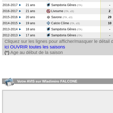
2016-2017
21 ans
Sampdoria Gênes
-
(ITA
)
2016-2017
21 ans
Livourne
2
(ITA, d3)
2015-2016
20 ans
Savone
29
(ITA, d3)
2014-2015
19 ans
Calcio Côme
10
(ITA, d3)
2013-2014
18 ans
Sampdoria Gênes
-
(ITA
)
2012-2013
17 ans
Sampdoria Gênes
-
(ITA
)
Cliquez sur les lignes pour afficher/masquer le détai
ici OUVRIR toutes les saisons
(*)
Age au début de la saison
Votre AVIS sur Wladimiro FALCONE