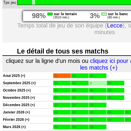
Tps jeu:
98%
sur le terrain
3%
sur le banc
(3510 min.)
(90 min.)
Temps total de jeu de son équipe (
Lecce
), 
minutes
Le détail de tous ses matchs
cliquez sur la ligne d'un mois ou
cliquez ici pour 
les matchs (+)
Aout 2025 (+)
90
90
90
Septembre 2025 (+)
90
90
0
90
Octobre 2025 (+)
90
90
90
90
Novembre 2025 (+)
90
90
90
90
Décembre 2025 (+)
90
90
90
Janvier 2026 (+)
90
90
90
90
90
Février 2026 (+)
90
90
90
90
90
Mars 2026 (+)
90
90
90