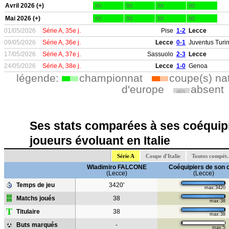
Avril 2026 (+)
90
90
90
90
Mai 2026 (+)
90
90
90
90
01/05/2026
Série A, 35e j.
Pise
1-2
Lecce
09/05/2026
Série A, 36e j.
Lecce
0-1
Juventus Turi
17/05/2026
Série A, 37e j.
Sassuolo
2-3
Lecce
24/05/2026
Série A, 38e j.
Lecce
1-0
Genoa
légende:
championnat
coupe(s) na
d'europe
absent
abs.
Ses stats comparées à ses coéquipi
joueurs évoluant en Italie
Série A
Coupe d'Italie
Toutes compét.
Wladimiro FALCONE
Coéquipiers de son 
(Lecce)
(Lecce)
Temps de jeu
3420'
max:3420
Matchs joués
38
max:38
T
Titulaire
38
max:38
Buts marqués
-
max:5