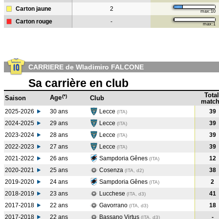
Carton jaune
2
max:10
Carton rouge
-
max:1
CARRIERE de Wladimiro FALCONE
Sa carrière en club
Total
(*)
Age
Saison
Club
match
2025-2026
30 ans
Lecce
39
(ITA)
2024-2025
29 ans
Lecce
39
(ITA
)
2023-2024
28 ans
Lecce
39
(ITA
)
2022-2023
27 ans
Lecce
39
(ITA
)
2021-2022
26 ans
Sampdoria Gênes
12
(ITA
)
2020-2021
25 ans
Cosenza
38
(ITA, d2)
2019-2020
24 ans
Sampdoria Gênes
2
(ITA
)
2018-2019
23 ans
Lucchese
41
(ITA, d3)
2017-2018
22 ans
Gavorrano
18
(ITA, d3)
2017-2018
22 ans
Bassano Virtus
-
(ITA, d3)