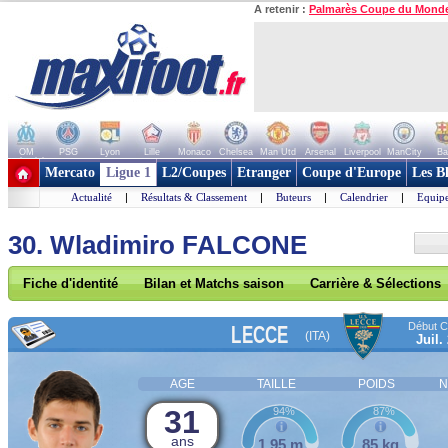
A retenir :
Palmarès Coupe du Mond
OM
PSG
Lyon
Lille
Monaco
Chelsea
Man Utd
Arsenal
Liverpool
ManCity
Ba
+ de clubs
Mercato
Ligue 1
L2/Coupes
Etranger
Coupe d'Europe
Les B
Actualité
|
Résultats & Classement
|
Buteurs
|
Calendrier
|
Equipe
30. Wladimiro FALCONE
Fiche d'identité
Bilan et Matchs saison
Carrière & Sélections
Début Co
LECCE
(ITA)
Juil.
AGE
TAILLE
POIDS
N
31
94%
87%
ans
1,95 m
85 kg