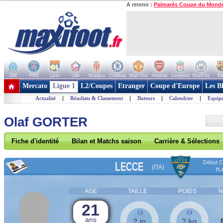
A retenir :
Palmarès Coupe du Mond
OM
PSG
Lyon
Lille
Monaco
Chelsea
Man Utd
Arsenal
Liverpool
ManCity
Ba
+ de clubs
Mercato
Ligue 1
L2/Coupes
Etranger
Coupe d'Europe
Les B
Actualité
|
Résultats & Classement
|
Buteurs
|
Calendrier
|
Equipe
Olaf GORTER
Fiche d'identité
Bilan et Matchs saison
Carrière & Sélections
Début Co
LECCE
(ITA)
n.
AGE
TAILLE
POIDS
N
21
ans
? m
? kg