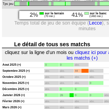
Tps jeu:
2%
sur le terrain
41%
sur le banc
(70 min.)
(1460 min.)
Temps total de jeu de son équipe (
Lecce
), 
minutes
Le détail de tous ses matchs
cliquez sur la ligne d'un mois ou
cliquez ici pour 
les matchs (+)
Aout 2025 (+)
0
0
abs.
Septembre 2025 (+)
abs.
abs.
44
abs.
Octobre 2025 (+)
abs.
abs.
abs.
abs.
Novembre 2025 (+)
abs.
abs.
abs.
0
Décembre 2025 (+)
abs.
0
0
Janvier 2026 (+)
0
26
0
0
abs
Février 2026 (+)
abs.
abs.
abs.
abs.
abs
Mars 2026 (+)
abs.
abs.
abs.