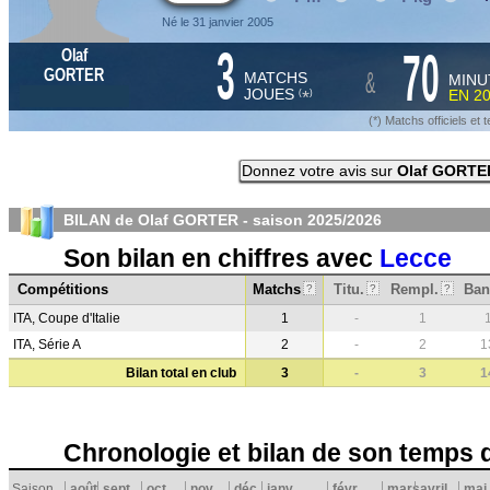
Né le 31 janvier 2005
3
70
Olaf
&
GORTER
MATCHS
MINU
JOUES
EN
2
*
(
)
(*) Matchs officiels e
Donnez votre avis sur
Olaf GORTE
BILAN de Olaf GORTER - saison
2025/2026
Son bilan en chiffres avec
Lecce
Compétitions
Matchs
Titu.
Rempl.
Ban
?
?
?
ITA, Coupe d'Italie
1
-
1
ITA, Série A
2
-
2
1
Bilan total en club
3
-
3
1
Chronologie et bilan de son temps 
Saison
août
sept.
oct.
nov.
déc.
janv.
févr.
mars
avril
mai