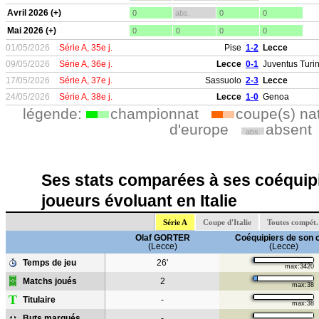
Avril 2026 (+)
0
abs.
0
0
Mai 2026 (+)
0
0
0
0
01/05/2026
Série A, 35e j.
Pise
1-2
Lecce
09/05/2026
Série A, 36e j.
Lecce
0-1
Juventus Turi
17/05/2026
Série A, 37e j.
Sassuolo
2-3
Lecce
24/05/2026
Série A, 38e j.
Lecce
1-0
Genoa
légende:
championnat
coupe(s) na
d'europe
absent
abs.
Ses stats comparées à ses coéquipi
joueurs évoluant en Italie
Série A
Coupe d'Italie
Toutes compét.
Olaf GORTER
Coéquipiers de son 
(Lecce)
(Lecce)
Temps de jeu
26'
max:3420
Matchs joués
2
max:38
T
Titulaire
-
max:38
Buts marqués
-