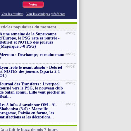
Voter
Voir les resultats
-
Voir les sondages précédents
articles populaires du moment
(05/08)
A une semaine de la Supercoupe
d'Europe, le PSG rate sa rentrée -
Débrief et NOTES des joueurs
(Majorque 3-0 PSG)
(05/08)
Mercato : Deschamps, et maintenant
?
(04/08)
Lyon frôle le néant absolu - Débrief
et NOTES des joueurs (Sparta 2-1
OL)
(05/08)
Journal des Transferts : Liverpool
tourné vers le PSG, le nouveau club
de Salah connu, Lille veut piocher au
Real...
(05/08)
Les 5 infos à savoir sur OM - Al-
Shahaniya (3-0) : Marseille
progresse, Paixão en forme, les
satisfactions et les déceptions...
Ça a fait le buzz depuis 7 jours