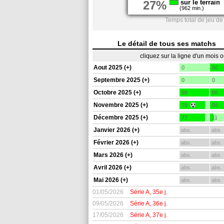
27%
sur le terrain
(962 min.)
Temps total de jeu de
Le détail de tous ses matchs
cliquez sur la ligne d'un mois 
Aout 2025 (+)
0
60
Septembre 2025 (+)
0
0
Octobre 2025 (+)
88
86
Novembre 2025 (+)
76
86
Décembre 2025 (+)
77
11
Janvier 2026 (+)
abs.
abs.
Février 2026 (+)
abs.
abs.
Mars 2026 (+)
abs.
abs.
Avril 2026 (+)
abs.
abs.
Mai 2026 (+)
abs.
abs.
01/05/2026
Série A, 35e j.
09/05/2026
Série A, 36e j.
17/05/2026
Série A, 37e j.