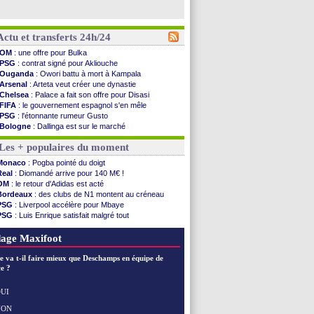
Actu et transferts 24h/24
OM
: une offre pour Bulka
PSG
: contrat signé pour Akliouche
Ouganda
: Owori battu à mort à Kampala
Arsenal
: Arteta veut créer une dynastie
Chelsea
: Palace a fait son offre pour Disasi
FIFA
: le gouvernement espagnol s'en mêle
PSG
: l'étonnante rumeur Gusto
Bologne
: Dallinga est sur le marché
OM
: accord trouvé avec Man City pour Rulli
Les + populaires du moment
OM
: Medina vers Leverkusen pour 25 M€
Uruguay
: Forlan nommé sélectionneur (officiel)
Monaco
: Pogba pointé du doigt
Séville
: Juanlu signe à Bournemouth (officiel)
Real
: Diomandé arrive pour 140 M€ !
PSG
: Ndjantou heureux d'avoir rejoué
OM
: le retour d'Adidas est acté
Real
: Diomandé pour 140 M€ ! (officiel)
Bordeaux
: des clubs de N1 montent au créneau
Man City
: Rodri préfère le Barça au Real !
PSG
: Liverpool accélère pour Mbaye
Rennes
: Aït Boudlal veut rejoindre Fulham
PSG
: Luis Enrique satisfait malgré tout
Aston Villa
: Liverpool cible aussi Konsa
Real
: une nouvelle offre pour Vinicius
OM
: une approche pour Diatta
Lyon
: Fonseca prend cher sur les réseaux
age Maxifoot
Le Havre
: Diaw va signer à Lille
Trabzonspor
: Salah a signé ! (officiel)
e va t-il faire mieux que Deschamps en équipe de
Bordeaux
: les mots de Mavuba
e ?
FIFA
: Al-Khelaïfi président ? Tebas dit non
Fenerbahçe
: Greenwood savoure son premier ...
UI
Bordeaux
: Mavuba n'est plus l'entraîneur (off.)
NON
Voir les brèves précédentes