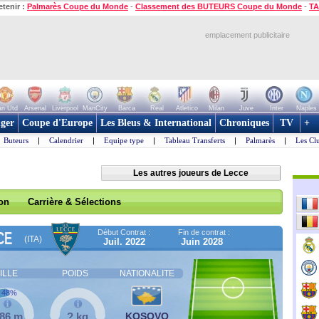
etenir :
Palmarès Coupe du Monde
-
Classement des BUTEURS Coupe du Monde
-
TA
emplacement publicitaire
n Utd
Arsenal
Liverpool
ManCity
Barca
Real
Atletico
Milan
Juve
Inter
Naples
ger
Coupe d'Europe
Les Bleus & International
Chroniques
TV
+
Buteurs
|
Calendrier
|
Equipe type
|
Tableau Transferts
|
Palmarès
|
Les Cl
Les autres joueurs de Lecce
son
Carrière & Sélections
Début Contrat :
Fin de contrat :
CE
(ITA)
Juil. 2022
Juin 2028
ILLE
POIDS
NATIONALITE
48%
,86 m
? kg
KOSOVO