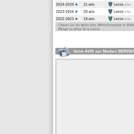
2024-2025
21 ans
Lecce
(ITA
)
2023-2024
20 ans
Lecce
(ITA
)
2022-2023
19 ans
Lecce
(ITA
)
Cliquez sur les lignes pour afficher/masquer le déta
(*)
Age au début de la saison
Votre AVIS sur Medon BERIS