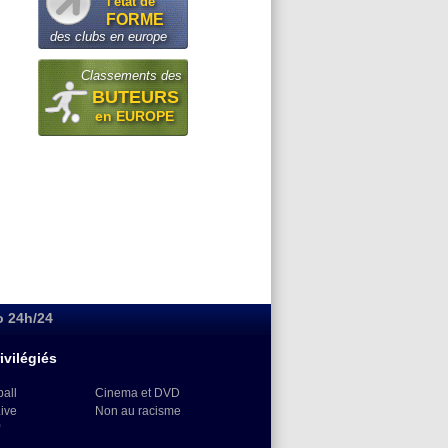
l'état de
FORME
des clubs en europe
Classements des
BUTEURS
en EUROPE
o 24h/24
ivilégiés
ball
Cinema et DVD
Live
Non au racisme
)