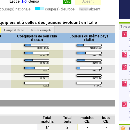
Lecce
1-0
Genoa
Absent
Vict.
coupe(s) nationale
coupe(s) d'europe
absent
abs.
ipiers et à celles des joueurs évoluant en Italie
Les 
Coupe d'Italie
Toutes compét.
1
A
Coéquipiers de son club
Joueurs du même pays
(Lecce)
(Italie)
max:3420
max:3420
2
max:38
max:38
max:38
max:38
3
max:5
max:17
max:10
max:12
4
max:1
max:2
5
Total
Total
matchs
buts
matchs
buts
CE
CE
14
2
-
-