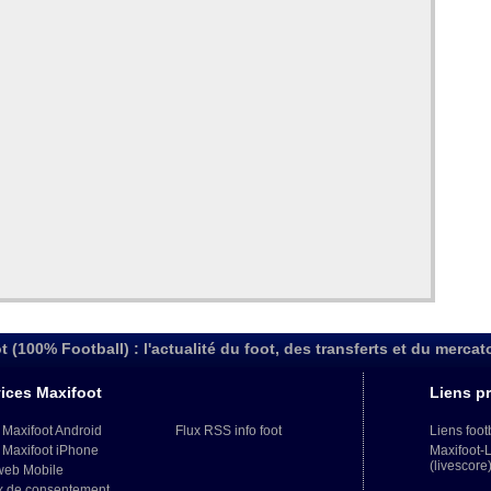
t (100% Football) : l'actualité du foot, des transferts et du mercat
ices Maxifoot
Liens pr
 Maxifoot Android
Flux RSS info foot
Liens foot
 Maxifoot iPhone
Maxifoot-
(livescore
web Mobile
x de consentement