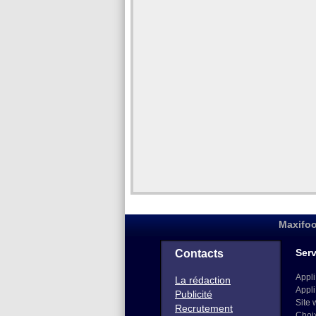
Maxifoo
Serv
Contacts
Appli
La rédaction
Appli
Publicité
Site 
Recrutement
Choi