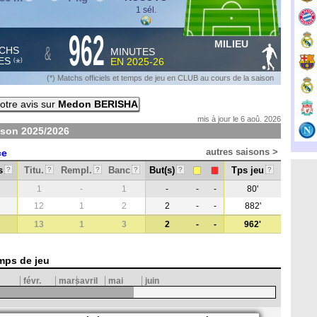
1 sél.
962
MILIEU
&
CHS
MINUTES
ES
EN
2025-26
*
(
)
(*) Matchs officiels et temps de jeu en CLUB au cours de la saison
otre avis sur
Medon BERISHA
mis à jour le 6 aoû. 2026
ison
2025/2026
autres saisons >
ce
s
Titu.
Rempl.
Banc
But(s)
Tps jeu
?
?
?
?
?
?
1
-
1
-
-
-
80'
12
1
2
2
-
-
882'
13
1
3
2
-
-
962'
mps de jeu
févr.
mars
avril
mai
juin