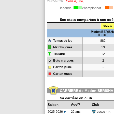
24/05/2026
Série A, 38e j.
légende:
championnat
Ses stats comparées à ses coéqu
Série A
Medon BERISH
(Lecce)
Temps de jeu
882'
Matchs joués
13
T
Titulaire
12
Buts marqués
2
Carton jaune
-
Carton rouge
-
CARRIERE de Medon BERISHA
Sa carrière en club
(*)
Age
Saison
Club
2025-2026
22 ans
Lecce
(ITA)