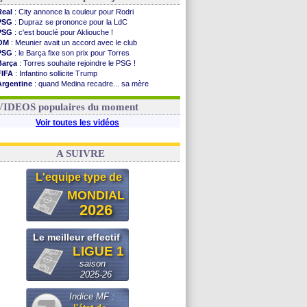
Real
: City annonce la couleur pour Rodri
PSG
: Dupraz se prononce pour la LdC
PSG
: c'est bouclé pour Akliouche !
OM
: Meunier avait un accord avec le club
PSG
: le Barça fixe son prix pour Torres
Barça
: Torres souhaite rejoindre le PSG !
FIFA
: Infantino sollicite Trump
Argentine
: quand Medina recadre... sa mère
Real
: le démenti de Leipzig pour Diomandé
OM
: Paixão attire un 2e club anglais
VIDEOS populaires du moment
Voir toutes les vidéos
A SUIVRE
L'equipe type de
MONDIAL
2026
Le meilleur effectif
LIGUE 1
saison
2025-26
Indice MF :