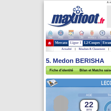
A r
OM
PSG
Lyon
Lille
Monaco
Chelsea
Ma
+ de clubs
Mercato
Ligue 1
L2/Coupes
Etran
Actualité
|
Résultats & Classement
|
5. Medon BERISHA
Fiche d'identité
Bilan et Matchs sai
LEC
AGE
TA
22
ans
1