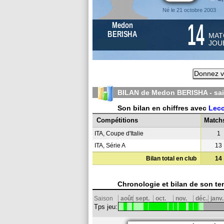
Né le 21 octobre 2003
14
Medon
BERISHA
MAT
JOU
Donnez v
BILAN de Medon BERISHA - sa
Son bilan en chiffres avec
Lec
Compétitions
Match
ITA, Coupe d'Italie
1
ITA, Série A
13
Bilan total en club
14
Chronologie et bilan de son te
Saison
août
sept.
oct.
nov.
déc.
janv.
Tps jeu: