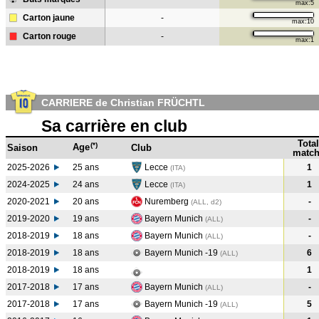
max:5
Carton jaune
-
max:10
Carton rouge
-
max:1
CARRIERE de Christian FRÜCHTL
Sa carrière en club
Total
(*)
Age
Saison
Club
match
2025-2026
25 ans
Lecce
1
(ITA)
2024-2025
24 ans
Lecce
1
(ITA
)
2020-2021
20 ans
Nuremberg
-
(ALL, d2)
2019-2020
19 ans
Bayern Munich
-
(ALL
)
2018-2019
18 ans
Bayern Munich
-
(ALL
)
2018-2019
18 ans
Bayern Munich -19
6
(ALL
)
2018-2019
18 ans
1
2017-2018
17 ans
Bayern Munich
-
(ALL
)
2017-2018
17 ans
Bayern Munich -19
5
(ALL
)