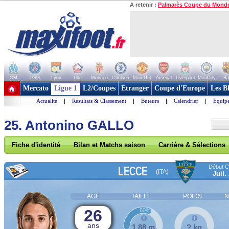
A retenir :
Palmarès Coupe du Mond
OM
PSG
Lyon
Lille
Monaco
Chelsea
Man Utd
Arsenal
Liverpool
ManCity
Ba
+ de clubs
Mercato
Ligue 1
L2/Coupes
Etranger
Coupe d'Europe
Les B
Actualité
|
Résultats & Classement
|
Buteurs
|
Calendrier
|
Equipe
25. Antonino GALLO
Fiche d'identité
Bilan et Matchs saison
Carrière & Sélections
Début Co
LECCE
(ITA)
Juil.
AGE
TAILLE
POIDS
N
26
60%
ans
1,88 m
? kg