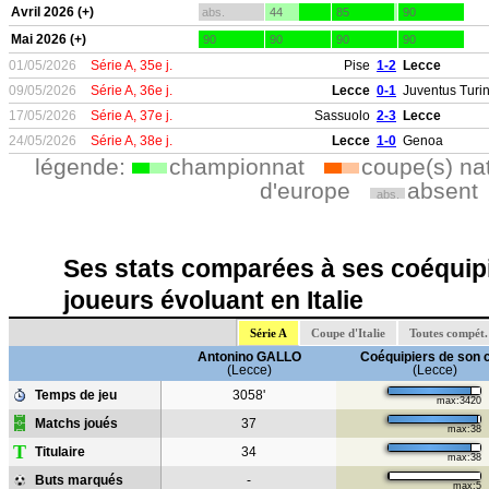
Avril 2026 (+)
abs.
44
85
90
Mai 2026 (+)
90
90
90
90
01/05/2026
Série A, 35e j.
Pise
1-2
Lecce
09/05/2026
Série A, 36e j.
Lecce
0-1
Juventus Turi
17/05/2026
Série A, 37e j.
Sassuolo
2-3
Lecce
24/05/2026
Série A, 38e j.
Lecce
1-0
Genoa
légende:
championnat
coupe(s) na
d'europe
absent
abs.
Ses stats comparées à ses coéquipi
joueurs évoluant en Italie
Série A
Coupe d'Italie
Toutes compét.
Antonino GALLO
Coéquipiers de son 
(Lecce)
(Lecce)
Temps de jeu
3058'
max:3420
Matchs joués
37
max:38
T
Titulaire
34
max:38
Buts marqués
-
max:5