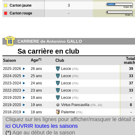
Carton jaune
3
max:10
Carton rouge
-
max:1
CARRIERE de Antonino GALLO
Sa carrière en club
Total
(*)
Age
Saison
Club
match
2025-2026
26 ans
Lecce
39
(ITA)
2024-2025
25 ans
Lecce
33
(ITA
)
2023-2024
24 ans
Lecce
37
(ITA
)
2022-2023
23 ans
Lecce
33
(ITA
)
2019-2020
19 ans
Lecce
-
(ITA
)
2019-2020
19 ans
Virtus Francavilla
8
(ITA, d3)
2018-2019
18 ans
Palerme
-
(ITA
)
Cliquez sur les lignes pour afficher/masquer le détai
ici OUVRIR toutes les saisons
(*)
Age au début de la saison