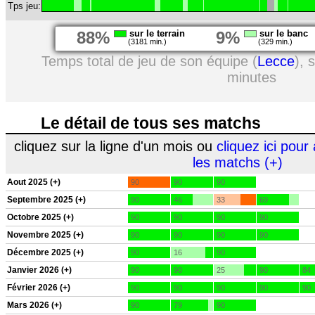
Tps jeu:
88%
sur le terrain
9%
sur le banc
(3181 min.)
(329 min.)
Temps total de jeu de son équipe (
Lecce
), 
minutes
Le détail de tous ses matchs
cliquez sur la ligne d'un mois ou
cliquez ici pour 
les matchs (+)
Aout 2025 (+)
90
90
90
Septembre 2025 (+)
90
46
33
69
Octobre 2025 (+)
90
90
90
90
Novembre 2025 (+)
90
90
90
90
Décembre 2025 (+)
90
16
90
Janvier 2026 (+)
90
90
25
90
84
Février 2026 (+)
90
90
90
90
90
Mars 2026 (+)
90
79
90