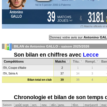
Né le 5 janvier 2000 à Palermo
39
3181
Antonino
&
GALLO
MATCHS
JOUES
*
(
)
(*) Matchs officiels e
Donnez votre avis sur
Antonino GA
BILAN de Antonino GALLO - saison
2025/2026
Son bilan en chiffres avec
Lecce
Compétitions
Matchs
Titu.
Rempl.
Ban
?
?
?
ITA, Coupe d'Italie
2
1
1
-
ITA, Série A
37
34
3
-
Bilan total en club
39
35
4
-
Chronologie et bilan de son temps 
Saison
août
sept.
oct.
nov.
déc.
janv.
févr.
mars
avril
mai