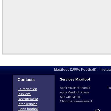
Maxifoot (100% Football) : l'actua
Services Maxifoot
Contacts
Appli Maxifoot Android
Flu
La rédaction
Appli Maxifoot iPhone
Publicité
Site web Mobile
Recrutement
Choix de consentement
Infos légales
Liens football