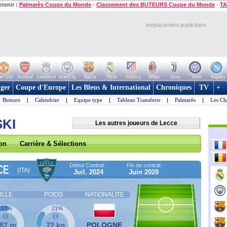
etenir :
Palmarès Coupe du Monde
-
Classement des BUTEURS Coupe du Monde
-
TA
emplacement publicitaire
n Utd
Arsenal
Liverpool
ManCity
Barca
Real
Atletico
Milan
Juve
Inter
Naples
ger
Coupe d'Europe
Les Bleus & International
Chroniques
TV
+
Buteurs
|
Calendrier
|
Equipe type
|
Tableau Transferts
|
Palmarès
|
Les Cl
SKI
Les autres joueurs de Lecce
son
Carrière & Sélections
Début Contrat :
Fin de contrat :
CE
(ITA)
Juil. 2024
Juin 2028
ILLE
POIDS
NATIONALITE
53%
21%
,87 m
72 kg
POLOGNE