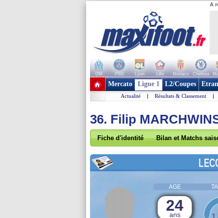
A r
OM
PSG
Lyon
Lille
Monaco
Chelsea
Ma
+ de clubs
Mercato
Ligue 1
L2/Coupes
Etran
Actualité
|
Résultats & Classement
|
36. Filip MARCHWIN
Fiche d'identité
Bilan et Matchs sai
LEC
AGE
TA
24
ans
1