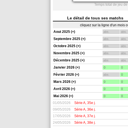
Temps total de jeu de
Le détail de tous ses matchs
cliquez sur la ligne d'un mois 
Aout 2025 (+)
abs.
abs.
Septembre 2025 (+)
abs.
abs.
Octobre 2025 (+)
abs.
abs.
Novembre 2025 (+)
abs.
abs.
Décembre 2025 (+)
abs.
abs.
Janvier 2026 (+)
0
0
Février 2026 (+)
abs.
0
Mars 2026 (+)
0
0
Avril 2026 (+)
0
0
Mai 2026 (+)
0
0
01/05/2026
Série A, 35e j.
09/05/2026
Série A, 36e j.
17/05/2026
Série A, 37e j.
24/05/2026
Série A, 38e j.