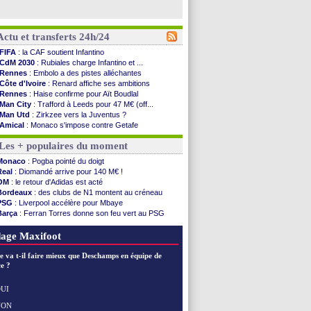
Actu et transferts 24h/24
FIFA
: la CAF soutient Infantino
CdM 2030
: Rubiales charge Infantino et ...
Rennes
: Embolo a des pistes alléchantes
Côte d'Ivoire
: Renard affiche ses ambitions
Rennes
: Haise confirme pour Aït Boudlal
Man City
: Trafford à Leeds pour 47 M€ (off...
Man Utd
: Zirkzee vers la Juventus ?
Amical
: Monaco s'impose contre Getafe
Nantes
: Der Zakarian et sa relation avec Kita
Les + populaires du moment
OM
: le club prêt à libérer Kondogbia ?
Monaco
: le message touchant d'Akliouche
Monaco
: Pogba pointé du doigt
FIFA
: Tebas en remet une couche
Real
: Diomandé arrive pour 140 M€ !
FIFA
: l'UEFA maintient la pression
OM
: le retour d'Adidas est acté
PSG
: Tebas encense Luis Enrique
Bordeaux
: des clubs de N1 montent au créneau
Real
: Vinicius jusqu'en 2032 (officiel)
PSG
: Liverpool accélère pour Mbaye
Lyon
: Mangala va rejoindre Getafe
Barça
: Ferran Torres donne son feu vert au PSG
OM
: une offre refusée pour Aguerd
PSG
: Luis Enrique satisfait malgré tout
Real
: c'est confirmé pour Vinicius
Man City
: Rodri préfère le Barça au Real !
age Maxifoot
Troyes
: Junior Diaz jusqu'en 2030 (officiel)
PSG
: Akliouche a signé (officiel)
e va t-il faire mieux que Deschamps en équipe de
OM
: une offre pour Bulka
e ?
PSG
: contrat signé pour Akliouche
Ouganda
: Owori battu à mort à Kampala
UI
Arsenal
: Arteta veut créer une dynastie
NON
Voir les brèves précédentes