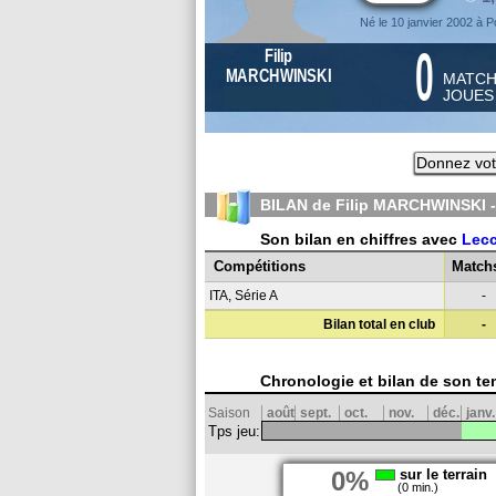
Né le 10 janvier 2002 à 
0
Filip
MARCHWINSKI
MATC
JOUE
Donnez vot
BILAN de Filip MARCHWINSKI 
Son bilan en chiffres avec
Lec
Compétitions
Match
ITA, Série A
-
Bilan total en club
-
Chronologie et bilan de son te
Saison
août
sept.
oct.
nov.
déc.
janv.
Tps jeu:
0%
sur le terrain
(0 min.)