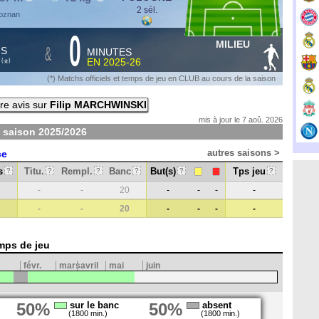
2 sél.
Poznan
0
MILIEU
&
HS
MINUTES
S
EN
2025-26
*
(
)
(*) Matchs officiels et temps de jeu en CLUB au cours de la saison
re avis sur
Filip MARCHWINSKI
mis à jour le 7 aoû. 2026
- saison
2025/2026
autres saisons >
ce
s
Titu.
Rempl.
Banc
But(s)
Tps jeu
?
?
?
?
?
?
-
-
20
-
-
-
-
-
-
20
-
-
-
-
mps de jeu
févr.
mars
avril
mai
juin
50%
sur le banc
50%
absent
(1800 min.)
(1800 min.)