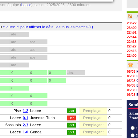
 son équipe (
Lecce
), saison 2025/2026 : 3600 minutes
23h22
ou
cliquez ici pour afficher le détail de tous les matchs (+)
23h00
22h51
abs.
22h44
22h38
abs.
abs.
22h27
abs.
abs.
22h15
22h00
abs.
abs.
21h48
21h39
abs.
21h26
05/08
0
0
0
abs.
21h05
05/08
20h47
0
0
0
05/08
20h30
05/08
20h18
0
05/08
20h04
06/08
0
0
19h47
06/08
19h34
0
0
06/08
Sond
19h14
Pise
1-2
Lecce
Remplaçant
0'
Vict.
19h06
Zidan
18h50
Lecce
0-1
Juventus Turin
Remplaçant
0'
Franc
Déf.
18h30
Sassuolo
2-3
Lecce
Remplaçant
0'
18h20
Vict.
O
17h58
Lecce
1-0
Genoa
Remplaçant
0'
Vict.