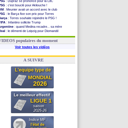
PSG
: Dupraz se prononce pour la LdC
PSG
: c'est bouclé pour Akliouche !
OM
: Meunier avait un accord avec le club
PSG
: le Barça fixe son prix pour Torres
Barça
: Torres souhaite rejoindre le PSG !
FIFA
: Infantino sollicite Trump
Argentine
: quand Medina recadre... sa mère
Real
: le démenti de Leipzig pour Diomandé
OM
: Paixão attire un 2e club anglais
FIFA
: le conseiller d'Infantino démissionne !
VIDEOS populaires du moment
Voir toutes les vidéos
A SUIVRE
L'equipe type de
MONDIAL
2026
Le meilleur effectif
LIGUE 1
saison
2025-26
Indice MF :
l'état de