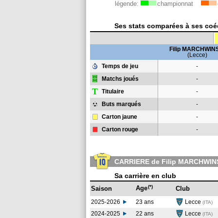
légende:
championnat
Ses stats comparées à ses coéqu
Filip MARCHWIN
(Lecce)
Temps de jeu
-
Matchs joués
-
T
Titulaire
-
Buts marqués
-
Carton jaune
-
Carton rouge
-
CARRIERE de Filip MARCHWIN
Sa carrière en club
(*)
Age
Saison
Club
2025-2026
23 ans
Lecce
(ITA)
2024-2025
22 ans
Lecce
(ITA
)