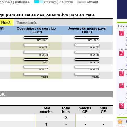
coupe(s) nationale
coupe(s) d'europe
absent
abs.
ipiers et à celles des joueurs évoluant en Italie
Série A
Toutes compét.
Les 
SKI
Coéquipiers de son club
Joueurs du même pays
1
(Lecce)
(Italie)
max:3420
max:3420
max:38
max:38
2
max:38
max:38
max:5
max:17
max:10
max:12
3
max:1
max:2
4
SKI
5
Total
Total
matchs
buts
matchs
buts
CE
CE
-
0
-
-
3
-
-
-