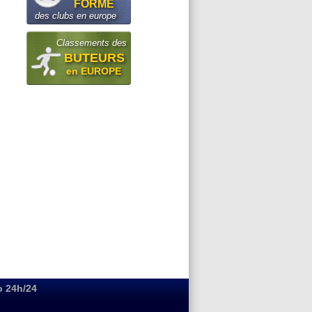
FORME
des clubs en europe
Classements des
BUTEURS
en EUROPE
o 24h/24