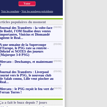
Voter
Voir les resultats
-
Voir les sondages précédents
articles populaires du moment
(06/08)
Journal des Transferts : la volte-face
de Rodri, l'OM finalise deux ventes
importantes, Vinicius et Diomandé
agitent le Real...
(05/08)
A une semaine de la Supercoupe
d'Europe, le PSG rate sa rentrée -
Débrief et NOTES des joueurs
(Majorque 3-0 PSG)
(05/08)
Mercato : Deschamps, et maintenant
?
(05/08)
Journal des Transferts : Liverpool
tourné vers le PSG, le nouveau club
de Salah connu, Lille veut piocher au
Real...
(06/08)
Mercato : le PSG reçoit le feu vert de
Ferran Torres !
Ça a fait le buzz depuis 7 jours