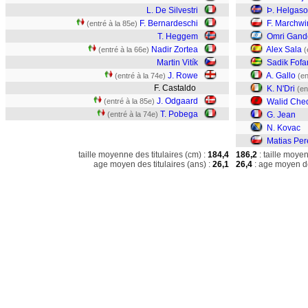
L. De Silvestri
Þ. Helgas
F. Bernardeschi
F. Marchwi
(entré à la 85e)
T. Heggem
Omri Gand
Nadir Zortea
Alex Sala
(entré à la 66e)
(
Martin Vitík
Sadik Fofa
J. Rowe
A. Gallo
(entré à la 74e)
(en
F. Castaldo
K. N'Dri
(en
J. Odgaard
(entré à la 85e)
Walid Che
T. Pobega
(entré à la 74e)
G. Jean
N. Kovac
Matias Per
taille moyenne des titulaires (cm) :
184,4
186,2
: taille moye
age moyen des titulaires (ans) :
26,1
26,4
: age moyen de