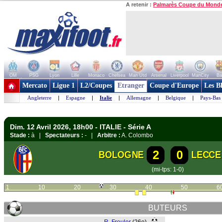
A retenir :
Palmarès Coupe du Mond
OM
PSG
Lyon
Lille
Monaco
Chelsea
Man Utd
Arsenal
Liverpool
ManCity
Ba
+ de clubs
Mercato
Ligue 1
L2/Coupes
Etranger
Coupe d'Europe
Les B
Angleterre
|
Espagne
|
Italie
|
Allemagne
|
Belgique
|
Pays-Bas
Dim. 12 Avril 2026, 18h00 - ITALIE - Série A
Stade :
à |
Spectateurs :
- |
Arbitre :
A. Colombo
2
0
BOLOGNE
LECCE
(mi-tps: 1-0)
1
10
20
30
40
50
6
BUTEURS