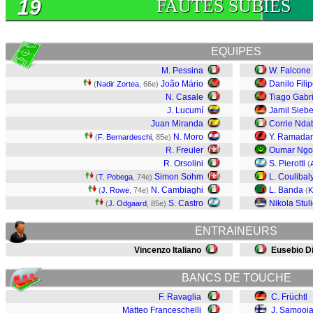
19
FAUTES SUBIES
EQUIPES
M. Pessina
W. Falcone
João Mário
Danilo Fili
(
Nadir Zortea
, 66e)
N. Casale
Tiago Gabri
J. Lucumí
Jamil Siebe
Juan Miranda
Corrie Nda
N. Moro
Y. Ramadan
(
F. Bernardeschi
, 85e)
R. Freuler
Oumar Ng
R. Orsolini
S. Pierotti
(
Simon Sohm
L. Coulibal
(
T. Pobega
, 74e)
N. Cambiaghi
L. Banda
(
J. Rowe
, 74e)
(
K
S. Castro
Nikola Stuli
(
J. Odgaard
, 85e)
ENTRAINEURS
Vincenzo Italiano
Eusebio D
BANCS DE TOUCHE
F. Ravaglia
C. Früchtl
Matteo Franceschelli
J. Samooj