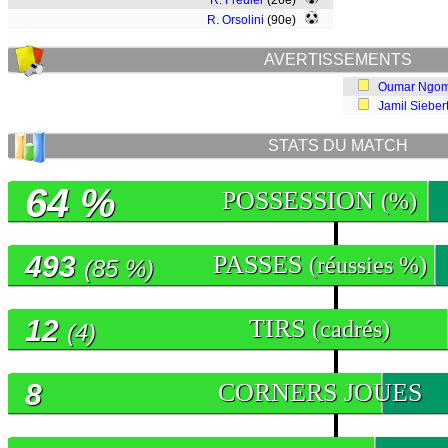
R. Freuler
(26e)
R. Orsolini
(90e)
AVERTISSEMENTS
Oumar Ngo
Jamil Sieber
STATS DU MATCH
64 %
POSSESSION
(%)
493
PASSES
(réussies %)
(85 %)
12
TIRS
(cadrés)
(4)
8
CORNERS JOUES