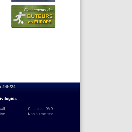
Classements des
BUTEURS
en EUROPE
o 24h/24
ivilégiés
ball
Cinema et DVD
Live
Non au racisme
)