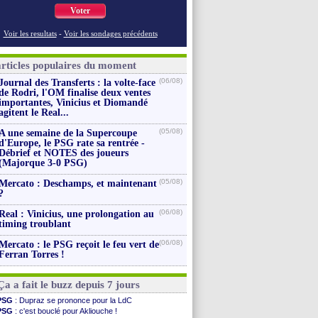
Voter
Voir les resultats
-
Voir les sondages précédents
articles populaires du moment
(06/08)
Journal des Transferts : la volte-face
de Rodri, l'OM finalise deux ventes
importantes, Vinicius et Diomandé
agitent le Real...
(05/08)
A une semaine de la Supercoupe
d'Europe, le PSG rate sa rentrée -
Débrief et NOTES des joueurs
(Majorque 3-0 PSG)
(05/08)
Mercato : Deschamps, et maintenant
?
(06/08)
Real : Vinicius, une prolongation au
timing troublant
(06/08)
Mercato : le PSG reçoit le feu vert de
Ferran Torres !
Ça a fait le buzz depuis 7 jours
PSG
: Dupraz se prononce pour la LdC
PSG
: c'est bouclé pour Akliouche !