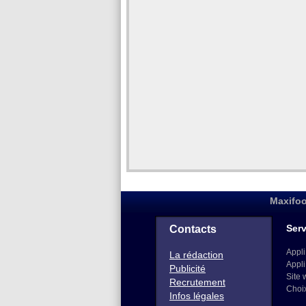
Maxifoo
Serv
Contacts
Appli
La rédaction
Appli
Publicité
Site 
Recrutement
Choi
Infos légales