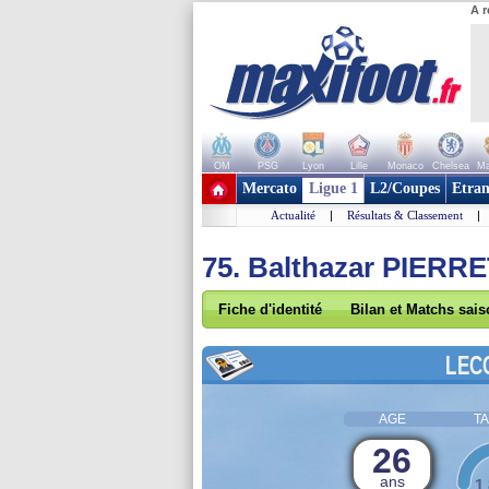
A r
OM
PSG
Lyon
Lille
Monaco
Chelsea
Ma
+ de clubs
Mercato
Ligue 1
L2/Coupes
Etran
Actualité
|
Résultats & Classement
|
75. Balthazar PIERR
Fiche d'identité
Bilan et Matchs sai
LEC
AGE
TA
26
ans
1