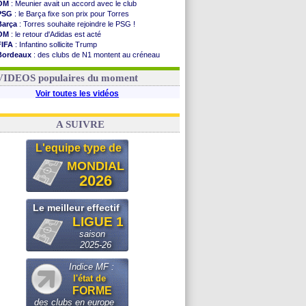
OM
: Meunier avait un accord avec le club
PSG
: le Barça fixe son prix pour Torres
Barça
: Torres souhaite rejoindre le PSG !
OM
: le retour d'Adidas est acté
FIFA
: Infantino sollicite Trump
Bordeaux
: des clubs de N1 montent au créneau
Argentine
: quand Medina recadre... sa mère
Real
: le démenti de Leipzig pour Diomandé
VIDEOS populaires du moment
Voir toutes les vidéos
A SUIVRE
L'equipe type de
MONDIAL
2026
Le meilleur effectif
LIGUE 1
saison
2025-26
Indice MF :
l'état de
FORME
des clubs en europe