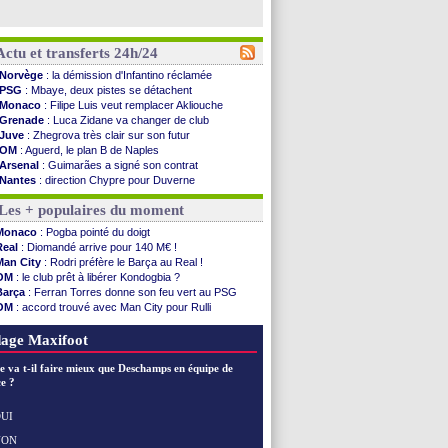
Actu et transferts 24h/24
Norvège
: la démission d'Infantino réclamée
PSG
: Mbaye, deux pistes se détachent
Monaco
: Filipe Luis veut remplacer Akliouche
Grenade
: Luca Zidane va changer de club
Juve
: Zhegrova très clair sur son futur
OM
: Aguerd, le plan B de Naples
Arsenal
: Guimarães a signé son contrat
Nantes
: direction Chypre pour Duverne
Monaco
: le remplaçant d'Akliouche en ...
Les + populaires du moment
Man Utd
: Bayindir signe au Celta (officiel)
Man City
: Enzo Fernandez pour l'après-Rodri ?
Monaco
: Pogba pointé du doigt
Naples
: l'option Monaco pour Lukaku !
Real
: Diomandé arrive pour 140 M€ !
OM
: Lucas Perri a été approché
Man City
: Rodri préfère le Barça au Real !
PSG
: le coach de l'Ajax insiste pour Godts
OM
: le club prêt à libérer Kondogbia ?
PSG
: une 2e offre en préparation pour Godts
Barça
: Ferran Torres donne son feu vert au PSG
Francfort
: Dina Ebimbe signe à Schalke (off.)
OM
: accord trouvé avec Man City pour Rulli
Strasbourg
: Saïdou Sow prêté à Nantes (off.)
PSG
: l'étonnante rumeur Gusto
Monaco
: Filipe Luis aimerait garder Balogun
PSG
: Luis Enrique satisfait malgré tout
age Maxifoot
Dortmund
: Newcastle est prévenu pour Nmecha
Barça
: première offre à 45 M€ pour Rodri ?
e va t-il faire mieux que Deschamps en équipe de
Argentine
: le soutien très appuyé à Infantino
e ?
Tottenham
: Van de Ven va prolonger
Barça
: l'agent de Rodri confirme !
UI
FIFA
: la CAF soutient Infantino
NON
Voir les brèves précédentes