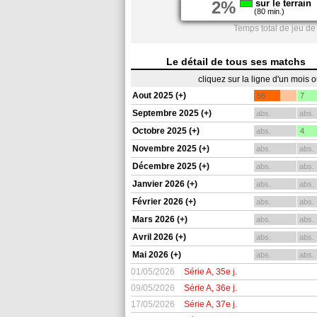
2%
sur le terrain
(80 min.)
Temps total de jeu de
Le détail de tous ses matchs
cliquez sur la ligne d'un mois 
Aout 2025 (+)
56
7
Septembre 2025 (+)
abs.
abs.
Octobre 2025 (+)
abs.
4
Novembre 2025 (+)
abs.
abs.
Décembre 2025 (+)
abs.
abs.
Janvier 2026 (+)
abs.
abs.
Février 2026 (+)
abs.
abs.
Mars 2026 (+)
abs.
abs.
Avril 2026 (+)
abs.
abs.
Mai 2026 (+)
abs.
abs.
01/05/2026
Série A, 35e j.
09/05/2026
Série A, 36e j.
17/05/2026
Série A, 37e j.