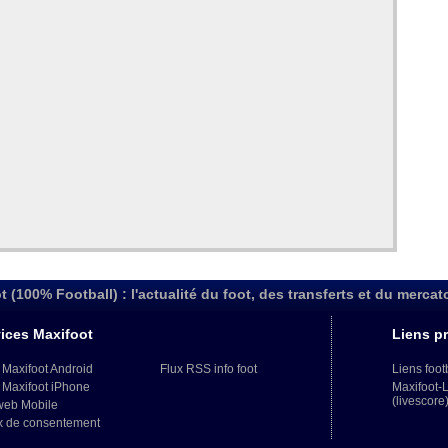
t (100% Football) : l'actualité du foot, des transferts et du mercat
ices Maxifoot
Liens pr
 Maxifoot Android
Flux RSS info foot
Liens foot
 Maxifoot iPhone
Maxifoot-
(livescore
web Mobile
x de consentement