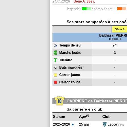
24/05/2026
Série A, 38e j.
légende:
championnat
Ses stats comparées à ses coéqu
Série A
Balthazar PIERR
(Lecce)
Temps de jeu
24'
Matchs joués
3
T
Titulaire
-
Buts marqués
-
Carton jaune
-
Carton rouge
-
CARRIERE de Balthazar PIERR
Sa carrière en club
(*)
Age
Saison
Club
2025-2026
25 ans
Lecce
(ITA)