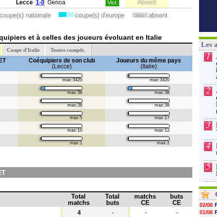
Lecce
1-0
Genoa
Absent
Vict.
coupe(s) nationale
coupe(s) d'europe
absent
abs.
ipiers et à celles des joueurs évoluant en Italie
Les 
Coupe d'Italie
Toutes compét.
1
ET
Coéquipiers de son club
Joueurs du même pays
(Lecce)
(Italie)
max:3420
max:3420
2
max:38
max:38
max:38
max:38
max:5
max:17
3
max:10
max:12
4
max:1
max:2
5
ET
Total
Total
matchs
buts
matchs
buts
CE
CE
02/08
4
-
-
-
01/08