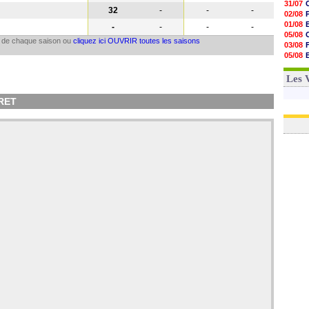
31/07
32
-
-
-
02/08
01/08
-
-
-
-
05/08
il de chaque saison ou
cliquez ici OUVRIR toutes les saisons
03/08
05/08
03/08
03/08
Les 
RRET