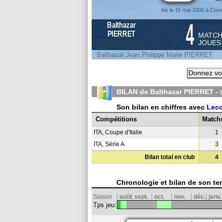
Né le 15 mai 2000 à Corm
4
Balthazar
PIERRET
MATC
JOUE
Balthazar Jean Philippe Marie PIERRET
Donnez vot
BILAN de Balthazar PIERRET -
Son bilan en chiffres avec
Lec
Compétitions
Match
ITA, Coupe d'Italie
1
ITA, Série A
3
Bilan total en club
4
Chronologie et bilan de son te
Saison
août
sept.
oct.
nov.
déc.
janv.
Tps jeu: