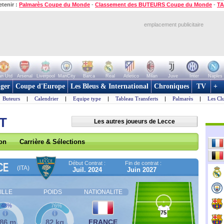
etenir :
Palmarès Coupe du Monde
-
Classement des BUTEURS Coupe du Monde
-
TA
emplacement publicitaire
n Utd
Arsenal
Liverpool
ManCity
Barca
Real
Atletico
Milan
Juve
Inter
Naples
ger
Coupe d'Europe
Les Bleus & International
Chroniques
TV
+
Buteurs
|
Calendrier
|
Equipe type
|
Tableau Transferts
|
Palmarès
|
Les Cl
ET
Les autres joueurs de Lecce
son
Carrière & Sélections
Début Contrat :
Fin de contrat :
CE
(ITA)
Juil. 2024
Juin 2027
ILLE
POIDS
NATIONALITE
48%
76%
75
,86 m
82 kg
FRANCE