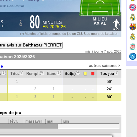
eilles-en-Parisis
80
MILIEU
&
HS
MINUTES
AXIAL
S
EN
2025-26
*
(
)
(*) Matchs officiels et temps de jeu en CLUB au cours de la saison
re avis sur
Balthazar PIERRET
mis à jour le 7 aoû. 2026
 saison
2025/2026
autres saisons >
ce
s
Titu.
Rempl.
Banc
But(s)
Tps jeu
?
?
?
?
?
?
1
-
-
-
-
-
56'
-
3
1
-
-
-
24'
1
3
1
-
-
-
80'
mps de jeu
févr.
mars
avril
mai
juin