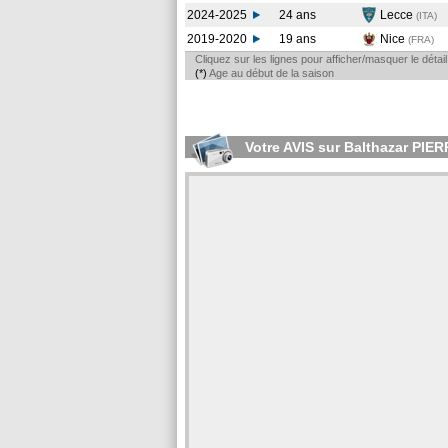
2024-2025
24 ans
Lecce
(ITA
)
2019-2020
19 ans
Nice
(FRA
)
Cliquez sur les lignes pour afficher/masquer le déta
(*)
Age au début de la saison
Votre AVIS sur Balthazar PIE