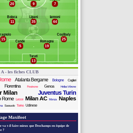
ojvoda
20
9
7
Banc des remplaçants
Sassuolo
errone
z
erini
Boloca
Lipani
Iannoni
oberto
oro
11
35
44
iego Carlos
kjellerup
molcic
oné
amón
eragnolo
Coulibaly
horstvedt
lle
15
25
ranckx
Cande
Romagna
vlina
5
19
uharemovic
gorito
denthal
Turati
alukiewicz
13
ig
cchi
 A - les fiches CLUB
talino
Rome
Atalanta Bergame
Bologne
Cagliari
Fiorentina
Genoa
Frosinone
Hellas Vérone
er Milan
Juventus Turin
Milan AC
Naples
o Rome
Lecce
Monza
Udinese
Torino
ana
Sassuolo
age Maxifoot
e va t-il faire mieux que Deschamps en équipe de
e ?