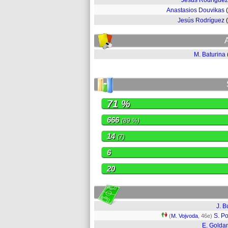
Jesús Rodríguez
Anastasios Douvikas
Jesús Rodríguez
M. Baturina
71 %
666
(89 %)
14
(7)
6
20
J. B
S. P
(
M. Vojvoda
, 46e)
E. Golda