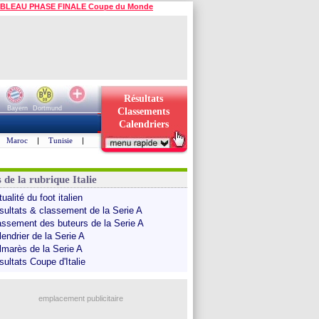
BLEAU PHASE FINALE Coupe du Monde
Résultats
Bayern
Dortmund
Classements
Calendriers
Maroc
|
Tunisie
|
 de la rubrique Italie
ualité du foot italien
sultats & classement de la Serie A
assement des buteurs de la Serie A
endrier de la Serie A
lmarès de la Serie A
sultats Coupe d'Italie
emplacement publicitaire