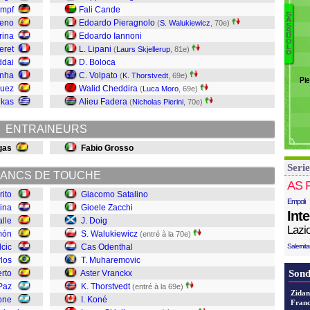
V
empf
Fali Cande
P
S
A
reno
Edoardo Pieragnolo
(
S. Walukiewicz
, 70e)
S
Pa
Pi
S
rina
Edoardo Iannoni
U
R
O
M
L
eret
L. Lipani
(
Laurs Skjellerup
, 81e)
D
O
S
ddai
D. Boloca
S
K
unha
C. Volpato
(
K. Thorstvedt
, 69e)
R
Pi
T
guez
Walid Cheddira
(
Luca Moro
, 69e)
Va
V
ikas
Alieu Fadera
(
Nicholas Pierini
, 70e)
Ca
M
Vi
O
ENTRAINEURS
W
Do
gas
Fabio Grosso
Za
Serie
Sa
ANCS DE TOUCHE
AS 
rito
Giacomo Satalino
Empoli
ina
Gioele Zacchi
Int
alle
J. Doig
Lazi
món
S. Walukiewicz
(entré à la 70e)
lcic
Cas Odenthal
Salernit
los
T. Muharemovic
Sond
rto
Aster Vranckx
Paz
K. Thorstvedt
(entré à la 69e)
Zidan
one
I. Koné
Franc