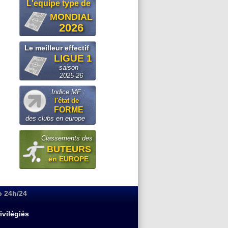
L'equipe type de
MONDIAL
2026
Le meilleur effectif
LIGUE 1
saison
2025-26
Indice MF :
l'état de
FORME
des clubs en europe
Classements des
BUTEURS
en EUROPE
o 24h/24
ivilégiés