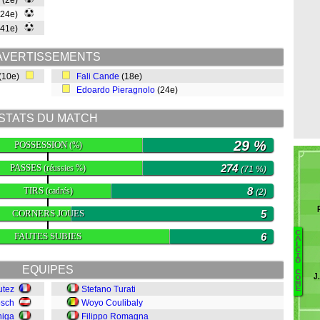
(2e)
(24e)
(41e)
AVERTISSEMENTS
(10e)
Fali Cande
(18e)
Edoardo Pieragnolo
(24e)
STATS DU MATCH
29 %
POSSESSION
(%)
PASSES
274
(réussies %)
(71 %)
TIRS
8
(cadrés)
(2)
CORNERS JOUES
5
C
FAUTES SUBIES
6
A
L
C
Ce
I
O
EQUIPES
C
J
Ô
K
M
utez
Stefano Turati
E
M
osch
Woyo Coulibaly
P
niga
Filippo Romagna