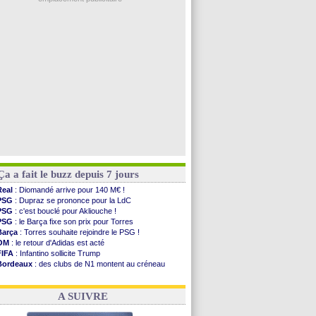
Arsenal
: Naples vise Gabriel Jesus
Real
: Mastantuono prêté à la Fiorentina (off.)
Man City
: accord avec le Barça pour Rodri ?
Rennes
: Haise a prolongé (officiel)
Palace
: Tomiyasu a convaincu (officiel)
Voir les brèves précédentes
Ça a fait le buzz depuis 7 jours
Real
: Diomandé arrive pour 140 M€ !
PSG
: Dupraz se prononce pour la LdC
PSG
: c'est bouclé pour Akliouche !
PSG
: le Barça fixe son prix pour Torres
Barça
: Torres souhaite rejoindre le PSG !
OM
: le retour d'Adidas est acté
FIFA
: Infantino sollicite Trump
Bordeaux
: des clubs de N1 montent au créneau
Argentine
: quand Medina recadre... sa mère
Real
: le démenti de Leipzig pour Diomandé
A SUIVRE