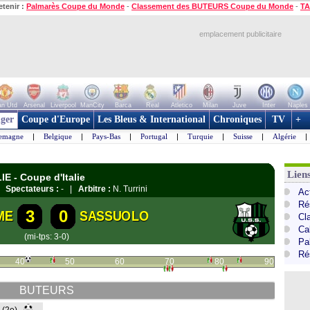
etenir :
Palmarès Coupe du Monde
-
Classement des BUTEURS Coupe du Monde
-
TA
emplacement publicitaire
n Utd
Arsenal
Liverpool
ManCity
Barca
Real
Atletico
Milan
Juve
Inter
Naples
ger
Coupe d'Europe
Les Bleus & International
Chroniques
TV
+
lemagne
|
Belgique
|
Pays-Bas
|
Portugal
|
Turquie
|
Suisse
|
Algérie
|
Liens
IE - Coupe d'Italie
 |
Spectateurs :
- |
Arbitre :
N. Turrini
Act
Ré
3
0
ME
SASSUOLO
Cl
Cal
(mi-tps: 3-0)
Pa
Ré
40
50
60
70
80
90
BUTEURS