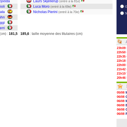
ojvoda
Laurs Skjellerup
(entré à la 81e)
oli
Luca Moro
(entré à la 69e)
O
ata
Nicholas Pierini
(entré à la 70e)
ühn
ggi
erri
(cm) :
181,5
185,6
: taille moyenne des titulaires (cm)
23h09
22h50
22h35
22h18
22h00
21h42
21h10
20h46
20h30
20h01
19h18
05/08
19h09
06/08
18h48
06/08
18h37
06/08
18h29
06/08
17h58
06/08
17h46
06/08
17h32
06/08
17h16