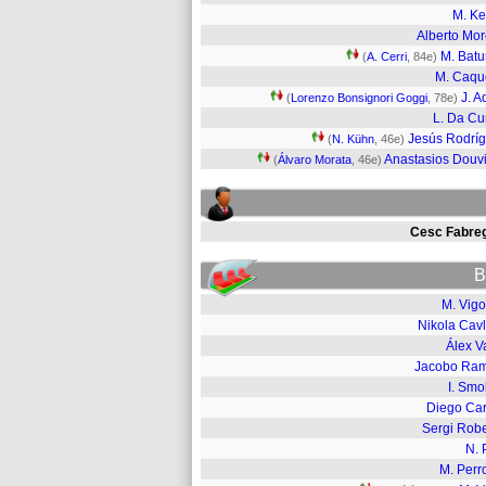
M. K
Alberto Mo
M. Batu
(
A. Cerri
, 84e)
M. Caqu
J. A
(
Lorenzo Bonsignori Goggi
, 78e)
L. Da C
Jesús Rodrí
(
N. Kühn
, 46e)
Anastasios Douv
(
Álvaro Morata
, 46e)
Cesc Fabre
B
M. Vigo
Nikola Cavl
Álex V
Jacobo Ra
I. Smo
Diego Car
Sergi Robe
N. 
M. Perr