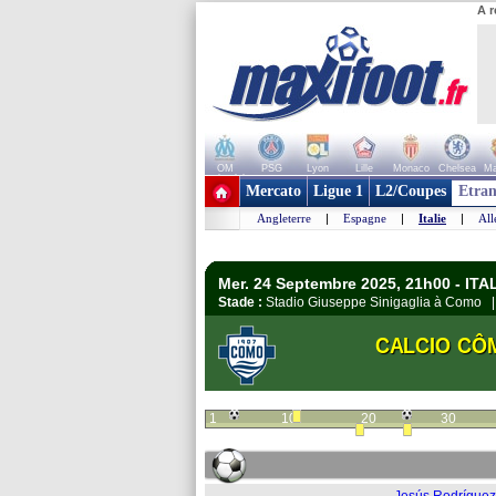
A r
OM
PSG
Lyon
Lille
Monaco
Chelsea
Ma
+ de clubs
Mercato
Ligue 1
L2/Coupes
Etran
Angleterre
|
Espagne
|
Italie
|
Al
Mer. 24 Septembre 2025, 21h00 - ITAL
Stade :
Stadio Giuseppe Sinigaglia à Como
CALCIO CÔ
1
10
20
30