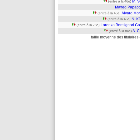
M. V
(entré à la 46e)
Matteo Papacci
Álvaro Mor
(entré à la 46e)
N. K
(entré à la 46e)
Lorenzo Bonsignori Go
(entré à la 78e)
A. C
(entré à la 84e)
taille moyenne des titulaires 