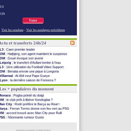
UI
NON
Voter
Voir les resultats
-
Voir les sondages précédents
Actu et transferts 24h/24
L3
: Caen premier leader
OM
: Højbjerg, son agent maintient le suspense
OM
: Gouiri évoque son avenir
Leipzig
: le transfert d'Asllani tombe à l'eau
L3
: 1ère utilisation du Football Video Support
OM
: Benatia envoie une pique à Longoria
Villarreal
: Al-Ahli veut Pape Gueye
Lyon
: la dernière saison de Fonseca ?
OM
: un nouveau prétendant pour Højbjerg
Les + populaires du moment
Brest
: un gardien norvégien en approche ?
OM
: McCourt a versé 120 M€ en 2026
Monaco
: Pogba pointé du doigt
PSG
: 4 retours dans le groupe face à Man Utd ...
OM
: le club prêt à libérer Kondogbia ?
Nice
: Kevin Carlos va partir en Italie
Man City
: Rodri préfère le Barça au Real !
L1
: prison avec sursis requis contre un arbitre
Barça
: Ferran Torres donne son feu vert au PSG
Leganés
: c'est signé pour Luca Zidane (off.)
OM
: accord trouvé avec Man City pour Rulli
Atletico
: Ruggeri en route pour Aston Villa
PSG
: l'étonnante rumeur Gusto
Monaco
: Filipe Luis soutient Biereth
OM
: une offre pour Bulka
Lyon
: Mangala prêté à Getafe (officiel)
Ouganda
: Owori battu à mort à Kampala
PSG
: Nsoki va signer en Croatie
emplacement publicitaire