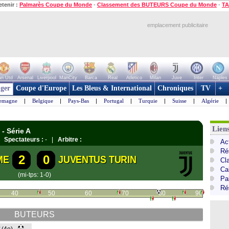
etenir :
Palmarès Coupe du Monde
-
Classement des BUTEURS Coupe du Monde
-
TA
emplacement publicitaire
n Utd
Arsenal
Liverpool
ManCity
Barca
Real
Atletico
Milan
Juve
Inter
Naples
ger
Coupe d'Europe
Les Bleus & International
Chroniques
TV
+
lemagne
|
Belgique
|
Pays-Bas
|
Portugal
|
Turquie
|
Suisse
|
Algérie
|
Liens
- Série A
 |
Spectateurs :
- |
Arbitre :
Act
Ré
2
0
ME
JUVENTUS TURIN
Cl
Cal
(mi-tps: 1-0)
Pa
Ré
40
50
60
70
80
90
BUTEURS