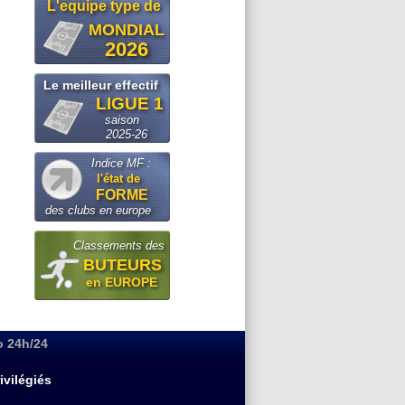
L'equipe type de
MONDIAL
2026
Le meilleur effectif
LIGUE 1
saison
2025-26
Indice MF :
l'état de
FORME
des clubs en europe
Classements des
BUTEURS
en EUROPE
o 24h/24
ivilégiés