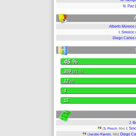
M. Kempf
N. Paz
Alberto Moreno
I. Smolcic
Diego Carlos
45 %
359
(81 %)
12
(6)
4
15
J. B
I. Smo
(
S. Posch
, 86e)
Diego Ca
(
Jacobo Ramón
, 46e)