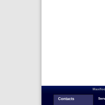
Maxifoo
Serv
Contacts