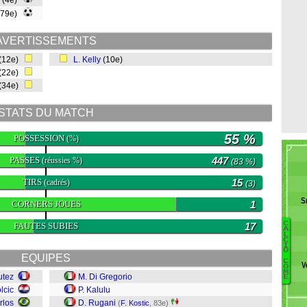
(4e)
(79e)
AVERTISSEMENTS
(12e)
L. Kelly
(10e)
(22e)
(34e)
STATS DU MATCH
55 %
POSSESSION
(%)
PASSES
447
(réussies %)
(83 %)
TIRS
15
(cadrés)
(3)
S
CORNERS JOUES
1
C
FAUTES SUBIES
17
A
L
C
Ce
I
O
EQUIPES
V
C
V
Ô
M
utez
M. Di Gregorio
E
Di
lcic
P. Kalulu
R
rlos
D. Rugani
(
F. Kostic
, 83e)