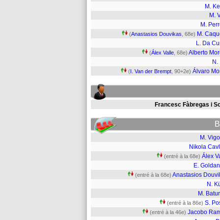
M. K
M. 
M. Per
M. Caqu
(
Anastasios Douvikas
, 68e)
L. Da C
Alberto Mo
(
Álex Valle
, 68e)
N.
Álvaro Mo
(
I. Van der Brempt
, 90+2e)
Francesc Fàbregas i So
B
M. Vigo
Nikola Cavl
Álex V
(entré à la 68e)
E. Goldan
Anastasios Douvi
(entré à la 68e)
N. K
M. Batu
S. Po
(entré à la 86e)
Jacobo Ra
(entré à la 46e)