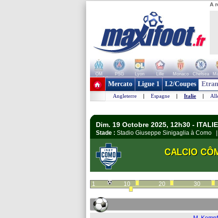
A r
OM
PSG
Lyon
Lille
Monaco
Chelsea
Ma
+ de clubs
Mercato
Ligue 1
L2/Coupes
Etran
Angleterre
|
Espagne
|
Italie
|
Al
Dim. 19 Octobre 2025, 12h30 - ITALIE 
Stade :
Stadio Giuseppe Sinigaglia à Como
CALCIO CÔ
1
10
20
30