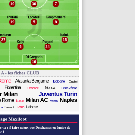
osch
10
30
7
anc des remplaçants
Juventus Turin
aturina
ühn
oão Mário
Thuram
Locatelli
Koopmeiners
ouvikas
cKennie
19
5
8
oldaniga
penda
lle
stic
vlina
mbiaso
Kalulu
zic
gorito
27
15
lahovic
Kelly
Rugani
6
24
tti
aglia
Di Gregorio
rin
16
 A - les fiches CLUB
Rome
Atalanta Bergame
Bologne
Cagliari
Fiorentina
Genoa
Frosinone
Hellas Vérone
er Milan
Juventus Turin
Milan AC
Naples
o Rome
Lecce
Monza
Udinese
Torino
ana
Sassuolo
age Maxifoot
e va t-il faire mieux que Deschamps en équipe de
e ?