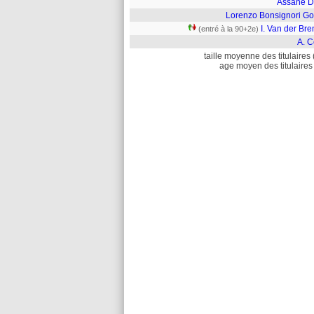
Assane D
Lorenzo Bonsignori Go
I. Van der Br
(entré à la 90+2e)
A. C
taille moyenne des titulaires 
age moyen des titulaires 