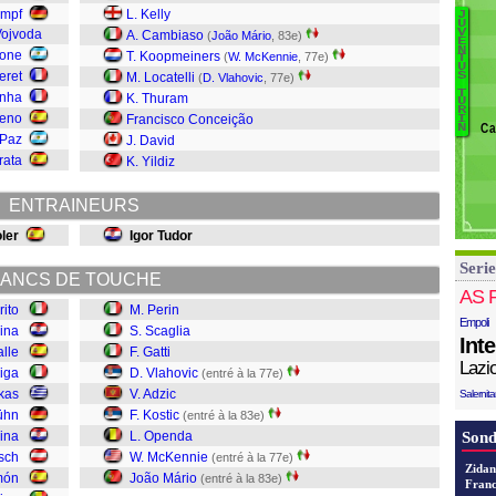
P
empf
L. Kelly
J
B
B
U
Vojvoda
V
A. Cambiaso
(
João Mário
, 83e)
E
K
J
N
rone
T. Koopmeiners
(
W. McKennie
, 77e)
T
D
U
M
eret
M. Locatelli
S
(
D. Vlahovic
, 77e)
G
O
T
unha
K. Thuram
U
Va
Ko
R
reno
Francisco Conceição
I
Ca
Ca
N
Ad
 Paz
J. David
Vi
V
rata
K. Yildiz
Ga
Sc
ENTRAINEURS
Pe
ler
Igor Tudor
Serie
ANCS DE TOUCHE
AS 
rito
M. Perin
Empoli
ina
S. Scaglia
Int
alle
F. Gatti
Lazi
iga
D. Vlahovic
(entré à la 77e)
kas
V. Adzic
Salernit
ühn
F. Kostic
(entré à la 83e)
rina
L. Openda
Sond
sch
W. McKennie
(entré à la 77e)
Zidan
món
João Mário
(entré à la 83e)
Franc