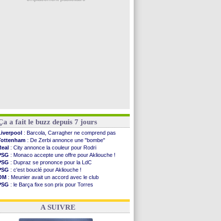
Amical
: l'OM domine Al-Shahaniya
Monaco
: Cabral a prolongé (officiel)
Atletico
: Molina va signer à la Roma
Real
: Diomandé arrive pour 140 M€ !
Arsenal
: Havertz en veut encore plus
Voir les brèves précédentes
Ça a fait le buzz depuis 7 jours
Liverpool
: Barcola, Carragher ne comprend pas
Tottenham
: De Zerbi annonce une "bombe"
Real
: City annonce la couleur pour Rodri
PSG
: Monaco accepte une offre pour Akliouche !
PSG
: Dupraz se prononce pour la LdC
PSG
: c'est bouclé pour Akliouche !
OM
: Meunier avait un accord avec le club
PSG
: le Barça fixe son prix pour Torres
OM
: accord de principe entre Rulli et Man City
Barça
: Torres souhaite rejoindre le PSG !
A SUIVRE