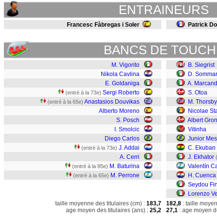
ENTRAINEURS
Francesc Fàbregas i Soler
Patrick Do
BANCS DE TOUCH
M. Vigorito
B. Siegrist
Nikola Cavlina
D. Sommar
E. Goldaniga
A. Marcand
Sergi Roberto
S. Otoa
(entré à la 73e)
Anastasios Douvikas
M. Thorsby
(entré à la 65e)
Alberto Moreno
Nicolae St
S. Posch
Albert Gro
I. Smolcic
Vitinha
Diego Carlos
Junior Mes
J. Addai
C. Ekuban
(entré à la 73e)
A. Cerri
J. Ekhator
M. Baturina
Valentín C
(entré à la 85e)
M. Perrone
H. Cuenca
(entré à la 65e)
Seydou Fin
Lorenzo Ve
taille moyenne des titulaires (cm) :
183,7
182,8
: taille moye
age moyen des titulaires (ans) :
25,2
27,1
: age moyen de