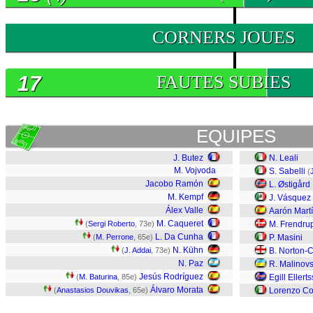
0
CORNERS JOUES
17
FAUTES SUBIES
EQUIPES
J. Butez
N. Leali
M. Vojvoda
S. Sabelli
(
Jacobo Ramón
L. Østigård
M. Kempf
J. Vásquez
Álex Valle
Aarón Mart
M. Caqueret
(
Sergi Roberto
, 73e)
M. Frendru
L. Da Cunha
(
M. Perrone
, 65e)
P. Masini
N. Kühn
(
J. Addai
, 73e)
B. Norton-C
N. Paz
R. Malinovs
Jesús Rodríguez
(
M. Baturina
, 85e)
Egill Ellert
Álvaro Morata
(
Anastasios Douvikas
, 65e)
Lorenzo C