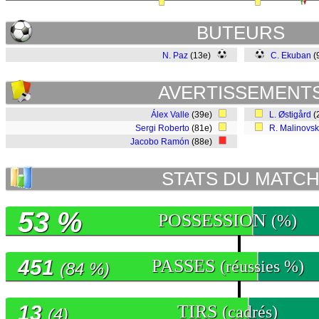
BUTEURS
N. Paz
(13e)
C. Ekuban
(
AVERTISSEMENT
Álex Valle
(39e)
L. Østigård
(
Sergi Roberto
(81e)
R. Malinovsk
Jacobo Ramón
(88e)
STATS DU MATC
53 %
POSSESSION
(%)
451
PASSES
(réussies %)
(84 %)
13
TIRS
(cadrés)
(4)