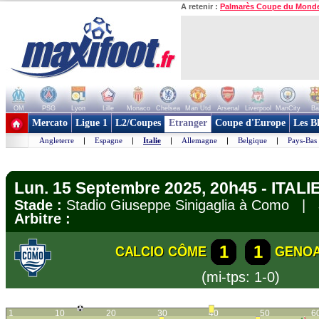
A retenir :
Palmarès Coupe du Mond
OM
PSG
Lyon
Lille
Monaco
Chelsea
Man Utd
Arsenal
Liverpool
ManCity
Ba
+ de clubs
Mercato
Ligue 1
L2/Coupes
Etranger
Coupe d'Europe
Les B
Angleterre
|
Espagne
|
Italie
|
Allemagne
|
Belgique
|
Pays-Bas
Lun. 15 Septembre 2025, 20h45 - ITALIE
Stade :
Stadio Giuseppe Sinigaglia à Como |
Arbitre :
1
1
CALCIO CÔME
GENO
(mi-tps: 1-0)
1
10
20
30
40
50
6