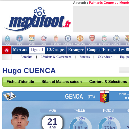
A retenir :
Palmarès Coupe du Mond
OM
PSG
Lyon
Lille
Monaco
Chelsea
Man Utd
Arsenal
Liverpool
ManCity
Ba
+ de clubs
Mercato
Ligue 1
L2/Coupes
Etranger
Coupe d'Europe
Les B
Actualité
|
Résultats & Classement
|
Buteurs
|
Calendrier
|
Equipe
Hugo CUENCA
Fiche d'identité
Bilan et Matchs saison
Carrière & Sélections
Début Co
GENOA
(ITA)
n.
AGE
TAILLE
POIDS
N
21
30%
34%
ans
1,83 m
75 kg