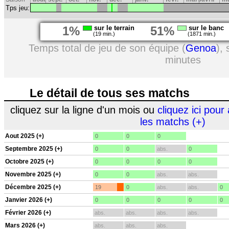
Tps jeu:
1%
sur le terrain
51%
sur le banc
(19 min.)
(1871 min.)
Temps total de jeu de son équipe (
Genoa
),
minutes
Le détail de tous ses matchs
cliquez sur la ligne d'un mois ou
cliquez ici pour 
les matchs (+)
Aout 2025 (+)
0
0
0
Septembre 2025 (+)
0
0
abs.
0
Octobre 2025 (+)
0
0
0
0
Novembre 2025 (+)
0
0
abs.
abs.
Décembre 2025 (+)
19
0
abs.
abs.
0
Janvier 2026 (+)
0
0
0
0
0
Février 2026 (+)
abs.
abs.
abs.
abs.
Mars 2026 (+)
abs.
abs.
abs.