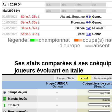
Avril 2026 (+)
abs.
abs.
abs.
abs.
Mai 2026 (+)
abs.
abs.
abs.
abs.
02/05/2026
Série A, 35e j.
Atalanta Bergame
0-0
Genoa
10/05/2026
Série A, 36e j.
Fiorentina
0-0
Genoa
17/05/2026
Série A, 37e j.
Genoa
1-2
Milan AC
24/05/2026
Série A, 38e j.
Lecce
1-0
Genoa
légende:
championnat
coupe(s) na
d'europe
absent
abs.
Ses stats comparées à ses coéquipi
joueurs évoluant en Italie
Coupe d'Italie
Série A
Toutes compét.
Hugo CUENCA
Coéquipiers de son 
(Genoa)
(Genoa)
Temps de jeu
-
max:3218
Matchs joués
-
max:38
T
Titulaire
-
max:36
Buts marqués
-