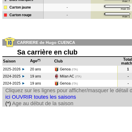
max:7
Carton jaune
-
max:10
Carton rouge
-
max:1
CARRIERE de Hugo CUENCA
Sa carrière en club
Total
(*)
Age
Saison
Club
match
2025-2026
20 ans
Genoa
1
(ITA)
2024-2025
19 ans
Milan AC
-
(ITA
)
2024-2025
19 ans
Genoa
-
(ITA
)
Cliquez sur les lignes pour afficher/masquer le détai
ici OUVRIR toutes les saisons
(*)
Age au début de la saison