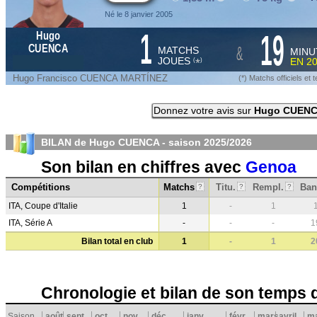
Né le 8 janvier 2005
1
19
Hugo
&
CUENCA
MATCHS
MINU
JOUES
EN
2
*
(
)
Hugo Francisco CUENCA MARTÍNEZ
(*) Matchs officiels e
Donnez votre avis sur
Hugo CUEN
BILAN de Hugo CUENCA - saison
2025/2026
Son bilan en chiffres avec
Genoa
Compétitions
Matchs
Titu.
Rempl.
Ban
?
?
?
ITA, Coupe d'Italie
1
-
1
ITA, Série A
-
-
-
1
Bilan total en club
1
-
1
2
Chronologie et bilan de son temps 
Saison
août
sept.
oct.
nov.
déc.
janv.
févr.
mars
avril
ma