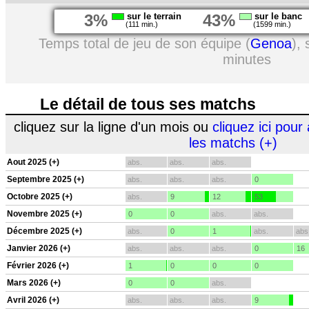
3%
sur le terrain
43%
sur le banc
(111 min.)
(1599 min.)
Temps total de jeu de son équipe (
Genoa
),
minutes
Le détail de tous ses matchs
cliquez sur la ligne d'un mois ou
cliquez ici pour 
les matchs (+)
Aout 2025 (+)
abs.
abs.
abs.
Septembre 2025 (+)
abs.
abs.
abs.
0
Octobre 2025 (+)
abs.
9
12
53
Novembre 2025 (+)
0
0
abs.
abs.
Décembre 2025 (+)
abs.
0
1
abs.
abs
Janvier 2026 (+)
abs.
abs.
abs.
0
16
Février 2026 (+)
1
0
0
0
Mars 2026 (+)
0
0
abs.
Avril 2026 (+)
abs.
abs.
abs.
9