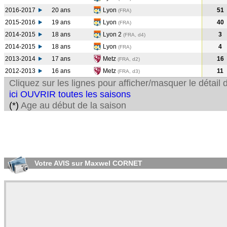
2016-2017
20 ans
Lyon
51
(FRA
)
2015-2016
19 ans
Lyon
40
(FRA
)
2014-2015
18 ans
Lyon 2
3
(FRA, d4)
2014-2015
18 ans
Lyon
4
(FRA
)
2013-2014
17 ans
Metz
16
(FRA, d2)
2012-2013
16 ans
Metz
11
(FRA, d3)
Cliquez sur les lignes pour afficher/masquer le détai
ici OUVRIR toutes les saisons
(*)
Age au début de la saison
Votre AVIS sur Maxwel CORNET