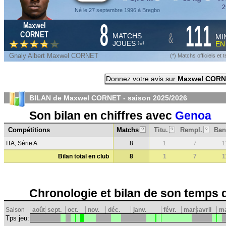
2
Né le 27 septembre 1996 à Bregbo
8
111
Maxwel
&
CORNET
MATCHS
MI
JOUES
E
*
(
)
Gnaly Albert Maxwel CORNET
(*) Matchs officiels e
Donnez votre avis sur
Maxwel COR
BILAN de Maxwel CORNET - saison
2025/2026
Son bilan en chiffres avec
Genoa
Compétitions
Matchs
Titu.
Rempl.
Ban
?
?
?
ITA, Série A
8
1
7
1
Bilan total en club
8
1
7
1
Chronologie et bilan de son temps 
Saison
août
sept.
oct.
nov.
déc.
janv.
févr.
mars
avril
ma
Tps jeu: