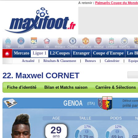
A retenir :
Palmarès Coupe du Mond
OM
PSG
Lyon
Lille
Monaco
Chelsea
Man Utd
Arsenal
Liverpool
ManCity
Ba
+ de clubs
Mercato
Ligue 1
L2/Coupes
Etranger
Coupe d'Europe
Les B
Actualité
|
Résultats & Classement
|
Buteurs
|
Calendrier
|
Equipe
22. Maxwel CORNET
Fiche d'identité
Bilan et Matchs saison
Carrière & Sélections
GENOA
Début cont
(ITA)
prêté par
AGE
TAILLE
POIDS
N
29
17%
12%
ans
1,79 m
69 kg
COT