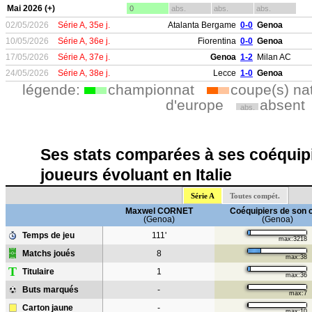
Mai 2026 (+)
0
abs.
abs.
abs.
02/05/2026
Série A, 35e j.
Atalanta Bergame
0-0
Genoa
10/05/2026
Série A, 36e j.
Fiorentina
0-0
Genoa
17/05/2026
Série A, 37e j.
Genoa
1-2
Milan AC
24/05/2026
Série A, 38e j.
Lecce
1-0
Genoa
légende:
championnat
coupe(s) na
d'europe
absent
abs.
Ses stats comparées à ses coéquipi
joueurs évoluant en Italie
Série A
Toutes compét.
Maxwel CORNET
Coéquipiers de son 
(Genoa)
(Genoa)
Temps de jeu
111'
max:3218
Matchs joués
8
max:38
T
Titulaire
1
max:36
Buts marqués
-
max:7
Carton jaune
-
max:10