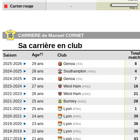
Carton rouge
-
max:1
CARRIERE de Maxwel CORNET
Sa carrière en club
Total
(*)
Age
Saison
Club
match
2025-2026
29 ans
Genoa
8
(ITA)
2024-2025
28 ans
Southampton
4
(ANG
)
2024-2025
28 ans
Genoa
7
(ITA
)
2023-2024
27 ans
West Ham
16
(ANG
)
2022-2023
26 ans
West Ham
21
(ANG
)
2021-2022
25 ans
Burnley
28
(ANG
)
2021-2022
25 ans
Lyon
1
(FRA
)
2020-2021
24 ans
Lyon
39
(FRA
)
2019-2020
23 ans
Lyon
38
(FRA
)
2018-2019
22 ans
Lyon
36
(FRA
)
2017-2018
21 ans
Lyon
43
(FRA
)