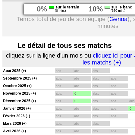
0%
sur le terrain
10%
sur le banc
(0 min.)
(360 min.)
Temps total de jeu de son équipe (
Genoa
),
minutes
Le détail de tous ses matchs
cliquez sur la ligne d'un mois ou
cliquez ici pour 
les matchs (+)
Aout 2025 (+)
abs.
abs.
abs.
Septembre 2025 (+)
abs.
abs.
abs.
abs.
Octobre 2025 (+)
abs.
abs.
abs.
abs.
Novembre 2025 (+)
abs.
0
abs.
abs.
Décembre 2025 (+)
abs.
0
abs.
abs.
abs
Janvier 2026 (+)
abs.
abs.
abs.
abs.
0
Février 2026 (+)
abs.
abs.
abs.
abs.
Mars 2026 (+)
abs.
abs.
abs.
Avril 2026 (+)
abs.
abs.
abs.
abs.