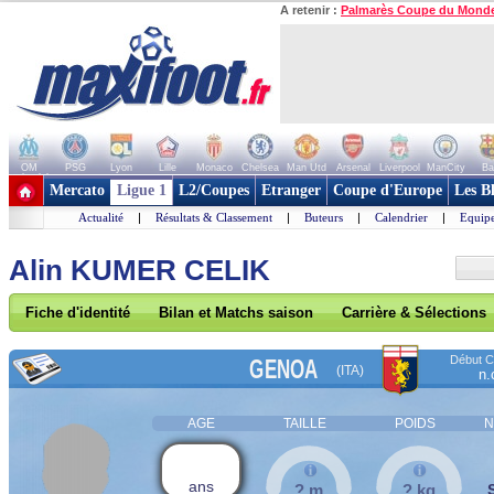
A retenir :
Palmarès Coupe du Mond
OM
PSG
Lyon
Lille
Monaco
Chelsea
Man Utd
Arsenal
Liverpool
ManCity
Ba
+ de clubs
Mercato
Ligue 1
L2/Coupes
Etranger
Coupe d'Europe
Les B
Actualité
|
Résultats & Classement
|
Buteurs
|
Calendrier
|
Equipe
Alin KUMER CELIK
Fiche d'identité
Bilan et Matchs saison
Carrière & Sélections
Début Co
GENOA
(ITA)
n.
AGE
TAILLE
POIDS
N
ans
? m
? kg