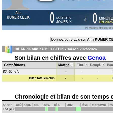
0
0
Alin
&
KUMER CELIK
MATCHS
MINUTE
JOUES
EN
2025
*
(
)
(*) Matchs officiels e
Donnez votre avis sur
Alin KUMER C
BILAN de Alin KUMER CELIK - saison
2025/2026
Son bilan en chiffres avec
Genoa
Compétitions
Matchs
Titu.
Rempl.
Ban
?
?
?
ITA, Série A
-
-
-
Bilan total en club
-
-
-
Chronologie et bilan de son temps 
Saison
août
sept.
oct.
nov.
déc.
janv.
févr.
mars
avril
ma
Tps jeu: