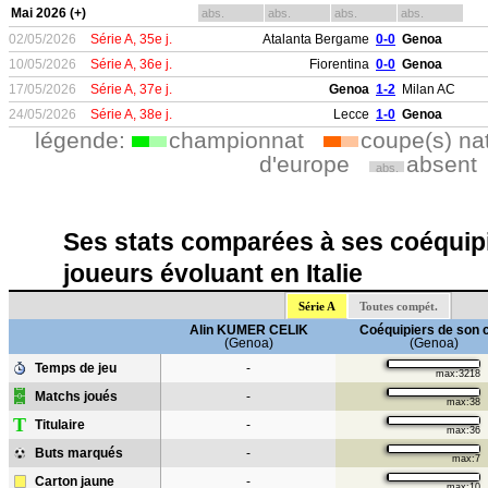
Mai 2026 (+)
abs.
abs.
abs.
abs.
02/05/2026
Série A, 35e j.
Atalanta Bergame
0-0
Genoa
10/05/2026
Série A, 36e j.
Fiorentina
0-0
Genoa
17/05/2026
Série A, 37e j.
Genoa
1-2
Milan AC
24/05/2026
Série A, 38e j.
Lecce
1-0
Genoa
légende:
championnat
coupe(s) na
d'europe
absent
abs.
Ses stats comparées à ses coéquipi
joueurs évoluant en Italie
Série A
Toutes compét.
Alin KUMER CELIK
Coéquipiers de son 
(Genoa)
(Genoa)
Temps de jeu
-
max:3218
Matchs joués
-
max:38
T
Titulaire
-
max:36
Buts marqués
-
max:7
Carton jaune
-
max:10