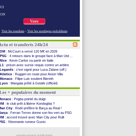
UI
NON
Voter
Voir les resultats
-
Voir les sondages précédents
Actu et transferts 24h/24
OM
: McCourt a versé 120 M€ en 2026
PSG
: 4 retours dans le groupe face à Man Utd ...
Nice
: Kevin Carlos va partir en Italie
L1
: prison avec sursis requis contre un arbitre
Leganés
: c'est signé pour Luca Zidane (off.)
Atletico
: Ruggeri en route pour Aston Villa
Monaco
: Filipe Luis soutient Biereth
Lyon
: Mangala prêté à Getafe (officiel)
PSG
: Nsoki va signer en Croatie
Les + populaires du moment
Arsenal
: Naples vise Gabriel Jesus
Real
: Mastantuono prêté à la Fiorentina (off.)
Monaco
: Pogba pointé du doigt
Man City
: accord avec le Barça pour Rodri ?
OM
: le club prêt à libérer Kondogbia ?
Rennes
: Haise a prolongé (officiel)
Man City
: Rodri préfère le Barça au Real !
Palace
: Tomiyasu a convaincu (officiel)
Barça
: Ferran Torres donne son feu vert au PSG
OM
: B. Genesio - "ce n'est pas idéal"
OM
: accord trouvé avec Man City pour Rulli
TFC
: Sion Oppong signe pour 4 ans (officiel)
PSG
: l'étonnante rumeur Gusto
PSG
: Liverpool va proposer 115 M€ pour ...
OM
: une offre pour Bulka
Norvège
: la démission d'Infantino réclamée
Ouganda
: Owori battu à mort à Kampala
PSG
: Mbaye, deux pistes se détachent
emplacement publicitaire