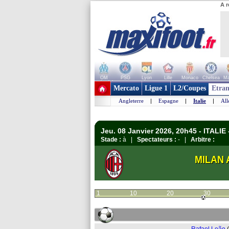
A r
OM
PSG
Lyon
Lille
Monaco
Chelsea
Ma
+ de clubs
Mercato
Ligue 1
L2/Coupes
Etran
Angleterre
|
Espagne
|
Italie
|
Al
Jeu. 08 Janvier 2026, 20h45 - ITALIE 
Stade :
à |
Spectateurs :
- |
Arbitre :
MILAN 
1
10
20
30