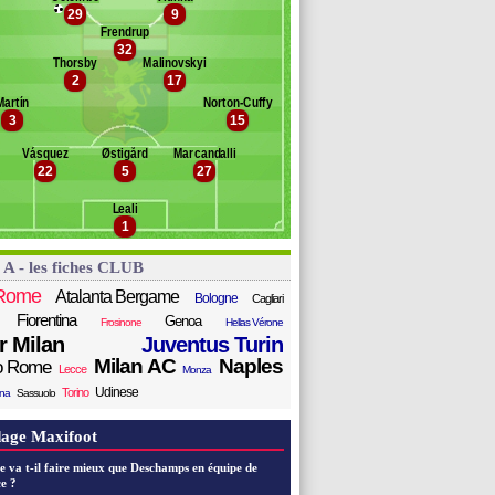
oftus-Cheek
29
9
Banc des remplaçants
Genoa
e Winter
Frendrup
32
uredini
cci
Thorsby
Malinovskyi
Ellertsson Mikael
stupiñán
2
17
enturino
rriani
Martín
Norton-Cuffy
sini
erracciano
3
15
ni
oa
Vásquez
Østigård
Marcandalli
22
5
27
uenca
Ekhator Osayuki
Leali
belli
1
tanciu
ommariva
 A - les fiches CLUB
ysionok
Rome
Atalanta Bergame
Bologne
Cagliari
Fiorentina
Genoa
Frosinone
Hellas Vérone
er Milan
Juventus Turin
Milan AC
Naples
o Rome
Lecce
Monza
Udinese
Torino
ana
Sassuolo
age Maxifoot
e va t-il faire mieux que Deschamps en équipe de
e ?