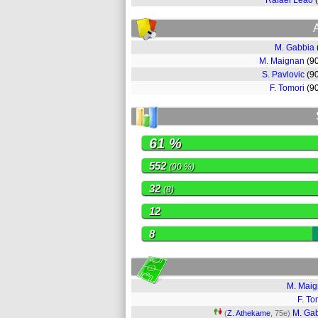
Rafael Leão
M. Gabbia
M. Maignan
(9
S. Pavlovic
(9
F. Tomori
(9
61 %
552
(90 %)
32
(8)
12
8
M. Mai
F. To
M. Ga
(
Z. Athekame
, 75e)