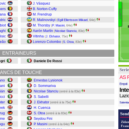
L
ovic
J. Vásquez
D
kers
B. Norton-Cuffy
G
E
N
Ri
fana
M. Frendrup
N
O
E
A
dric
R. Malinovskyi
(
Egill Ellertsson Mikael
, 64e)
V
To
biot
M. Thorsby
(
P. Masini
, 64e)
Ma
T
aghi
Aarón Martín
(
Nicolae Stanciu
, 83e)
Fi
isic
Vitinha
(
J. Ekhator
, 75e)
Ot
Leão
Lorenzo Colombo
(
S. Otoa
, 83e)
C
ENTRAINEURS
Sa
S
gri
Daniele De Rossi
S
Serie
L
ANCS DE TOUCHE
AS 
iano
Ernestas Lysionok
Empoli
iani
D. Sommariva
Int
iñán
Nicolae Stanciu
(entré à la 83e)
Lazi
icci
S. Sabelli
ter
J. Ekhator
(entré à la 75e)
Salernit
eek
H. Cuenca
krug
S. Otoa
(entré à la 83e)
Sond
ame
Seydou Fini
Zidan
ogu
P. Masini
(entré à la 64e)
Franc