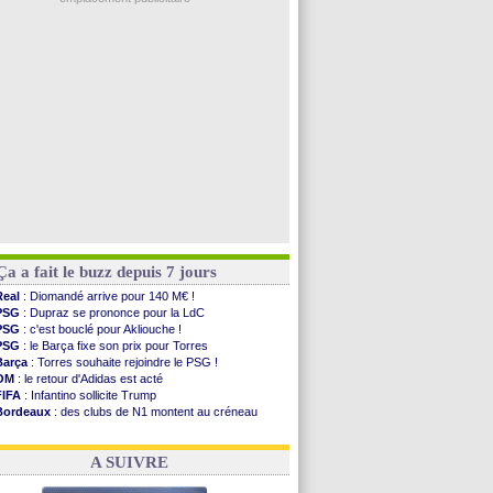
Monaco
: Filipe Luis veut remplacer Akliouche
Grenade
: Luca Zidane va changer de club
Juve
: Zhegrova très clair sur son futur
OM
: Aguerd, le plan B de Naples
Arsenal
: Guimarães a signé son contrat
Voir les brèves précédentes
Ça a fait le buzz depuis 7 jours
Real
: Diomandé arrive pour 140 M€ !
PSG
: Dupraz se prononce pour la LdC
PSG
: c'est bouclé pour Akliouche !
PSG
: le Barça fixe son prix pour Torres
Barça
: Torres souhaite rejoindre le PSG !
OM
: le retour d'Adidas est acté
FIFA
: Infantino sollicite Trump
Bordeaux
: des clubs de N1 montent au créneau
Argentine
: quand Medina recadre... sa mère
Real
: le démenti de Leipzig pour Diomandé
A SUIVRE