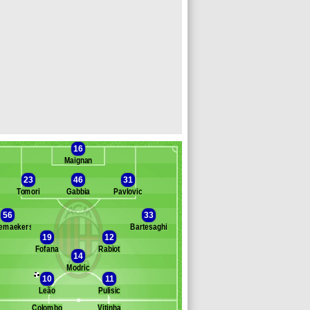
16
Maignan
23
46
31
Tomori
Gabbia
Pavlovic
56
33
lemaekers
Bartesaghi
Banc des remplaçants
Milan AC
19
12
Fofana
Rabiot
stiello
14
shari
Modric
10
11
dogu
Leão
Pulisic
thekame
üllkrug
Colombo
Vitinha