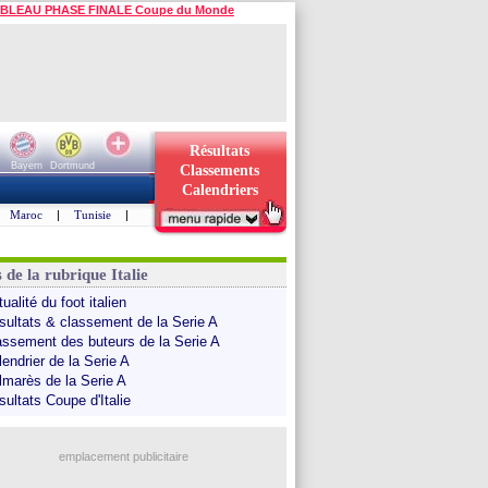
BLEAU PHASE FINALE Coupe du Monde
Résultats
Bayern
Dortmund
Classements
Calendriers
Maroc
|
Tunisie
|
 de la rubrique Italie
ualité du foot italien
sultats & classement de la Serie A
assement des buteurs de la Serie A
endrier de la Serie A
lmarès de la Serie A
sultats Coupe d'Italie
emplacement publicitaire