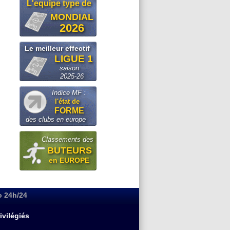
L'equipe type de
MONDIAL
2026
Le meilleur effectif
LIGUE 1
saison
2025-26
Indice MF :
l'état de
FORME
des clubs en europe
Classements des
BUTEURS
en EUROPE
o 24h/24
ivilégiés