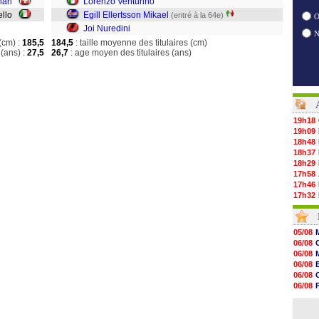
hari
Lorenzo Venturino
iello
Egill Ellertsson Mikael
(entré à la 64e)
O
Joi Nuredini
(cm) :
185,5
184,5
: taille moyenne des titulaires (cm)
(ans) :
27,5
26,7
: age moyen des titulaires (ans)
19h18
19h09
18h48
18h37
18h29
17h58
17h46
17h32
17h16
16h59
16h37
05/08
16h33
06/08
16h27
06/08
16h22
06/08
16h07
06/08
15h46
06/08
15h41
06/08
15h20
06/08
14h55