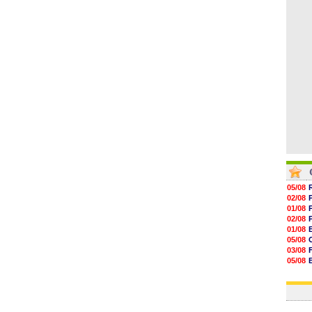
14h38
14h19
13h56
13h35
13h12
05/08
02/08
01/08
02/08
01/08
05/08
03/08
05/08
03/08
03/08