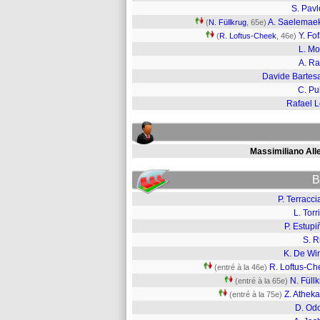
S. Pavl
A. Saelemae
(
N. Füllkrug
, 65e)
Y. Fo
(
R. Loftus-Cheek
, 46e)
L. Mo
A. Ra
Davide Bartes
C. Pul
Rafael 
Massimiliano Alle
B
P. Terracc
L. Torr
P. Estup
S. R
K. De Win
R. Loftus-Ch
(entré à la 46e)
N. Füll
(entré à la 65e)
Z. Athek
(entré à la 75e)
D. Od