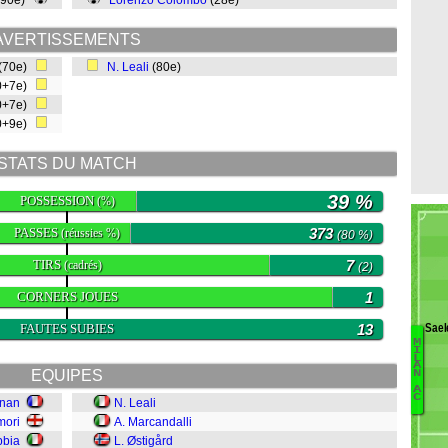
(90e)
Lorenzo Colombo
(28e)
AVERTISSEMENTS
(70e)
N. Leali
(80e)
0+7e)
0+7e)
0+9e)
STATS DU MATCH
39 %
POSSESSION
(%)
PASSES
373
(réussies %)
(80 %)
TIRS
7
(cadrés)
(2)
CORNERS JOUES
1
Sae
FAUTES SUBIES
13
M
I
L
Ca
A
EQUIPES
N
Ja
A
C
gnan
N. Leali
O
mori
A. Marcandalli
A
F
bbia
L. Østigård