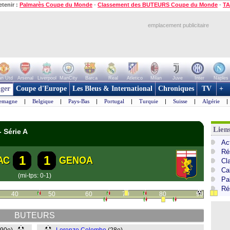
etenir :
Palmarès Coupe du Monde
-
Classement des BUTEURS Coupe du Monde
-
TA
emplacement publicitaire
n Utd
Arsenal
Liverpool
ManCity
Barca
Real
Atletico
Milan
Juve
Inter
Naples
ger
Coupe d'Europe
Les Bleus & International
Chroniques
TV
+
lemagne
|
Belgique
|
Pays-Bas
|
Portugal
|
Turquie
|
Suisse
|
Algérie
|
Liens
- Série A
Act
Ré
1
1
AC
GENOA
Cl
Cal
(mi-tps: 0-1)
Pa
Ré
40
50
60
70
80
90
BUTEURS