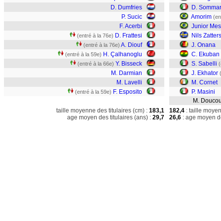
D. Dumfries
D. Sommar
P. Sucic
Amorim
(en
F. Acerbi
Junior Mes
D. Frattesi
Nils Zatter
(entré à la 76e)
A. Diouf
J. Onana
(entré à la 76e)
H. Çalhanoglu
C. Ekuban
(entré à la 59e)
Y. Bisseck
S. Sabelli
(entré à la 66e)
(
M. Darmian
J. Ekhator
M. Lavelli
M. Cornet
F. Esposito
P. Masini
(entré à la 59e)
M. Doucou
taille moyenne des titulaires (cm) :
183,1
182,4
: taille moye
age moyen des titulaires (ans) :
29,7
26,6
: age moyen de