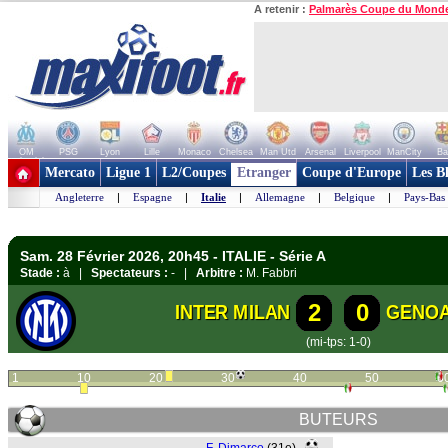
A retenir :
Palmarès Coupe du Mond
OM
PSG
Lyon
Lille
Monaco
Chelsea
Man Utd
Arsenal
Liverpool
ManCity
Ba
+ de clubs
Mercato
Ligue 1
L2/Coupes
Etranger
Coupe d'Europe
Les B
Angleterre
|
Espagne
|
Italie
|
Allemagne
|
Belgique
|
Pays-Bas
Sam. 28 Février 2026, 20h45 - ITALIE - Série A
Stade :
à |
Spectateurs :
- |
Arbitre :
M. Fabbri
2
0
INTER MILAN
GENO
(mi-tps: 1-0)
1
10
20
30
40
50
6
BUTEURS