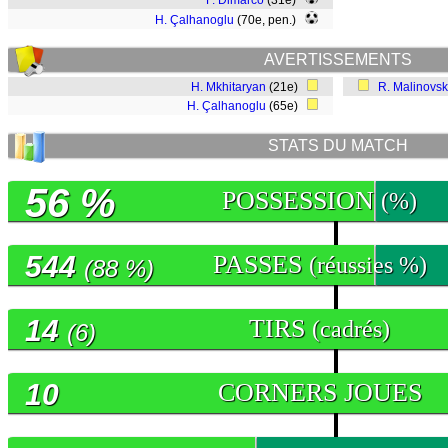
F. Dimarco
(31e)
H. Çalhanoglu
(70e, pen.)
AVERTISSEMENTS
H. Mkhitaryan
(21e)
R. Malinovsk
H. Çalhanoglu
(65e)
STATS DU MATCH
56 %
POSSESSION
(%)
544
PASSES
(réussies %)
(88 %)
14
TIRS
(cadrés)
(6)
10
CORNERS JOUES