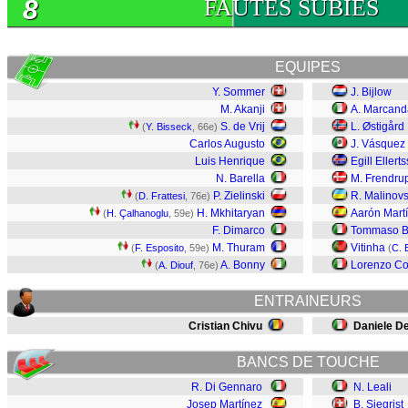
8
FAUTES SUBIES
EQUIPES
Y. Sommer
J. Bijlow
M. Akanji
A. Marcanda
S. de Vrij
L. Østigård
(
Y. Bisseck
, 66e)
Carlos Augusto
J. Vásquez
Luis Henrique
Egill Ellert
N. Barella
M. Frendru
P. Zielinski
R. Malinovs
(
D. Frattesi
, 76e)
H. Mkhitaryan
Aarón Mart
(
H. Çalhanoglu
, 59e)
F. Dimarco
Tommaso B
M. Thuram
Vitinha
(
F. Esposito
, 59e)
(
C. 
A. Bonny
Lorenzo C
(
A. Diouf
, 76e)
ENTRAINEURS
Cristian Chivu
Daniele D
BANCS DE TOUCHE
R. Di Gennaro
N. Leali
Josep Martínez
B. Siegrist