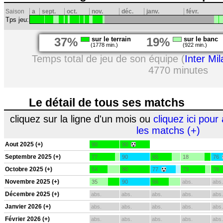
Saison
a
sept.
oct.
nov.
déc.
janv.
févr.
Tps jeu:
37%
sur le terrain
19%
sur le banc
(1778 min.)
(922 min.)
Temps total de jeu de son équipe (
Inter Mil
4770 minutes
Le détail de tous ses matchs
cliquez sur la ligne d'un mois ou
cliquez ici pour 
les matchs (+)
Aout 2025 (+)
90
90
Septembre 2025 (+)
77
90
65
18
76
Octobre 2025 (+)
54
90
77
73
78
Novembre 2025 (+)
35
90
56
abs.
abs.
Décembre 2025 (+)
abs.
abs.
abs.
abs.
abs.
Janvier 2026 (+)
abs.
abs.
abs.
abs.
abs.
Février 2026 (+)
abs.
abs.
abs.
abs.
abs.