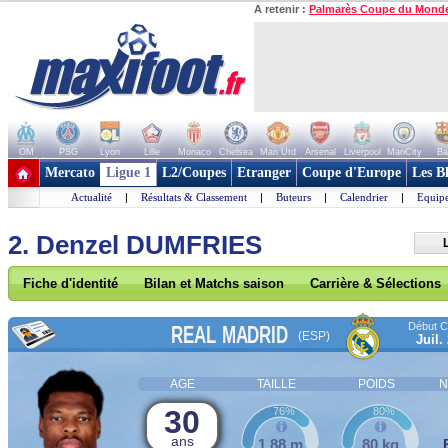
A retenir :
Palmarès Coupe du Mond
OM
PSG
Lyon
Lille
Monaco
Chelsea
Man Utd
Arsenal
Liverpool
ManCity
Ba
+ de clubs
Mercato
Ligue 1
L2/Coupes
Etranger
Coupe d'Europe
Les B
Actualité
|
Résultats & Classement
|
Buteurs
|
Calendrier
|
Equipe
2. Denzel DUMFRIES
Fiche d'identité
Bilan et Matchs saison
Carrière & Sélections
Début Co
REAL MADRID
(ESP)
Juil.
AGE
TAILLE
POIDS
N
30
76%
80%
ans
1,88 m
80 kg