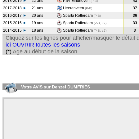
2018-2019
22 ans
PSV Eindhoven
43
(P-B
)
2017-2018
21 ans
Heerenveen
37
(P-B
)
2016-2017
20 ans
Sparta Rotterdam
36
(P-B
)
2015-2016
19 ans
Sparta Rotterdam
33
(P-B, d2)
2014-2015
18 ans
Sparta Rotterdam
3
(P-B, d2)
Cliquez sur les lignes pour afficher/masquer le détai
ici OUVRIR toutes les saisons
(*)
Age au début de la saison
Votre AVIS sur Denzel DUMFRIES