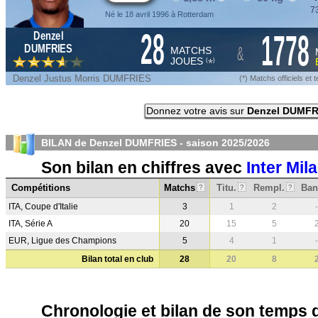
73
Né le 18 avril 1996 à Rotterdam
28
1778
Denzel
&
DUMFRIES
MATCHS
JOUES
*
(
)
Denzel Justus Morris DUMFRIES
(*) Matchs officiels e
Donnez votre avis sur
Denzel DUMFR
BILAN de Denzel DUMFRIES - saison
2025/2026
Son bilan en chiffres avec
Inter Mil
Compétitions
Matchs
Titu.
Rempl.
Ban
?
?
?
ITA, Coupe d'Italie
3
1
2
-
ITA, Série A
20
15
5
EUR, Ligue des Champions
5
4
1
-
Bilan total en club
28
20
8
Chronologie et bilan de son temps 