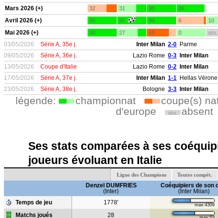
Mars 2026 (+)
32
31
90
86
Avril 2026 (+)
90
90
90
6
10
Mai 2026 (+)
90
27
68
0
abs.
03/05/2026
Série A, 35e j.
Inter Milan
2-0
Parme
09/05/2026
Série A, 36e j.
Lazio Rome
0-3
Inter Milan
13/05/2026
Coupe d'Italie
Lazio Rome
0-2
Inter Milan
17/05/2026
Série A, 37e j.
Inter Milan
1-1
Hellas Vérone
23/05/2026
Série A, 38e j.
Bologne
3-3
Inter Milan
légende:
championnat
coupe(s) na
d'europe
absent
abs.
Ses stats comparées à ses coéquipi
joueurs évoluant en Italie
Ligue des Champions
Toutes compét.
Denzel DUMFRIES
Coéquipiers de son 
(Inter)
(Inter Milan)
Temps de jeu
1778'
max:4309
Matchs joués
28
max:53