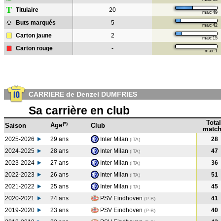
T
Titulaire
20
max:49
Buts marqués
5
max:42
Carton jaune
2
max:15
Carton rouge
-
max:1
CARRIERE de Denzel DUMFRIES
Sa carrière en club
Total
(*)
Age
Saison
Club
match
2025-2026
29 ans
Inter Milan
28
(ITA)
2024-2025
28 ans
Inter Milan
47
(ITA
)
2023-2024
27 ans
Inter Milan
36
(ITA
)
2022-2023
26 ans
Inter Milan
51
(ITA
)
2021-2022
25 ans
Inter Milan
45
(ITA
)
2020-2021
24 ans
PSV Eindhoven
41
(P-B
)
2019-2020
23 ans
PSV Eindhoven
40
(P-B
)