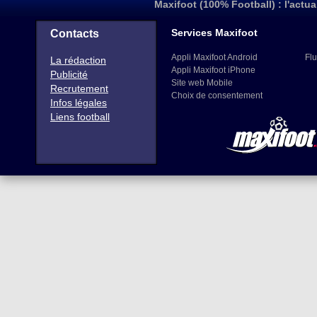
Maxifoot (100% Football) : l'actua
Services Maxifoot
Contacts
Appli Maxifoot Android
Flu
La rédaction
Appli Maxifoot iPhone
Publicité
Site web Mobile
Recrutement
Choix de consentement
Infos légales
Liens football