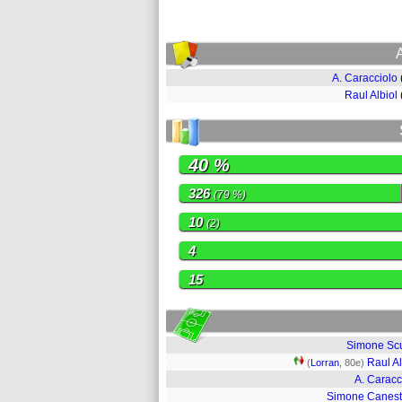
A. Caracciolo
Raul Albiol
40 %
326
(79 %)
10
(2)
4
15
Simone Scu
Raul Al
(
Lorran
, 80e)
A. Caracc
Simone Canestr