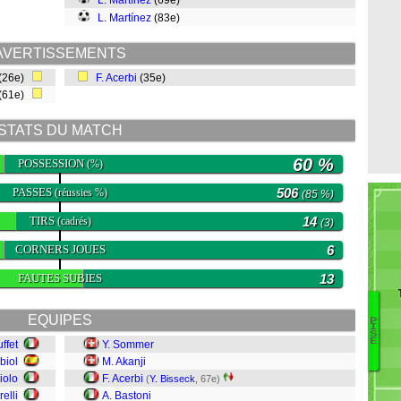
L. Martínez
(69e)
L. Martínez
(83e)
AVERTISSEMENTS
(26e)
F. Acerbi
(35e)
(61e)
STATS DU MATCH
60 %
POSSESSION
(%)
PASSES
506
(réussies %)
(85 %)
TIRS
14
(cadrés)
(3)
CORNERS JOUES
6
FAUTES SUBIES
13
EQUIPES
P
Lo
I
S
E
ffet
Y. Sommer
B
biol
M. Akanji
Be
iolo
F. Acerbi
(
Y. Bisseck
, 67e)
C
elli
A. Bastoni