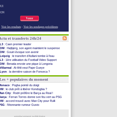
UI
NON
Voter
Voir les resultats
-
Voir les sondages précédents
Actu et transferts 24h/24
L3
: Caen premier leader
OM
: Højbjerg, son agent maintient le suspense
OM
: Gouiri évoque son avenir
Leipzig
: le transfert d'Asllani tombe à l'eau
L3
: 1ère utilisation du Football Video Support
OM
: Benatia envoie une pique à Longoria
Villarreal
: Al-Ahli veut Pape Gueye
Lyon
: la dernière saison de Fonseca ?
OM
: un nouveau prétendant pour Højbjerg
Les + populaires du moment
Brest
: un gardien norvégien en approche ?
OM
: McCourt a versé 120 M€ en 2026
Monaco
: Pogba pointé du doigt
PSG
: 4 retours dans le groupe face à Man Utd ...
OM
: le club prêt à libérer Kondogbia ?
Nice
: Kevin Carlos va partir en Italie
Man City
: Rodri préfère le Barça au Real !
L1
: prison avec sursis requis contre un arbitre
Barça
: Ferran Torres donne son feu vert au PSG
Leganés
: c'est signé pour Luca Zidane (off.)
OM
: accord trouvé avec Man City pour Rulli
Atletico
: Ruggeri en route pour Aston Villa
PSG
: l'étonnante rumeur Gusto
Monaco
: Filipe Luis soutient Biereth
OM
: une offre pour Bulka
Lyon
: Mangala prêté à Getafe (officiel)
Ouganda
: Owori battu à mort à Kampala
PSG
: Nsoki va signer en Croatie
emplacement publicitaire