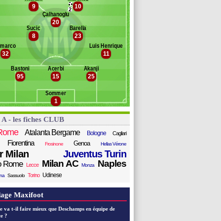
oreo
9
10
Banc des remplaçants
Inter Milan
2
oppola
Çalhanoglu
uffon
20
aye
Sucic
Barella
ramoni
sposito
8
23
jholt
occhi
imarco
Luis Henrique
Leris Mehdi Pascal
isseck
32
11
ukovic
arlos Augusto
colas
khitaryan
Bastoni
Acerbi
Akanji
95
15
25
ouf
attesi
Sommer
elinski
1
 Vrij
ho
 A - les fiches CLUB
artínez
Rome
Atalanta Bergame
Bologne
Cagliari
Fiorentina
Genoa
Frosinone
Hellas Vérone
er Milan
Juventus Turin
Milan AC
Naples
o Rome
Lecce
Monza
Udinese
Torino
ana
Sassuolo
age Maxifoot
e va t-il faire mieux que Deschamps en équipe de
e ?