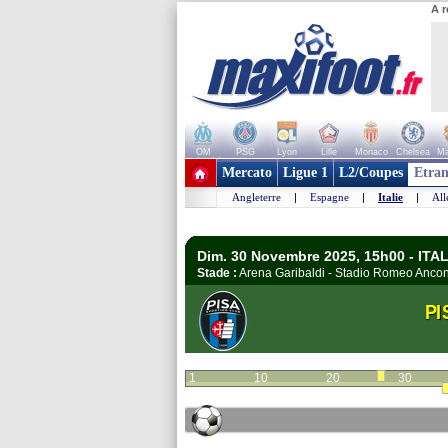
A r
OM
PSG
Lyon
Lille
Monaco
Chelsea
Ma
+ de clubs
Mercato
Ligue 1
L2/Coupes
Etran
Angleterre
|
Espagne
|
Italie
|
Al
Dim. 30 Novembre 2025, 15h00 - ITALI
Stade :
Arena Garibaldi - Stadio Romeo Anco
PI
1
10
20
30