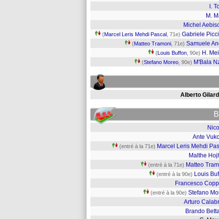
I. T
M. M
Michel Aebis
Gabriele Picci
(
Marcel Leris Mehdi Pascal
, 71e)
Samuele An
(
Matteo Tramoni
, 71e)
H. Mei
(
Louis Buffon
, 90e)
M'Bala N
(
Stefano Moreo
, 90e)
Alberto Gilar
B
Nico
Ante Vuko
Marcel Leris Mehdi Pas
(entré à la 71e)
Malthe Hoj
Matteo Tram
(entré à la 71e)
Louis Buf
(entré à la 90e)
Francesco Copp
Stefano Mo
(entré à la 90e)
Arturo Calab
Brando Betta