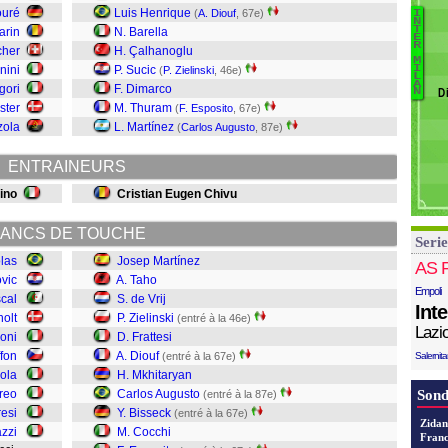
M
ouré
Luis Henrique
(
A. Diouf
, 67e)
I
N
C
T
arin
N. Barella
E
B
M
R
cher
H. Çalhanoglu
M
T
E
nini
P. Sucic
I
(
P. Zielinski
, 46e)
L
Ho
C
A
gori
F. Dimarco
D
N
B
ster
M. Thuram
(
F. Esposito
, 67e)
V
C
zola
L. Martínez
(
Carlos Augusto
, 87e)
Ni
M
Di
ENTRAINEURS
Fr
Zi
dino
Cristian Eugen Chivu
de
Ta
ANCS DE TOUCHE
Serie
M
las
Josep Martínez
AS 
vic
A. Taho
Empoli
cal
S. de Vrij
Int
holt
P. Zielinski
(entré à la 46e)
Lazi
oni
D. Frattesi
fon
A. Diouf
(entré à la 67e)
Salernit
ola
H. Mkhitaryan
reo
Carlos Augusto
Sond
(entré à la 87e)
resi
Y. Bisseck
(entré à la 67e)
Zidan
zzi
M. Cocchi
Franc