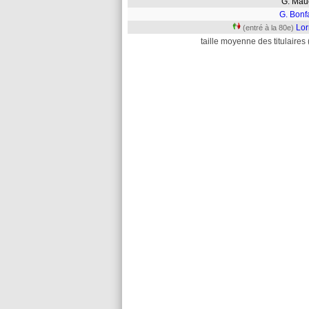
G. Ma
G. Bonf
Lor
(entré à la 80e)
taille moyenne des titulaires 