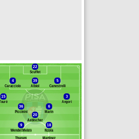
22
Scuffet
4
39
5
Caracciolo
Albiol
Canestrelli
15
3
Touré
Angori
Banc des remplaçants
Pise
36
6
Piccinini
Marin
rran
20
onfanti
Aebischer
9
18
ttazzi
Wendel Meister
Nzola
alabresi
Thuram
Martínez