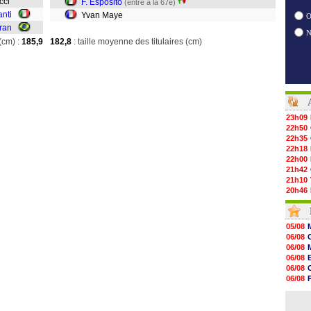
ucci
F. Esposito
(entré à la 67e)
anti
Yvan Maye
O
ran
(cm) :
185,9
182,8
: taille moyenne des titulaires (cm)
23h09
22h50
22h35
22h18
22h00
21h42
21h10
20h46
20h30
20h01
19h18
05/08
19h09
06/08
18h48
06/08
18h37
06/08
18h29
06/08
17h58
06/08
17h46
06/08
17h32
06/08
17h16