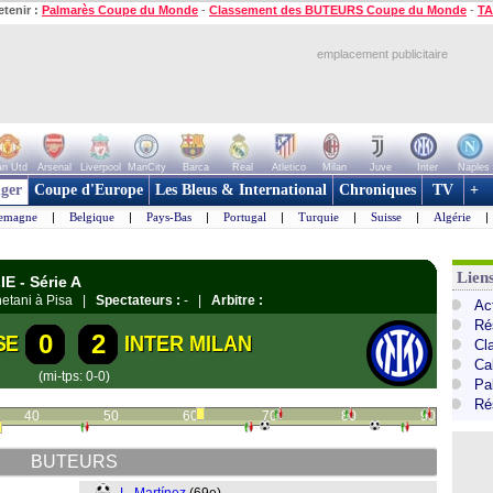
etenir :
Palmarès Coupe du Monde
-
Classement des BUTEURS Coupe du Monde
-
TA
emplacement publicitaire
n Utd
Arsenal
Liverpool
ManCity
Barca
Real
Atletico
Milan
Juve
Inter
Naples
ger
Coupe d'Europe
Les Bleus & International
Chroniques
TV
+
lemagne
|
Belgique
|
Pays-Bas
|
Portugal
|
Turquie
|
Suisse
|
Algérie
|
Liens
E - Série A
netani à Pisa |
Spectateurs :
- |
Arbitre :
Act
Ré
0
2
SE
INTER MILAN
Cl
Cal
(mi-tps: 0-0)
Pa
Ré
40
50
60
70
80
90
BUTEURS