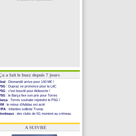
Arsenal
: Naples vise Gabriel Jesus
Real
: Mastantuono prêté à la Fiorentina (off.)
Man City
: accord avec le Barça pour Rodri ?
Rennes
: Haise a prolongé (officiel)
Palace
: Tomiyasu a convaincu (officiel)
Voir les brèves précédentes
Ça a fait le buzz depuis 7 jours
Real
: Diomandé arrive pour 140 M€ !
PSG
: Dupraz se prononce pour la LdC
PSG
: c'est bouclé pour Akliouche !
PSG
: le Barça fixe son prix pour Torres
Barça
: Torres souhaite rejoindre le PSG !
OM
: le retour d'Adidas est acté
FIFA
: Infantino sollicite Trump
Bordeaux
: des clubs de N1 montent au créneau
Argentine
: quand Medina recadre... sa mère
Real
: le démenti de Leipzig pour Diomandé
A SUIVRE