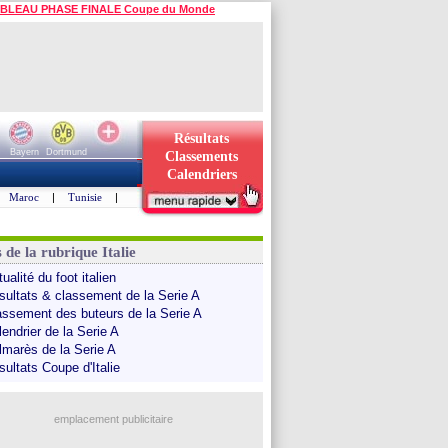
BLEAU PHASE FINALE Coupe du Monde
Résultats
Bayern
Dortmund
Classements
Calendriers
Maroc
|
Tunisie
|
 de la rubrique Italie
ualité du foot italien
sultats & classement de la Serie A
assement des buteurs de la Serie A
endrier de la Serie A
lmarès de la Serie A
sultats Coupe d'Italie
emplacement publicitaire