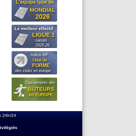
L'equipe type de
MONDIAL
2026
Le meilleur effectif
LIGUE 1
saison
2025-26
Indice MF :
l'état de
FORME
des clubs en europe
Classements des
BUTEURS
en EUROPE
o 24h/24
ivilégiés