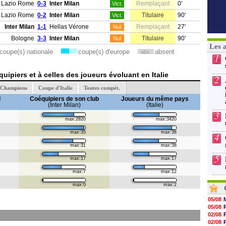
Lazio Rome
0-3
Inter Milan
Remplaçant
0'
Vict.
Lazio Rome
0-2
Inter Milan
Titulaire
90'
Vict.
Inter Milan
1-1
Hellas Vérone
Remplaçant
27'
Nul
Bologne
3-3
Inter Milan
Titulaire
90'
Nul
Les 
coupe(s) nationale
coupe(s) d'europe
absent
abs.
1
ipiers et à celles des joueurs évoluant en Italie
2
s Champions
Coupe d'Italie
Toutes compét.
I
Coéquipiers de son club
Joueurs du même pays
(Inter Milan)
(Italie)
3
max:2820
max:3420
max:35
max:38
4
max:31
max:38
5
max:17
max:17
max:7
max:12
max:0
max:2
05/08
05/08
02/08
02/08