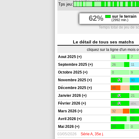
Tps jeu:
62%
sur le terrain
(2992 min.)
Temps total de jeu de s
Le détail de tous ses matchs
cliquez sur la ligne d'un mois 
Aout 2025 (+)
11
7
Septembre 2025 (+)
26
11
Octobre 2025 (+)
0
9
Novembre 2025 (+)
55
90
Décembre 2025 (+)
46
71
Janvier 2026 (+)
90
21
Février 2026 (+)
90
abs.
Mars 2026 (+)
32
90
Avril 2026 (+)
76
56
Mai 2026 (+)
66
0
03/05/2026
Série A, 35e j.