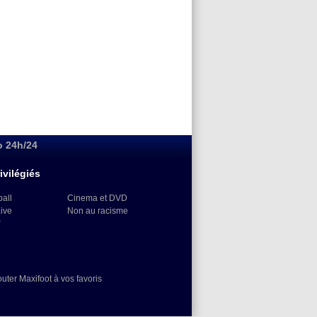
o 24h/24
ivilégiés
ball
Cinema et DVD
Live
Non au racisme
)
outer Maxifoot à vos favoris