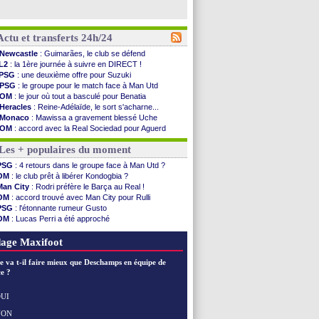
Actu et transferts 24h/24
Newcastle
: Guimarães, le club se défend
L2
: la 1ère journée à suivre en DIRECT !
PSG
: une deuxième offre pour Suzuki
PSG
: le groupe pour le match face à Man Utd
OM
: le jour où tout a basculé pour Benatia
Heracles
: Reine-Adélaïde, le sort s'acharne...
Monaco
: Mawissa a gravement blessé Uche
OM
: accord avec la Real Sociedad pour Aguerd
Barça
: Araujo va partir en prêt à Liverpool
Les + populaires du moment
OM
: Côme pousse pour Gouiri
Man Utd
: le groupe pour défier le PSG
PSG
: 4 retours dans le groupe face à Man Utd ?
L3
: Caen premier leader
OM
: le club prêt à libérer Kondogbia ?
OM
: Højbjerg, son agent maintient le suspense
Man City
: Rodri préfère le Barça au Real !
OM
: Gouiri évoque son avenir
OM
: accord trouvé avec Man City pour Rulli
Leipzig
: le transfert d'Asllani tombe à l'eau
PSG
: l'étonnante rumeur Gusto
L3
: 1ère utilisation du Football Video Support
OM
: Lucas Perri a été approché
OM
: Benatia envoie une pique à Longoria
OM
: une offre pour Bulka
illarreal
: Al-Ahli veut Pape Gueye
Ouganda
: Owori battu à mort à Kampala
age Maxifoot
Lyon
: la dernière saison de Fonseca ?
OM
: un nouveau prétendant pour Højbjerg
e va t-il faire mieux que Deschamps en équipe de
Brest
: un gardien norvégien en approche ?
e ?
OM
: McCourt a versé 120 M€ en 2026
PSG
: 4 retours dans le groupe face à Man Utd ...
UI
Nice
: Kevin Carlos va partir en Italie
NON
Voir les brèves précédentes