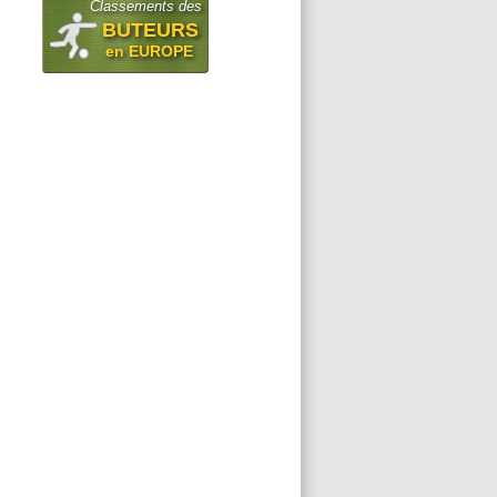
Classements des
BUTEURS
en EUROPE