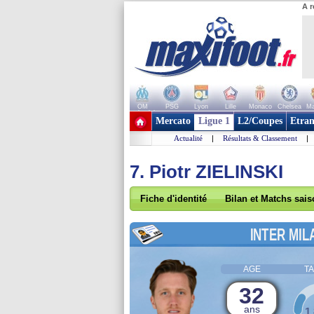
A r
OM
PSG
Lyon
Lille
Monaco
Chelsea
Ma
+ de clubs
Mercato
Ligue 1
L2/Coupes
Etran
Actualité
|
Résultats & Classement
|
7. Piotr ZIELINSKI
Fiche d'identité
Bilan et Matchs sai
INTER MIL
AGE
TA
32
ans
1