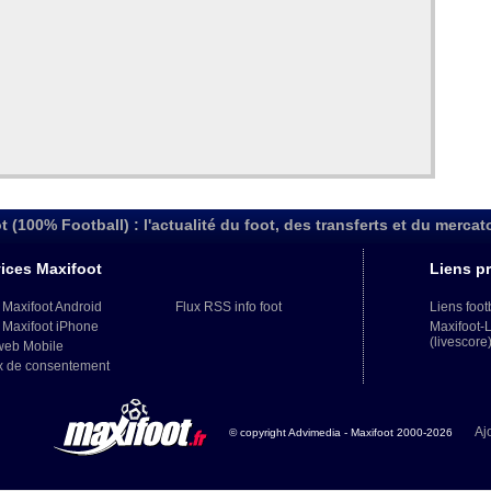
t (100% Football) : l'actualité du foot, des transferts et du mercat
ices Maxifoot
Liens pr
 Maxifoot Android
Flux RSS info foot
Liens foot
 Maxifoot iPhone
Maxifoot-
(livescore
web Mobile
x de consentement
Aj
© copyright Advimedia - Maxifoot 2000-2026