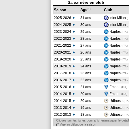
Sa carrière en club
(*)
Age
Saison
Club
2025-2026
31 ans
Inter Milan
(
2024-2025
30 ans
Inter Milan
(
2023-2024
29 ans
Naples
(ITA
)
2022-2023
28 ans
Naples
(ITA
)
2021-2022
27 ans
Naples
(ITA
)
2020-2021
26 ans
Naples
(ITA
)
2019-2020
25 ans
Naples
(ITA
)
2018-2019
24 ans
Naples
(ITA
)
2017-2018
23 ans
Naples
(ITA
)
2016-2017
22 ans
Naples
(ITA
)
2015-2016
21 ans
Empoli
(ITA
)
2014-2015
20 ans
Empoli
(ITA
)
2014-2015
20 ans
Udinese
(ITA
2013-2014
19 ans
Udinese
(ITA
2012-2013
18 ans
Udinese
(ITA
Cliquez sur les lignes pour afficher/masquer le déta
(*)
Age au début de la saison