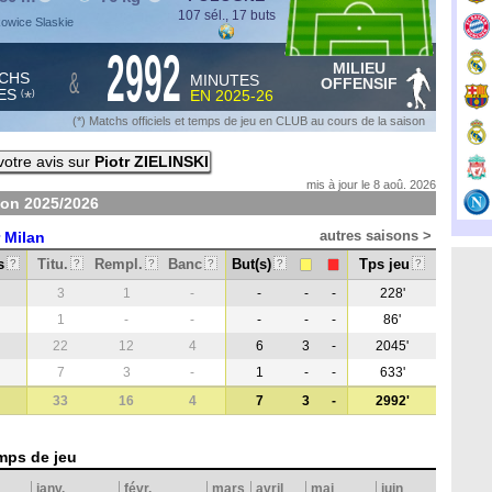
107 sél., 17 buts
kowice Slaskie
2992
MILIEU
&
CHS
MINUTES
OFFENSIF
ES
EN
2025-26
*
(
)
(*) Matchs officiels et temps de jeu en CLUB au cours de la saison
otre avis sur
Piotr ZIELINSKI
mis à jour le 8 aoû. 2026
ison
2025/2026
autres saisons >
r Milan
s
Titu.
Rempl.
Banc
But(s)
Tps jeu
?
?
?
?
?
?
3
1
-
-
-
-
228'
1
-
-
-
-
-
86'
22
12
4
6
3
-
2045'
7
3
-
1
-
-
633'
33
16
4
7
3
-
2992'
mps de jeu
janv.
févr.
mars
avril
mai
juin