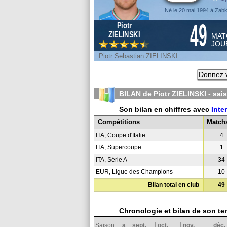
Né le 20 mai 1994 à Zab
49
Piotr
ZIELINSKI
MAT
JOU
Piotr Sebastian ZIELINSKI
Donnez v
BILAN de Piotr ZIELINSKI - sa
Son bilan en chiffres avec
Inte
Compétitions
Match
ITA, Coupe d'Italie
4
ITA, Supercoupe
1
ITA, Série A
34
EUR, Ligue des Champions
10
Bilan total en club
49
Chronologie et bilan de son te
Saison
a
sept.
oct.
nov.
déc.