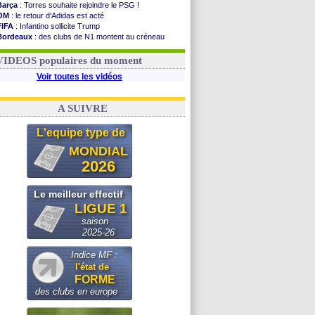
Barça
: Torres souhaite rejoindre le PSG !
OM
: le retour d'Adidas est acté
FIFA
: Infantino sollicite Trump
Bordeaux
: des clubs de N1 montent au créneau
Argentine
: quand Medina recadre... sa mère
Real
: le démenti de Leipzig pour Diomandé
VIDEOS populaires du moment
Voir toutes les vidéos
A SUIVRE
L'equipe type de
MONDIAL
2026
Le meilleur effectif
LIGUE 1
saison
2025-26
Indice MF :
l'état de
FORME
des clubs en europe