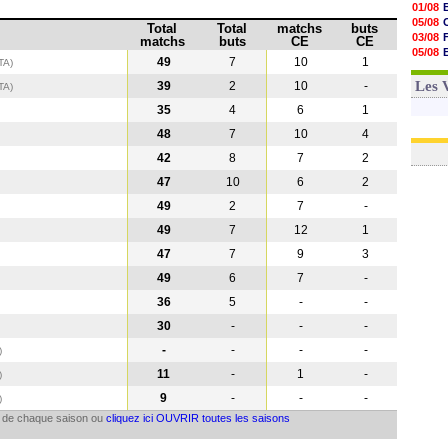
01/08
05/08
Total
Total
matchs
buts
03/08
matchs
buts
CE
CE
05/08
49
7
10
1
ITA)
03/08
03/08
Les 
39
2
10
-
ITA
)
35
4
6
1
48
7
10
4
42
8
7
2
47
10
6
2
49
2
7
-
49
7
12
1
47
7
9
3
49
6
7
-
36
5
-
-
30
-
-
-
-
-
-
-
)
11
-
1
-
)
9
-
-
-
)
il de chaque saison ou
cliquez ici OUVRIR toutes les saisons