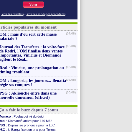
Voter
Voir les resultats
-
Voir les sondages précédents
articles populaires du moment
(07/08)
OM : mais d'où sort cette masse
salariale ?
(06/08)
Journal des Transferts : la volte-face
de Rodri, l'OM finalise deux ventes
importantes, Vinicius et Diomandé
agitent le Real...
(06/08)
Real : Vinicius, une prolongation au
timing troublant
(07/08)
OM : Longoria, les joueurs... Benatia
règle ses comptes !
(06/08)
PSG : Akliouche entre dans une
nouvelle dimension (officiel)
Ça a fait le buzz depuis 7 jours
Monaco
: Pogba pointé du doigt
Real
: Diomandé arrive pour 140 M€ !
PSG
: Dupraz se prononce pour la LdC
PSG
: le Barça fixe son prix pour Torres