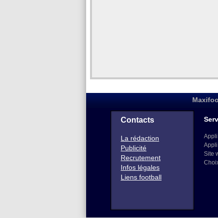
Maxifoo
Serv
Contacts
Appli
La rédaction
Appli
Publicité
Site 
Recrutement
Choi
Infos légales
Liens football