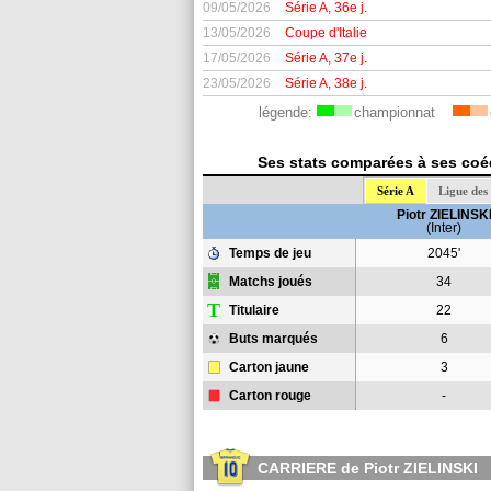
09/05/2026
Série A, 36e j.
13/05/2026
Coupe d'Italie
17/05/2026
Série A, 37e j.
23/05/2026
Série A, 38e j.
légende:
championnat
Ses stats comparées à ses coéqu
Série A
Ligue de
Piotr ZIELINSK
(Inter)
Temps de jeu
2045'
Matchs joués
34
T
Titulaire
22
Buts marqués
6
Carton jaune
3
Carton rouge
-
CARRIERE de Piotr ZIELINSKI