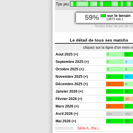
Tps jeu:
59%
sur le terrain
(2873 min.)
Temps total de jeu de s
Le détail de tous ses matchs
cliquez sur la ligne d'un mois 
Aout 2025 (+)
0
90
Septembre 2025 (+)
0
0
Octobre 2025 (+)
0
0
Novembre 2025 (+)
90
81
Décembre 2025 (+)
90
0
Janvier 2026 (+)
90
90
Février 2026 (+)
90
16
Mars 2026 (+)
90
80
Avril 2026 (+)
abs.
abs.
Mai 2026 (+)
90
90
03/05/2026
Série A, 35e j.