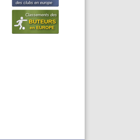
des clubs en europe
Classements des
BUTEURS
en EUROPE