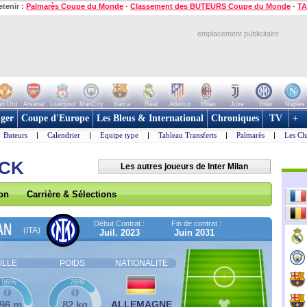
etenir :
Palmarès Coupe du Monde
-
Classement des BUTEURS Coupe du Monde
-
TA
emplacement publicitaire
n Utd
Arsenal
Liverpool
ManCity
Barca
Real
Atletico
Milan
Juve
Inter
Naples
ger
Coupe d'Europe
Les Bleus & International
Chroniques
TV
+
Buteurs
|
Calendrier
|
Equipe type
|
Tableau Transferts
|
Palmarès
|
Les Cl
ECK
Les autres joueurs de Inter Milan
son
Carrière & Sélections
Début Contrat :
Fin de contrat :
AN
(ITA)
Juil. 2023
Juin 2031
ILLE
POIDS
NATIONALITE
96%
76%
,96 m
82 kg
ALLEMAGNE