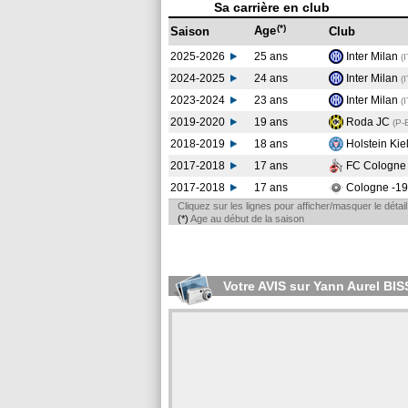
Sa carrière en club
(*)
Age
Saison
Club
2025-2026
25 ans
Inter Milan
(
2024-2025
24 ans
Inter Milan
(
2023-2024
23 ans
Inter Milan
(
2019-2020
19 ans
Roda JC
(P-
2018-2019
18 ans
Holstein Kie
2017-2018
17 ans
FC Cologn
2017-2018
17 ans
Cologne -1
Cliquez sur les lignes pour afficher/masquer le déta
(*)
Age au début de la saison
Votre AVIS sur Yann Aurel BI