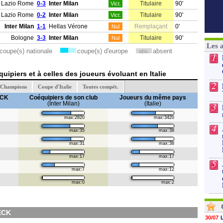
Lazio Rome
0-3
Inter Milan
Titulaire
90'
Vict.
Lazio Rome
0-2
Inter Milan
Titulaire
90'
Vict.
Inter Milan
1-1
Hellas Vérone
Remplaçant
0'
Nul
Bologne
3-3
Inter Milan
Titulaire
90'
Nul
Les 
coupe(s) nationale
coupe(s) d'europe
absent
abs.
1
ipiers et à celles des joueurs évoluant en Italie
2
s Champions
Coupe d'Italie
Toutes compét.
ECK
Coéquipiers de son club
Joueurs du même pays
(Inter Milan)
(Italie)
3
max:2820
max:3420
4
max:35
max:38
max:31
max:38
max:17
max:17
5
max:7
max:12
max:0
max:2
ECK
30/07