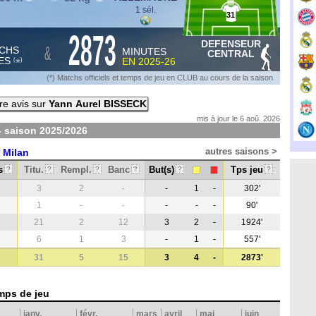
1 sél.
31
2873
DEFENSEUR
&
CHS
MINUTES
CENTRAL
ES
EN
2025-26
*
(
)
(*) Matchs officiels et temps de jeu en CLUB au cours de la saison
re avis sur
Yann Aurel BISSECK
mis à jour le 6 aoû. 2026
- saison
2025/2026
autres saisons >
r Milan
s
Titu.
Rempl.
Banc
But(s)
Tps jeu
?
?
?
?
?
?
3
2
-
-
1
-
302'
1
-
-
-
-
-
90'
21
2
12
3
2
-
1924'
6
1
3
-
1
-
557'
31
5
15
3
4
-
2873'
mps de jeu
janv.
févr.
mars
avril
mai
juin