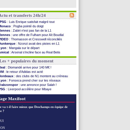
Actu et transferts 24h/24
PSG
: Luis Enrique satisfait malgré tout
Monaco
: Pogba pointé du doigt
Rennes
: Zabiri n'est pas fan de la L1
Rennes
: une offre de Fulham pour Aït Boudlal
VIDEO
: Thomasson et Cresswell réconciliés
Dunkerque
: Nzonzi avait des pistes en L1
Lyon
: Mangala sur le départ
Amical
: Arsenal s'incline face au Real Betis
Amical
: lourde défaite pour le PSG
Les + populaires du moment
Man City
: Maresca flou pour Reijnders
LdC
: Fenerbahçe prend une belle option
Real
: Diomandé arrive pour 140 M€ !
Al-Diriyah
: Mbemba arrive libre (officiel)
OM
: le retour d'Adidas est acté
Atletico
: le plan d'Alvarez à son retour
Bordeaux
: des clubs de N1 montent au créneau
Amical
: premier succès pour Brest
Lyon
: Fonseca prend cher sur les réseaux
VIDEO
: le joli but de Greenwood avec le Fener !
Trabzonspor
: une annonce pour Salah !
CdM 2030
: une promesse d'Infantino au Maroc ...
PSG
: Liverpool accélère pour Mbaye
PSG
: la compo pour le premier match amical
EdF
: Infantino complimente Mbappé
Newcastle
: Jaissle est le nouveau coach (off.)
Nice
: 3 joueurs écartés du groupe pro
age Maxifoot
Real
: une nouvelle offre pour Vinicius
Amical
: l'OM domine Al-Shahaniya
e va t-il faire mieux que Deschamps en équipe de
Monaco
: Cabral a prolongé (officiel)
e ?
Atletico
: Molina va signer à la Roma
Real
: Diomandé arrive pour 140 M€ !
UI
Arsenal
: Havertz en veut encore plus
NON
Voir les brèves précédentes