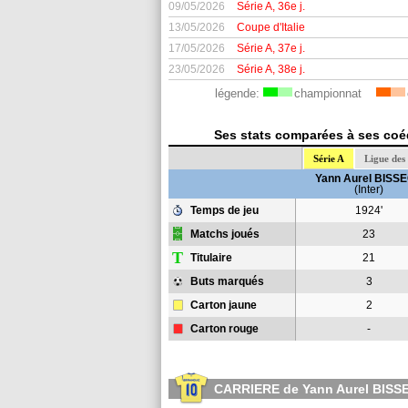
09/05/2026
Série A, 36e j.
13/05/2026
Coupe d'Italie
17/05/2026
Série A, 37e j.
23/05/2026
Série A, 38e j.
légende:
championnat
Ses stats comparées à ses coéqu
Série A
Ligue de
Yann Aurel BISS
(Inter)
Temps de jeu
1924'
Matchs joués
23
T
Titulaire
21
Buts marqués
3
Carton jaune
2
Carton rouge
-
CARRIERE de Yann Aurel BISS