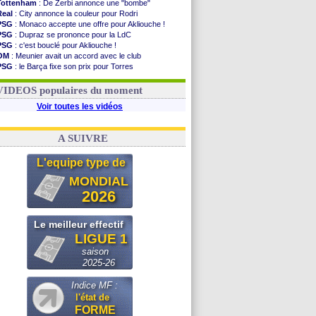
Tottenham
: De Zerbi annonce une "bombe"
Real
: City annonce la couleur pour Rodri
PSG
: Monaco accepte une offre pour Akliouche !
PSG
: Dupraz se prononce pour la LdC
PSG
: c'est bouclé pour Akliouche !
OM
: Meunier avait un accord avec le club
PSG
: le Barça fixe son prix pour Torres
OM
: accord de principe entre Rulli et Man City
Barça
: Torres souhaite rejoindre le PSG !
VIDEOS populaires du moment
Voir toutes les vidéos
A SUIVRE
L'equipe type de
MONDIAL
2026
Le meilleur effectif
LIGUE 1
saison
2025-26
Indice MF :
l'état de
FORME