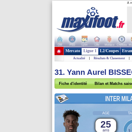
A r
OM
PSG
Lyon
Lille
Monaco
Chelsea
Ma
+ de clubs
Mercato
Ligue 1
L2/Coupes
Etran
Actualité
|
Résultats & Classement
|
31. Yann Aurel BISS
Fiche d'identité
Bilan et Matchs sai
INTER MIL
AGE
TA
25
ans
1