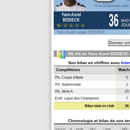
Né le 29 novembre 2000
36
Yann Aurel
BISSECK
MAT
JOU
Yann Aurel Ludger BISSECK
Donnez vot
BILAN de Yann Aurel BISSECK 
Son bilan en chiffres avec
Inte
Compétitions
Match
ITA, Coupe d'Italie
5
ITA, Supercoupe
1
ITA, Série A
23
EUR, Ligue des Champions
7
Bilan total en club
36
Chronologie et bilan de son te
Saison
a
sept.
oct.
nov.
déc.