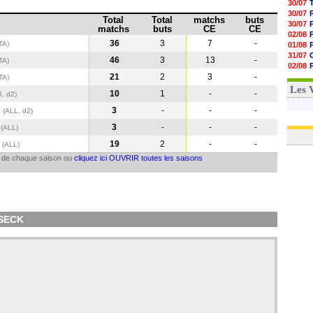
30/07
30/07
Total
Total
matchs
buts
30/07
matchs
buts
CE
CE
02/08
36
3
7
-
ITA)
01/08
31/07
46
3
13
-
ITA
)
02/08
21
2
3
-
30/07
ITA
)
01/08
Les 
10
1
-
-
B, d2)
l
3
-
-
-
(ALL, d2)
e
3
-
-
-
(ALL
)
9
19
2
-
-
(ALL
)
il de chaque saison ou
cliquez ici OUVRIR toutes les saisons
SSECK