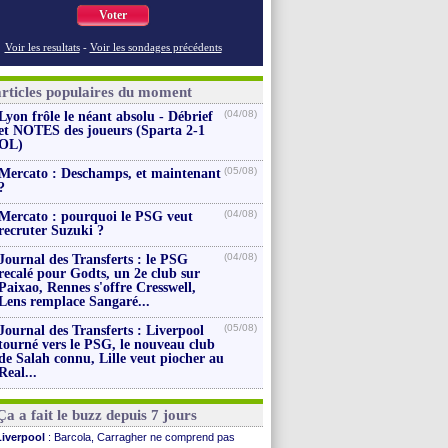
Voter
Voir les resultats
-
Voir les sondages précédents
articles populaires du moment
(04/08)
Lyon frôle le néant absolu - Débrief
et NOTES des joueurs (Sparta 2-1
OL)
(05/08)
Mercato : Deschamps, et maintenant
?
(04/08)
Mercato : pourquoi le PSG veut
recruter Suzuki ?
(04/08)
Journal des Transferts : le PSG
recalé pour Godts, un 2e club sur
Paixao, Rennes s'offre Cresswell,
Lens remplace Sangaré...
(05/08)
Journal des Transferts : Liverpool
tourné vers le PSG, le nouveau club
de Salah connu, Lille veut piocher au
Real...
Ça a fait le buzz depuis 7 jours
Liverpool
: Barcola, Carragher ne comprend pas