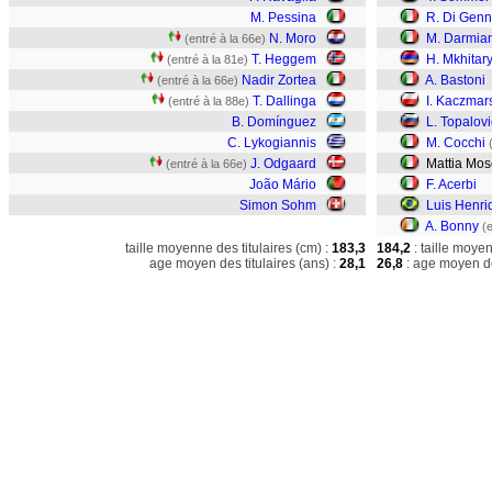
M. Pessina
R. Di Genn
N. Moro
M. Darmia
(entré à la 66e)
T. Heggem
H. Mkhitar
(entré à la 81e)
Nadir Zortea
A. Bastoni
(entré à la 66e)
T. Dallinga
I. Kaczmar
(entré à la 88e)
B. Domínguez
L. Topalovi
C. Lykogiannis
M. Cocchi
J. Odgaard
Mattia Mos
(entré à la 66e)
João Mário
F. Acerbi
Simon Sohm
Luis Henri
A. Bonny
(
taille moyenne des titulaires (cm) :
183,3
184,2
: taille moye
age moyen des titulaires (ans) :
28,1
26,8
: age moyen de