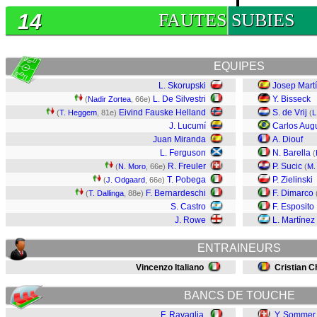
14
FAUTES SUBIES
EQUIPES
L. Skorupski
Josep Mart
L. De Silvestri
Y. Bisseck
(
Nadir Zortea
, 66e)
Eivind Fauske Helland
S. de Vrij
(
T. Heggem
, 81e)
(
L
J. Lucumí
Carlos Aug
Juan Miranda
A. Diouf
L. Ferguson
N. Barella
(
R. Freuler
P. Sucic
(
N. Moro
, 66e)
(
M.
T. Pobega
P. Zielinski
(
J. Odgaard
, 66e)
F. Bernardeschi
F. Dimarco
(
T. Dallinga
, 88e)
S. Castro
F. Esposito
J. Rowe
L. Martínez
ENTRAINEURS
Vincenzo Italiano
Cristian C
BANCS DE TOUCHE
F. Ravaglia
Y. Sommer