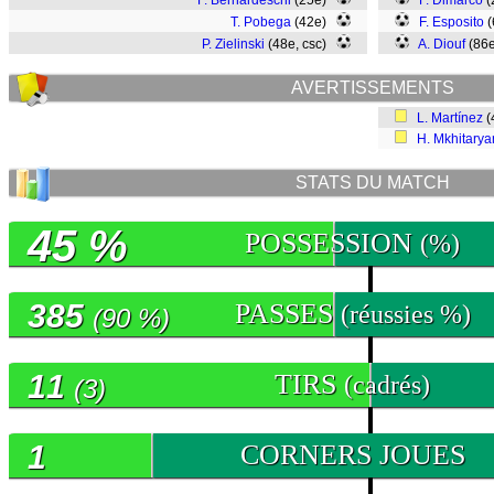
F. Bernardeschi
(25e)
F. Dimarco
(
T. Pobega
(42e)
F. Esposito
(
P. Zielinski
(48e, csc)
A. Diouf
(86
AVERTISSEMENTS
L. Martínez
(
H. Mkhitarya
STATS DU MATCH
45 %
POSSESSION
(%)
385
PASSES
(réussies %)
(90 %)
11
TIRS
(cadrés)
(3)
1
CORNERS JOUES