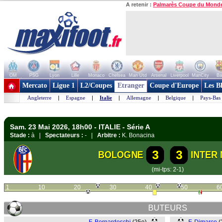
A retenir :
Palmarès Coupe du Mond
OM
PSG
Lyon
Lille
Monaco
Chelsea
Man Utd
Arsenal
Liverpool
ManCity
Ba
+ de clubs
Mercato
Ligue 1
L2/Coupes
Etranger
Coupe d'Europe
Les B
Angleterre
|
Espagne
|
Italie
|
Allemagne
|
Belgique
|
Pays-Bas
Sam. 23 Mai 2026, 18h00 - ITALIE - Série A
Stade :
à |
Spectateurs :
- |
Arbitre :
K. Bonacina
3
3
BOLOGNE
INTER 
(mi-tps: 2-1)
1
10
20
30
40
50
6
BUTEURS